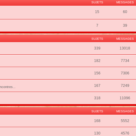
SUJETS
MESSAGES
15
60
7
39
SUJETS
MESSAGES
339
13018
182
7734
156
7306
167
7249
ncontres...
318
11096
SUJETS
MESSAGES
168
5552
130
4576