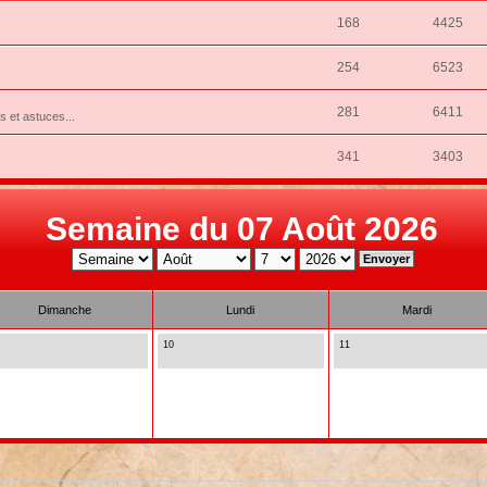
168
4425
254
6523
281
6411
ns et astuces...
341
3403
Semaine du 07 Août 2026
Dimanche
Lundi
Mardi
10
11