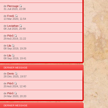
de
Pierrouge
31 Juil 2020, 22:08
de
Fred1
13 Mar 2020, 11:54
de
Leviathan
08 Juil 2020, 20:49
de
Pïérô
29 Aoû 2019, 21:22
de
Lila
08 Sep 2019, 19:29
de
Lila
08 Sep 2019, 19:41
DERNIER MESSAGE
de
Denis
28 Déc 2025, 19:57
de
Pïérô
20 Aoû 2024, 12:40
de
Pïérô
24 Mar 2020, 20:20
DERNIER MESSAGE