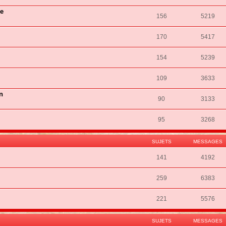
ie
156
5219
170
5417
154
5239
109
3633
n
90
3133
95
3268
SUJETS
MESSAGES
141
4192
259
6383
221
5576
SUJETS
MESSAGES