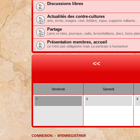
Discussions libres
Actualités des contre-cultures
arts, écrits, images, ciné, théâtre, zique, supports militants...
Partage
Liens et sites, journaux, radio, livres/éditions, docs, bons pla
Présentation membres, accueil
ce n'est pas obligatoire mais ça participe à humaniser
<<
Vendredi
Samedi
7
8
9
CONNEXION
•
M’ENREGISTRER