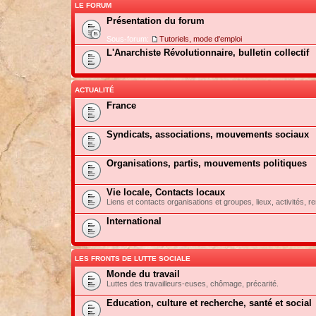
LE FORUM
Présentation du forum
Sous-forum:
Tutoriels, mode d'emploi
L'Anarchiste Révolutionnaire, bulletin collectif
ACTUALITÉ
France
Syndicats, associations, mouvements sociaux
Organisations, partis, mouvements politiques
Vie locale, Contacts locaux
Liens et contacts organisations et groupes, lieux, activités, re
International
LES FRONTS DE LUTTE SOCIALE
Monde du travail
Luttes des travailleurs-euses, chômage, précarité.
Education, culture et recherche, santé et social