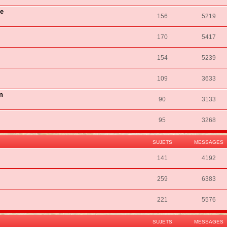
ie
156
5219
170
5417
154
5239
109
3633
n
90
3133
95
3268
SUJETS
MESSAGES
141
4192
259
6383
221
5576
SUJETS
MESSAGES