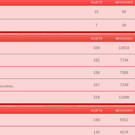
SUJETS
MESSAGES
15
60
7
39
SUJETS
MESSAGES
339
13018
182
7734
156
7306
167
7249
ncontres...
318
11096
SUJETS
MESSAGES
168
5552
130
4576