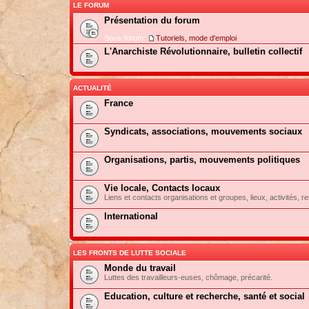
LE FORUM
Présentation du forum
Sous-forum:
Tutoriels, mode d'emploi
L'Anarchiste Révolutionnaire, bulletin collectif
ACTUALITÉ
France
Syndicats, associations, mouvements sociaux
Organisations, partis, mouvements politiques
Vie locale, Contacts locaux
Liens et contacts organisations et groupes, lieux, activités, re
International
LES FRONTS DE LUTTE SOCIALE
Monde du travail
Luttes des travailleurs-euses, chômage, précarité.
Education, culture et recherche, santé et social