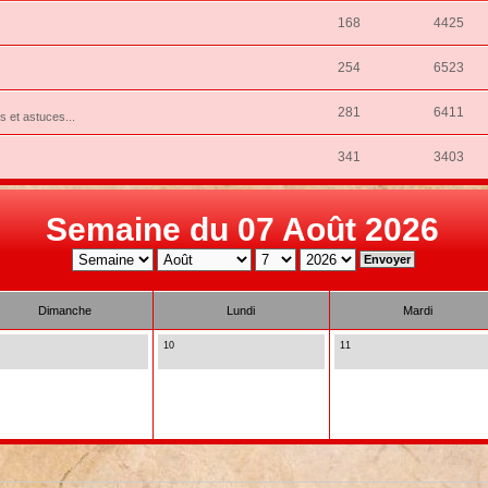
168
4425
254
6523
281
6411
ns et astuces...
341
3403
Semaine du 07 Août 2026
Dimanche
Lundi
Mardi
10
11