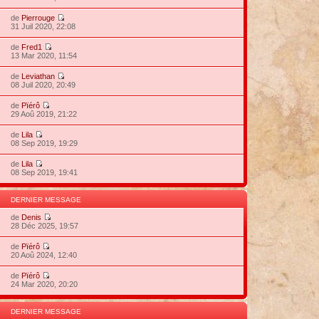
de
Pierrouge
31 Juil 2020, 22:08
de
Fred1
13 Mar 2020, 11:54
de
Leviathan
08 Juil 2020, 20:49
de
Pïérô
29 Aoû 2019, 21:22
de
Lila
08 Sep 2019, 19:29
de
Lila
08 Sep 2019, 19:41
DERNIER MESSAGE
de
Denis
28 Déc 2025, 19:57
de
Pïérô
20 Aoû 2024, 12:40
de
Pïérô
24 Mar 2020, 20:20
DERNIER MESSAGE