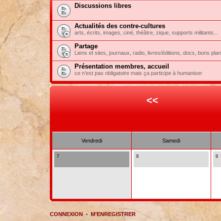
Discussions libres
Actualités des contre-cultures
arts, écrits, images, ciné, théâtre, zique, supports militants...
Partage
Liens et sites, journaux, radio, livres/éditions, docs, bons pla
Présentation membres, accueil
ce n'est pas obligatoire mais ça participe à humaniser
<<
Vendredi
Samedi
7
8
9
CONNEXION
•
M’ENREGISTRER