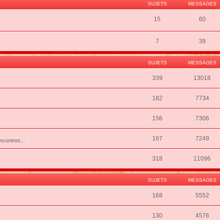
SUJETS
MESSAGES
15
60
7
39
SUJETS
MESSAGES
339
13018
182
7734
156
7306
167
7249
ncontres...
318
11096
SUJETS
MESSAGES
168
5552
130
4576