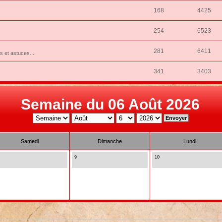
168
4425
254
6523
281
6411
ns et astuces...
341
3403
Semaine du 06 Août 2026
Samedi
Dimanche
Lundi
9
10