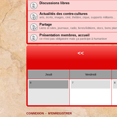
Discussions libres
Actualités des contre-cultures
arts, écrits, images, ciné, théâtre, zique, supports militants...
Partage
Liens et sites, journaux, radio, livres/éditions, docs, bons pla
Présentation membres, accueil
ce n'est pas obligatoire mais ça participe à humaniser
<<
Jeudi
Vendredi
6
7
8
CONNEXION
•
M’ENREGISTRER