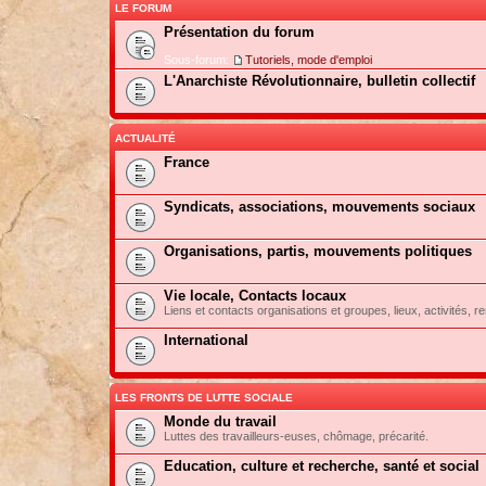
LE FORUM
Présentation du forum
Sous-forum:
Tutoriels, mode d'emploi
L'Anarchiste Révolutionnaire, bulletin collectif
ACTUALITÉ
France
Syndicats, associations, mouvements sociaux
Organisations, partis, mouvements politiques
Vie locale, Contacts locaux
Liens et contacts organisations et groupes, lieux, activités, re
International
LES FRONTS DE LUTTE SOCIALE
Monde du travail
Luttes des travailleurs-euses, chômage, précarité.
Education, culture et recherche, santé et social