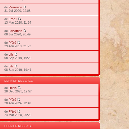
de
Pierrouge
31 Juil 2020, 22:08
de
Fred1
13 Mar 2020, 11:54
de
Leviathan
08 Juil 2020, 20:49
de
Pïérô
29 Aoû 2019, 21:22
de
Lila
08 Sep 2019, 19:29
de
Lila
08 Sep 2019, 19:41
DERNIER MESSAGE
de
Denis
28 Déc 2025, 19:57
de
Pïérô
20 Aoû 2024, 12:40
de
Pïérô
24 Mar 2020, 20:20
DERNIER MESSAGE