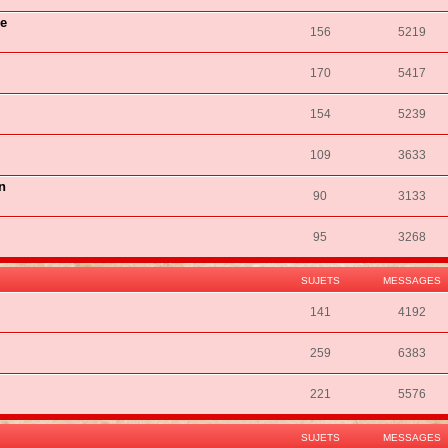
ie
156
5219
170
5417
154
5239
109
3633
n
90
3133
95
3268
SUJETS
MESSAGES
141
4192
259
6383
221
5576
SUJETS
MESSAGES