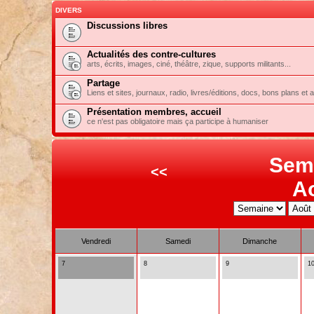
DIVERS
Discussions libres
Actualités des contre-cultures
arts, écrits, images, ciné, théâtre, zique, supports militants...
Partage
Liens et sites, journaux, radio, livres/éditions, docs, bons plans et 
Présentation membres, accueil
ce n'est pas obligatoire mais ça participe à humaniser
Sem
<<
A
Vendredi
Samedi
Dimanche
7
8
9
1