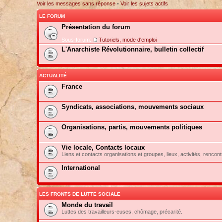
Voir les messages sans réponse
•
Voir les sujets actifs
LE FORUM
Présentation du forum
Sous-forum:
Tutoriels, mode d'emploi
L'Anarchiste Révolutionnaire, bulletin collectif
ACTUALITÉ
France
Syndicats, associations, mouvements sociaux
Organisations, partis, mouvements politiques
Vie locale, Contacts locaux
Liens et contacts organisations et groupes, lieux, activités, rencont
International
LES FRONTS DE LUTTE SOCIALE
Monde du travail
Luttes des travailleurs-euses, chômage, précarité.