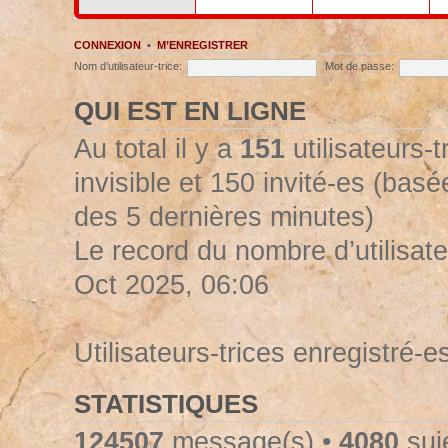
CONNEXION
•
M’ENREGISTRER
Nom d’utilisateur-trice:
Mot de passe:
QUI EST EN LIGNE
Au total il y a
151
utilisateurs-t
invisible et 150 invité-es (basée
des 5 dernières minutes)
Le record du nombre d’utilisate
Oct 2025, 06:06
Utilisateurs-trices enregistré-e
STATISTIQUES
124507
message(s) •
4080
suje