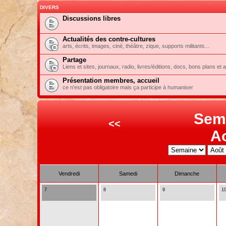
DIVERS
Discussions libres
Actualités des contre-cultures
arts, écrits, images, ciné, théâtre, zique, supports militants...
Partage
Liens et sites, journaux, radio, livres/éditions, docs, bons plans et 
Présentation membres, accueil
ce n'est pas obligatoire mais ça participe à humaniser
Sem
<<
A
Vendredi
Samedi
Dimanche
7
8
9
1