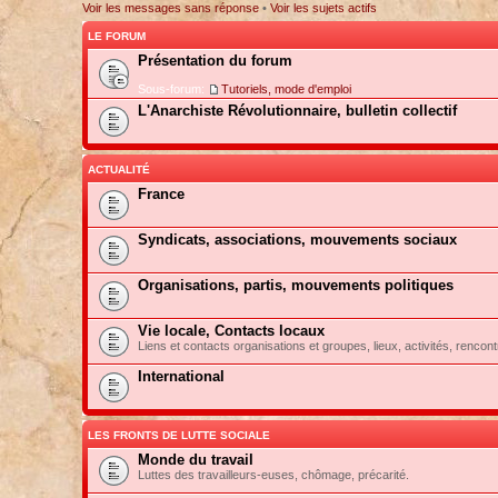
Voir les messages sans réponse
•
Voir les sujets actifs
LE FORUM
Présentation du forum
Sous-forum:
Tutoriels, mode d'emploi
L'Anarchiste Révolutionnaire, bulletin collectif
ACTUALITÉ
France
Syndicats, associations, mouvements sociaux
Organisations, partis, mouvements politiques
Vie locale, Contacts locaux
Liens et contacts organisations et groupes, lieux, activités, rencont
International
LES FRONTS DE LUTTE SOCIALE
Monde du travail
Luttes des travailleurs-euses, chômage, précarité.