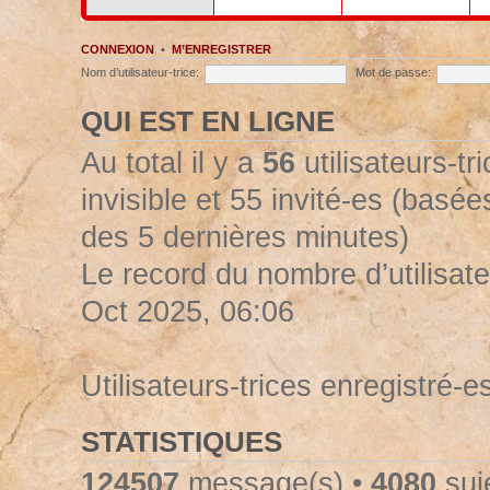
CONNEXION
•
M’ENREGISTRER
Nom d’utilisateur-trice:
Mot de passe:
QUI EST EN LIGNE
Au total il y a
56
utilisateurs-tr
invisible et 55 invité-es (basées
des 5 dernières minutes)
Le record du nombre d’utilisate
Oct 2025, 06:06
Utilisateurs-trices enregistré-e
STATISTIQUES
124507
message(s) •
4080
suje