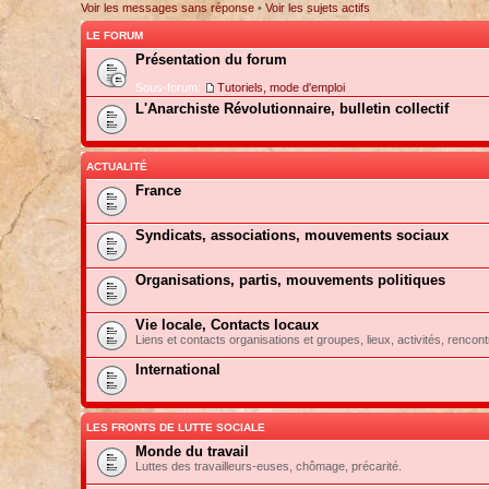
Voir les messages sans réponse
•
Voir les sujets actifs
LE FORUM
Présentation du forum
Sous-forum:
Tutoriels, mode d'emploi
L'Anarchiste Révolutionnaire, bulletin collectif
ACTUALITÉ
France
Syndicats, associations, mouvements sociaux
Organisations, partis, mouvements politiques
Vie locale, Contacts locaux
Liens et contacts organisations et groupes, lieux, activités, rencont
International
LES FRONTS DE LUTTE SOCIALE
Monde du travail
Luttes des travailleurs-euses, chômage, précarité.