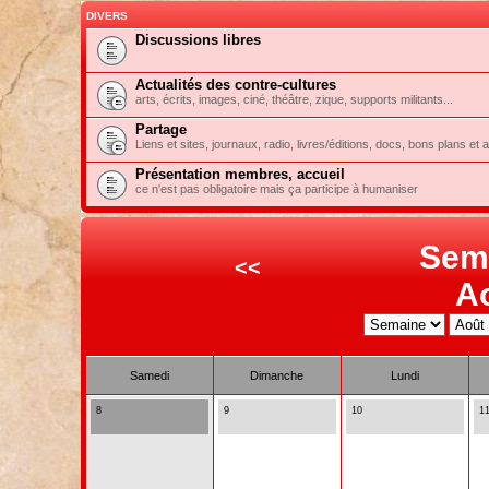
DIVERS
Discussions libres
Actualités des contre-cultures
arts, écrits, images, ciné, théâtre, zique, supports militants...
Partage
Liens et sites, journaux, radio, livres/éditions, docs, bons plans et 
Présentation membres, accueil
ce n'est pas obligatoire mais ça participe à humaniser
Sem
<<
A
Samedi
Dimanche
Lundi
8
9
10
1