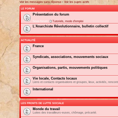
Voir les messages sans réponse
•
Voir les sujets actifs
LE FORUM
Présentation du forum
Sous-forum:
Tutoriels, mode d'emploi
L'Anarchiste Révolutionnaire, bulletin collectif
ACTUALITÉ
France
Syndicats, associations, mouvements sociaux
Organisations, partis, mouvements politiques
Vie locale, Contacts locaux
Liens et contacts organisations et groupes, lieux, activités, rencont
International
LES FRONTS DE LUTTE SOCIALE
Monde du travail
Luttes des travailleurs-euses, chômage, précarité.