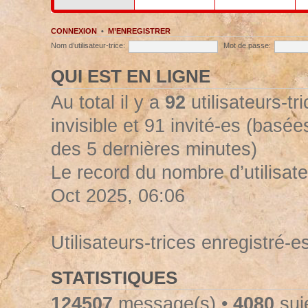
CONNEXION
•
M’ENREGISTRER
Nom d’utilisateur-trice:
Mot de passe:
QUI EST EN LIGNE
Au total il y a
92
utilisateurs-tr
invisible et 91 invité-es (basées
des 5 dernières minutes)
Le record du nombre d’utilisate
Oct 2025, 06:06
Utilisateurs-trices enregistré-e
STATISTIQUES
124507
message(s) •
4080
suje