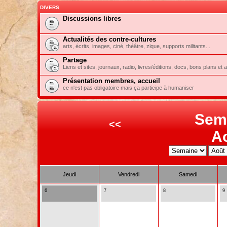
DIVERS
Discussions libres
Actualités des contre-cultures
arts, écrits, images, ciné, théâtre, zique, supports militants...
Partage
Liens et sites, journaux, radio, livres/éditions, docs, bons plans et 
Présentation membres, accueil
ce n'est pas obligatoire mais ça participe à humaniser
Sem
<<
A
Jeudi
Vendredi
Samedi
6
7
8
9