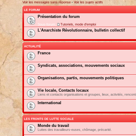
Voir les messages sans réponse
•
Voir les sujets actifs
LE FORUM
Présentation du forum
Sous-forum:
Tutoriels, mode d'emploi
L'Anarchiste Révolutionnaire, bulletin collectif
ACTUALITÉ
France
Syndicats, associations, mouvements sociaux
Organisations, partis, mouvements politiques
Vie locale, Contacts locaux
Liens et contacts organisations et groupes, lieux, activités, rencont
International
LES FRONTS DE LUTTE SOCIALE
Monde du travail
Luttes des travailleurs-euses, chômage, précarité.