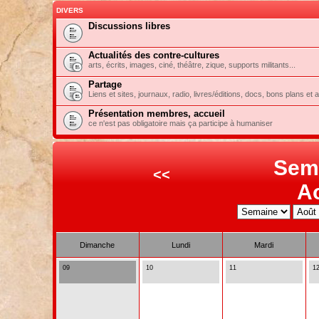
DIVERS
Discussions libres
Actualités des contre-cultures
arts, écrits, images, ciné, théâtre, zique, supports militants...
Partage
Liens et sites, journaux, radio, livres/éditions, docs, bons plans et 
Présentation membres, accueil
ce n'est pas obligatoire mais ça participe à humaniser
Sem
<<
A
Dimanche
Lundi
Mardi
09
10
11
1