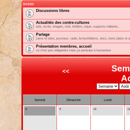
DIVERS
Discussions libres
Actualités des contre-cultures
arts, écrits, images, ciné, théâtre, zique, supports militants...
Partage
Liens et sites, journaux, radio, livres/éditions, docs, bons plans et 
Présentation membres, accueil
ce n'est pas obligatoire mais ça participe à humaniser
Sem
<<
A
Samedi
Dimanche
Lundi
8
9
10
1