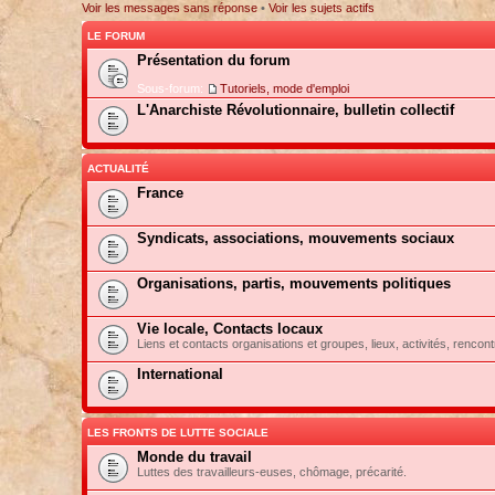
Voir les messages sans réponse
•
Voir les sujets actifs
LE FORUM
Présentation du forum
Sous-forum:
Tutoriels, mode d'emploi
L'Anarchiste Révolutionnaire, bulletin collectif
ACTUALITÉ
France
Syndicats, associations, mouvements sociaux
Organisations, partis, mouvements politiques
Vie locale, Contacts locaux
Liens et contacts organisations et groupes, lieux, activités, rencont
International
LES FRONTS DE LUTTE SOCIALE
Monde du travail
Luttes des travailleurs-euses, chômage, précarité.