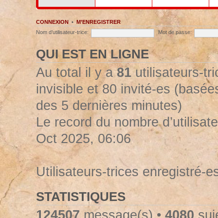
CONNEXION
•
M’ENREGISTRER
Nom d’utilisateur-trice:
Mot de passe:
QUI EST EN LIGNE
Au total il y a
81
utilisateurs-tr
invisible et 80 invité-es (basées
des 5 dernières minutes)
Le record du nombre d’utilisate
Oct 2025, 06:06
Utilisateurs-trices enregistré-e
STATISTIQUES
124507
message(s) •
4080
suje