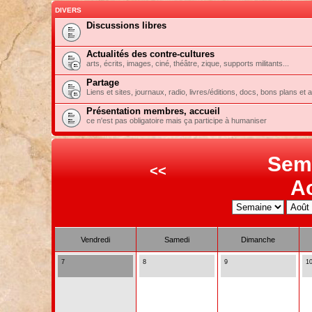
DIVERS
Discussions libres
Actualités des contre-cultures
arts, écrits, images, ciné, théâtre, zique, supports militants...
Partage
Liens et sites, journaux, radio, livres/éditions, docs, bons plans et 
Présentation membres, accueil
ce n'est pas obligatoire mais ça participe à humaniser
Sem
<<
A
Vendredi
Samedi
Dimanche
7
8
9
1