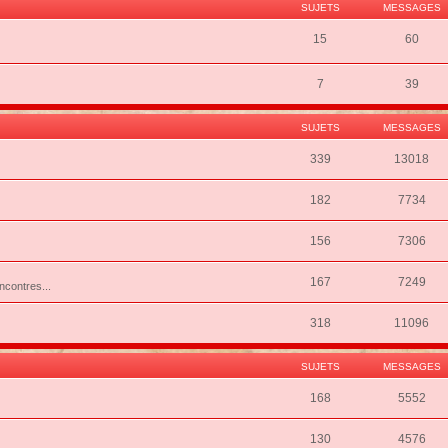
SUJETS
MESSAGES
15
60
7
39
SUJETS
MESSAGES
339
13018
182
7734
156
7306
167
7249
ncontres...
318
11096
SUJETS
MESSAGES
168
5552
130
4576