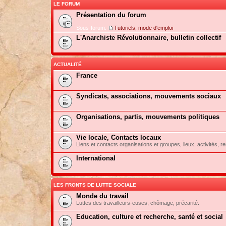
LE FORUM
Présentation du forum
Sous-forum:
Tutoriels, mode d'emploi
L'Anarchiste Révolutionnaire, bulletin collectif
ACTUALITÉ
France
Syndicats, associations, mouvements sociaux
Organisations, partis, mouvements politiques
Vie locale, Contacts locaux
Liens et contacts organisations et groupes, lieux, activités, re
International
LES FRONTS DE LUTTE SOCIALE
Monde du travail
Luttes des travailleurs-euses, chômage, précarité.
Education, culture et recherche, santé et social