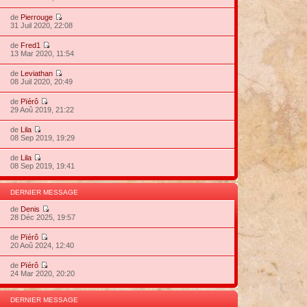
de
Pierrouge
31 Juil 2020, 22:08
de
Fred1
13 Mar 2020, 11:54
de
Leviathan
08 Juil 2020, 20:49
de
Pïérô
29 Aoû 2019, 21:22
de
Lila
08 Sep 2019, 19:29
de
Lila
08 Sep 2019, 19:41
DERNIER MESSAGE
de
Denis
28 Déc 2025, 19:57
de
Pïérô
20 Aoû 2024, 12:40
de
Pïérô
24 Mar 2020, 20:20
DERNIER MESSAGE