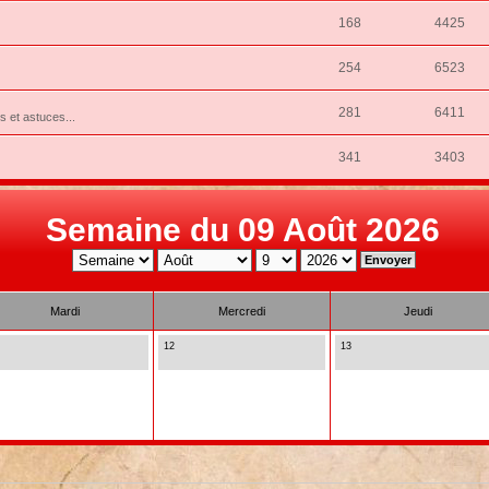
168
4425
254
6523
281
6411
ns et astuces...
341
3403
Semaine du 09 Août 2026
Mardi
Mercredi
Jeudi
12
13