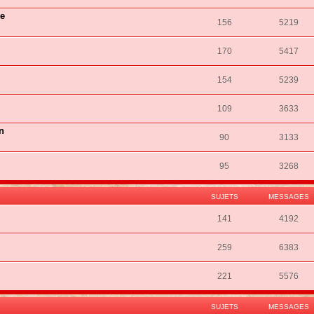
ie
156
5219
170
5417
154
5239
109
3633
n
90
3133
95
3268
SUJETS
MESSAGES
141
4192
259
6383
221
5576
SUJETS
MESSAGES