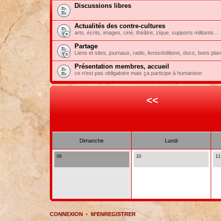
Discussions libres
Actualités des contre-cultures
arts, écrits, images, ciné, théâtre, zique, supports militants...
Partage
Liens et sites, journaux, radio, livres/éditions, docs, bons pla
Présentation membres, accueil
ce n'est pas obligatoire mais ça participe à humaniser
<<
Dimanche
Lundi
09
10
11
CONNEXION
•
M’ENREGISTRER