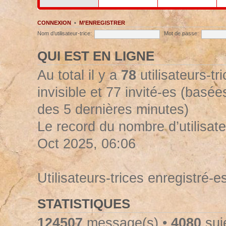
CONNEXION
•
M’ENREGISTRER
Nom d’utilisateur-trice:
Mot de passe:
QUI EST EN LIGNE
Au total il y a
78
utilisateurs-tr
invisible et 77 invité-es (basées
des 5 dernières minutes)
Le record du nombre d’utilisate
Oct 2025, 06:06
Utilisateurs-trices enregistré-e
STATISTIQUES
124507
message(s) •
4080
suje