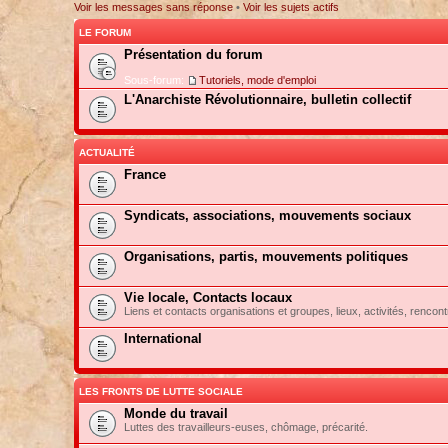
Voir les messages sans réponse
•
Voir les sujets actifs
LE FORUM
Présentation du forum
Sous-forum:
Tutoriels, mode d'emploi
L'Anarchiste Révolutionnaire, bulletin collectif
ACTUALITÉ
France
Syndicats, associations, mouvements sociaux
Organisations, partis, mouvements politiques
Vie locale, Contacts locaux
Liens et contacts organisations et groupes, lieux, activités, rencont
International
LES FRONTS DE LUTTE SOCIALE
Monde du travail
Luttes des travailleurs-euses, chômage, précarité.