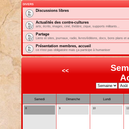
DIVERS
Discussions libres
Actualités des contre-cultures
arts, écrits, images, ciné, théâtre, zique, supports militants...
Partage
Liens et sites, journaux, radio, livres/éditions, docs, bons plans et 
Présentation membres, accueil
ce n'est pas obligatoire mais ça participe à humaniser
Sem
<<
A
Samedi
Dimanche
Lundi
8
9
10
1