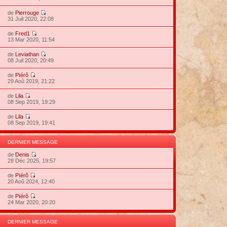
de
Pierrouge
31 Juil 2020, 22:08
de
Fred1
13 Mar 2020, 11:54
de
Leviathan
08 Juil 2020, 20:49
de
Pïérô
29 Aoû 2019, 21:22
de
Lila
08 Sep 2019, 19:29
de
Lila
08 Sep 2019, 19:41
DERNIER MESSAGE
de
Denis
28 Déc 2025, 19:57
de
Pïérô
20 Aoû 2024, 12:40
de
Pïérô
24 Mar 2020, 20:20
DERNIER MESSAGE