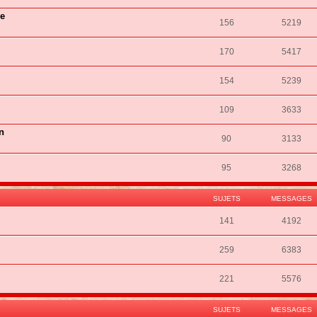
ie
156
5219
170
5417
154
5239
109
3633
n
90
3133
95
3268
SUJETS
MESSAGES
141
4192
259
6383
221
5576
SUJETS
MESSAGES