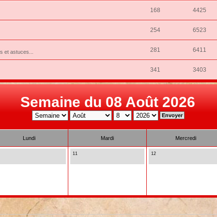
168
4425
254
6523
281
6411
ns et astuces...
341
3403
Semaine du 08 Août 2026
Lundi
Mardi
Mercredi
11
12