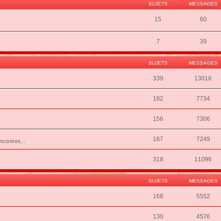
SUJETS
MESSAGES
15
60
7
39
SUJETS
MESSAGES
339
13018
182
7734
156
7306
167
7249
ncontres...
318
11096
SUJETS
MESSAGES
168
5552
130
4576