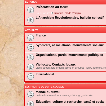
LE FORUM
Présentation du forum
Sous-forum:
Tutoriels, mode d'emploi
L'Anarchiste Révolutionnaire, bulletin collectif
ACTUALITÉ
France
Syndicats, associations, mouvements sociaux
Organisations, partis, mouvements politiques
Vie locale, Contacts locaux
Liens et contacts organisations et groupes, lieux, activités, re
International
LES FRONTS DE LUTTE SOCIALE
Monde du travail
Luttes des travailleurs-euses, chômage, précarité.
Education, culture et recherche, santé et social