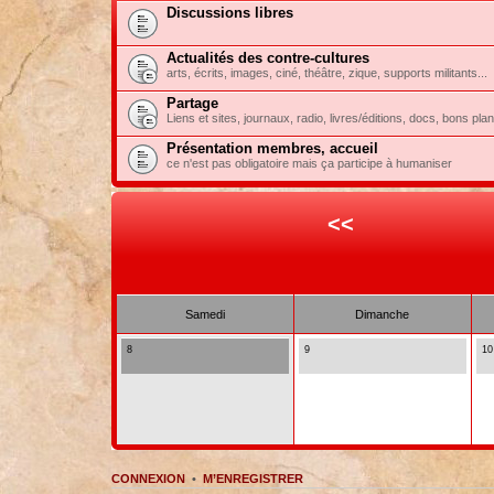
Discussions libres
Actualités des contre-cultures
arts, écrits, images, ciné, théâtre, zique, supports militants...
Partage
Liens et sites, journaux, radio, livres/éditions, docs, bons pla
Présentation membres, accueil
ce n'est pas obligatoire mais ça participe à humaniser
<<
Samedi
Dimanche
8
9
10
CONNEXION
•
M’ENREGISTRER