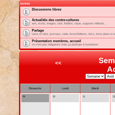
DIVERS
Discussions libres
Actualités des contre-cultures
arts, écrits, images, ciné, théâtre, zique, supports militants...
Partage
Liens et sites, journaux, radio, livres/éditions, docs, bons plans et 
Présentation membres, accueil
ce n'est pas obligatoire mais ça participe à humaniser
Sem
<<
A
Dimanche
Lundi
Mardi
09
10
11
1