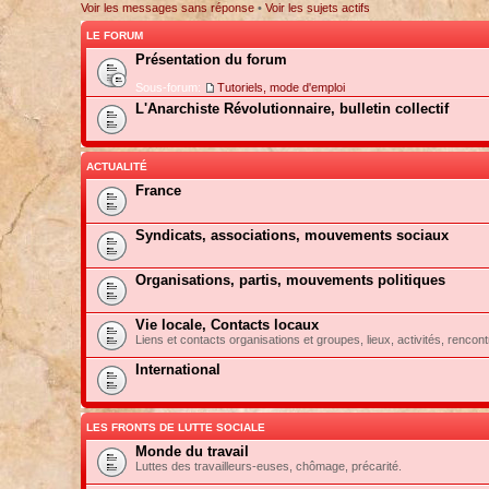
Voir les messages sans réponse
•
Voir les sujets actifs
LE FORUM
Présentation du forum
Sous-forum:
Tutoriels, mode d'emploi
L'Anarchiste Révolutionnaire, bulletin collectif
ACTUALITÉ
France
Syndicats, associations, mouvements sociaux
Organisations, partis, mouvements politiques
Vie locale, Contacts locaux
Liens et contacts organisations et groupes, lieux, activités, rencont
International
LES FRONTS DE LUTTE SOCIALE
Monde du travail
Luttes des travailleurs-euses, chômage, précarité.