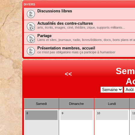
DIVERS
Discussions libres
Actualités des contre-cultures
arts, écrits, images, ciné, théâtre, zique, supports militants...
Partage
Liens et sites, journaux, radio, livres/éditions, docs, bons plans et 
Présentation membres, accueil
ce n'est pas obligatoire mais ça participe à humaniser
Sem
<<
A
Samedi
Dimanche
Lundi
8
9
10
1