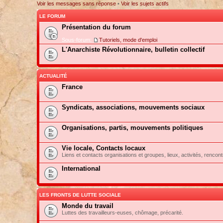
Voir les messages sans réponse
•
Voir les sujets actifs
LE FORUM
Présentation du forum
Sous-forum:
Tutoriels, mode d'emploi
L'Anarchiste Révolutionnaire, bulletin collectif
ACTUALITÉ
France
Syndicats, associations, mouvements sociaux
Organisations, partis, mouvements politiques
Vie locale, Contacts locaux
Liens et contacts organisations et groupes, lieux, activités, rencont
International
LES FRONTS DE LUTTE SOCIALE
Monde du travail
Luttes des travailleurs-euses, chômage, précarité.