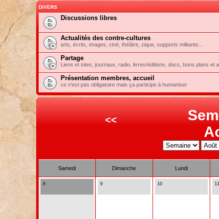
DIVERS
Discussions libres
Actualités des contre-cultures
arts, écrits, images, ciné, théâtre, zique, supports militants...
Partage
Liens et sites, journaux, radio, livres/éditions, docs, bons plans et 
Présentation membres, accueil
ce n'est pas obligatoire mais ça participe à humaniser
Sem
<<
A
Samedi
Dimanche
Lundi
8
9
10
1