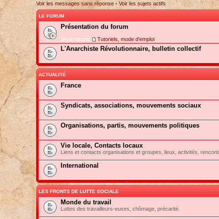
Voir les messages sans réponse
•
Voir les sujets actifs
LE FORUM
Présentation du forum
Sous-forum:
Tutoriels, mode d'emploi
L'Anarchiste Révolutionnaire, bulletin collectif
ACTUALITÉ
France
Syndicats, associations, mouvements sociaux
Organisations, partis, mouvements politiques
Vie locale, Contacts locaux
Liens et contacts organisations et groupes, lieux, activités, rencont
International
LES FRONTS DE LUTTE SOCIALE
Monde du travail
Luttes des travailleurs-euses, chômage, précarité.