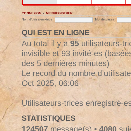
CONNEXION
•
M’ENREGISTRER
Nom d’utilisateur-trice:
Mot de passe:
QUI EST EN LIGNE
Au total il y a
95
utilisateurs-tr
invisible et 93 invité-es (basées
des 5 dernières minutes)
Le record du nombre d’utilisate
Oct 2025, 06:06
Utilisateurs-trices enregistré-e
STATISTIQUES
124507
message(s) •
4080
suje