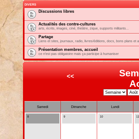
DIVERS
Discussions libres
Actualités des contre-cultures
arts, écrits, images, ciné, théâtre, zique, supports militants...
Partage
Liens et sites, journaux, radio, livres/éditions, docs, bons plans et 
Présentation membres, accueil
ce n'est pas obligatoire mais ça participe à humaniser
Sem
<<
A
Samedi
Dimanche
Lundi
8
9
10
1