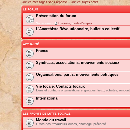
Voir les messages sans réponse
•
Voir les sujets actifs
LE FORUM
Présentation du forum
Sous-forum:
Tutoriels, mode d'emploi
L'Anarchiste Révolutionnaire, bulletin collectif
ACTUALITÉ
France
Syndicats, associations, mouvements sociaux
Organisations, partis, mouvements politiques
Vie locale, Contacts locaux
Liens et contacts organisations et groupes, lieux, activités, rencont
International
LES FRONTS DE LUTTE SOCIALE
Monde du travail
Luttes des travailleurs-euses, chômage, précarité.