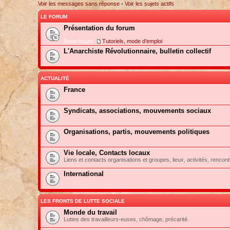
Voir les messages sans réponse
•
Voir les sujets actifs
LE FORUM
Présentation du forum
Sous-forum:
Tutoriels, mode d'emploi
L'Anarchiste Révolutionnaire, bulletin collectif
ACTUALITÉ
France
Syndicats, associations, mouvements sociaux
Organisations, partis, mouvements politiques
Vie locale, Contacts locaux
Liens et contacts organisations et groupes, lieux, activités, rencont
International
LES FRONTS DE LUTTE SOCIALE
Monde du travail
Luttes des travailleurs-euses, chômage, précarité.