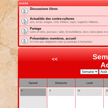
DIVERS
Discussions libres
Actualités des contre-cultures
arts, écrits, images, ciné, théâtre, zique, supports militants...
Partage
Liens et sites, journaux, radio, livres/éditions, docs, bons plans et 
Présentation membres, accueil
ce n'est pas obligatoire mais ça participe à humaniser
Sem
<<
A
Samedi
Dimanche
Lundi
8
9
10
1