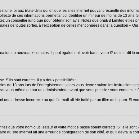
st une loi aux États-Unis qui dit que les sites Internet pouvant recueillir des info
collecte de ces informations permettant d’identifier un mineur de moins de 13 ans. 
ctez un conseiller juridique pour obtenir son avis. Notez que phpBB Limited et les p
égales de toutes sortes, à l’exception de celles mentionnées dans la question « Qu
création de nouveaux comptes. Il peut également avoir banni votre IP ou interdit le n
. S’ils sont corrects, il y a deux possibilités :
oins de 13 ans lors de l’enregistrement, alors vous devrez suivre les instructions 
 par vous-même ou par un administrateur avant que vous puissiez vous connecter. Ce
i une adresse incorrecte ou que l’e-mail ait été traité par un filtre anti-spam. Si vo
fiez que votre nom d’utilisateur et votre mot de passe soient corrects. S’ils le sont
re du site Internet ait une erreur de configuration de son côté, et qu’il devra la corr