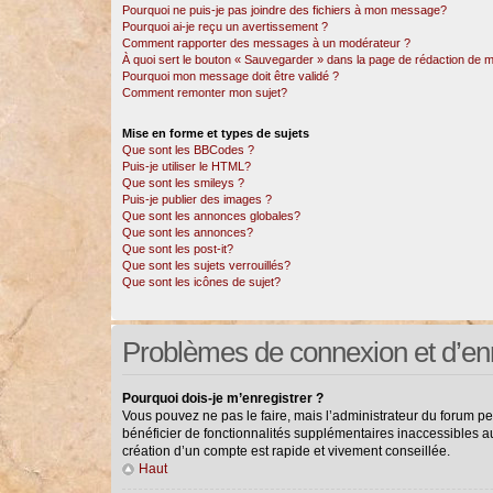
Pourquoi ne puis-je pas joindre des fichiers à mon message?
Pourquoi ai-je reçu un avertissement ?
Comment rapporter des messages à un modérateur ?
À quoi sert le bouton « Sauvegarder » dans la page de rédaction de
Pourquoi mon message doit être validé ?
Comment remonter mon sujet?
Mise en forme et types de sujets
Que sont les BBCodes ?
Puis-je utiliser le HTML?
Que sont les smileys ?
Puis-je publier des images ?
Que sont les annonces globales?
Que sont les annonces?
Que sont les post-it?
Que sont les sujets verrouillés?
Que sont les icônes de sujet?
Problèmes de connexion et d’en
Pourquoi dois-je m’enregistrer ?
Vous pouvez ne pas le faire, mais l’administrateur du forum pe
bénéficier de fonctionnalités supplémentaires inaccessibles a
création d’un compte est rapide et vivement conseillée.
Haut