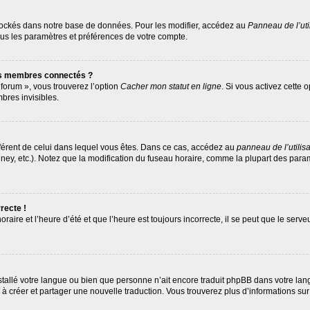
tockés dans notre base de données. Pour les modifier, accédez au
Panneau de l’uti
ous les paramètres et préférences de votre compte.
es membres connectés ?
 forum », vous trouverez l’option
Cacher mon statut en ligne
. Si vous activez cette 
res invisibles.
différent de celui dans lequel vous êtes. Dans ce cas, accédez au
panneau de l’utilis
ney, etc.). Notez que la modification du fuseau horaire, comme la plupart des par
recte !
raire et l’heure d’été et que l’heure est toujours incorrecte, il se peut que le serv
 installé votre langue ou bien que personne n’ait encore traduit phpBB dans votre 
as à créer et partager une nouvelle traduction. Vous trouverez plus d’informations sur 