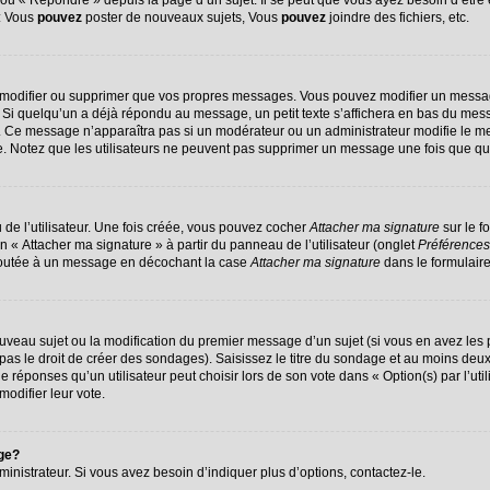
u « Répondre » depuis la page d’un sujet. Il se peut que vous ayez besoin d’être 
 : Vous
pouvez
poster de nouveaux sujets, Vous
pouvez
joindre des fichiers, etc.
 modifier ou supprimer que vos propres messages. Vous pouvez modifier un messag
 quelqu’un a déjà répondu au message, un petit texte s’affichera en bas du message
on. Ce message n’apparaîtra pas si un modérateur ou un administrateur modifie le me
ive. Notez que les utilisateurs ne peuvent pas supprimer un message une fois que q
de l’utilisateur. Une fois créée, vous pouvez cocher
Attacher ma signature
sur le f
n « Attacher ma signature » à partir du panneau de l’utilisateur (onglet
Préférences
ajoutée à un message en décochant la case
Attacher ma signature
dans le formulair
nouveau sujet ou la modification du premier message d’un sujet (si vous en avez les 
s le droit de créer des sondages). Saisissez le titre du sondage et au moins deux 
ponses qu’un utilisateur peut choisir lors de son vote dans « Option(s) par l’utili
modifier leur vote.
age?
nistrateur. Si vous avez besoin d’indiquer plus d’options, contactez-le.