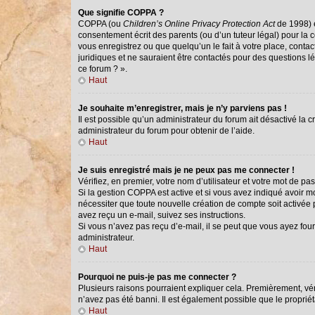
Que signifie COPPA ?
COPPA (ou
Children’s Online Privacy Protection Act
de 1998) e
consentement écrit des parents (ou d’un tuteur légal) pour la 
vous enregistrez ou que quelqu’un le fait à votre place, conta
juridiques et ne sauraient être contactés pour des questions l
ce forum ? ».
Haut
Je souhaite m’enregistrer, mais je n’y parviens pas !
Il est possible qu’un administrateur du forum ait désactivé la 
administrateur du forum pour obtenir de l’aide.
Haut
Je suis enregistré mais je ne peux pas me connecter !
Vérifiez, en premier, votre nom d’utilisateur et votre mot de passe
Si la gestion COPPA est active et si vous avez indiqué avoir m
nécessiter que toute nouvelle création de compte soit activée
avez reçu un e-mail, suivez ses instructions.
Si vous n’avez pas reçu d’e-mail, il se peut que vous ayez fourn
administrateur.
Haut
Pourquoi ne puis-je pas me connecter ?
Plusieurs raisons pourraient expliquer cela. Premièrement, véri
n’avez pas été banni. Il est également possible que le propriétai
Haut