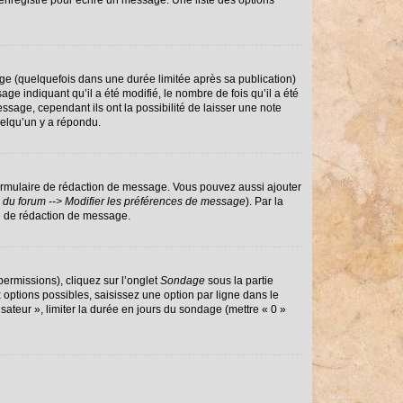
enregistré pour écrire un message. Une liste des options
e (quelquefois dans une durée limitée après sa publication)
 indiquant qu’il a été modifié, le nombre de fois qu’il a été
ssage, cependant ils ont la possibilité de laisser une note
uelqu’un y a répondu.
ormulaire de rédaction de message. Vous pouvez aussi ajouter
 du forum --> Modifier les préférences de message
). Par la
e de rédaction de message.
permissions), cliquez sur l’onglet
Sondage
sous la partie
options possibles, saisissez une option par ligne dans le
sateur », limiter la durée en jours du sondage (mettre « 0 »