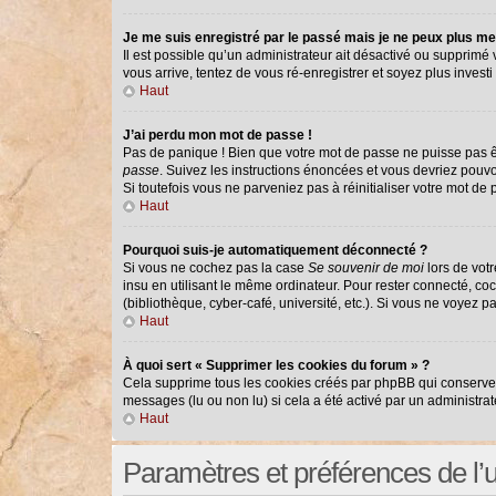
Je me suis enregistré par le passé mais je ne peux plus me
Il est possible qu’un administrateur ait désactivé ou supprimé
vous arrive, tentez de vous ré-enregistrer et soyez plus investi 
Haut
J’ai perdu mon mot de passe !
Pas de panique ! Bien que votre mot de passe ne puisse pas êtr
passe
. Suivez les instructions énoncées et vous devriez pouv
Si toutefois vous ne parveniez pas à réinitialiser votre mot de
Haut
Pourquoi suis-je automatiquement déconnecté ?
Si vous ne cochez pas la case
Se souvenir de moi
lors de vot
insu en utilisant le même ordinateur. Pour rester connecté, co
(bibliothèque, cyber-café, université, etc.). Si vous ne voyez p
Haut
À quoi sert « Supprimer les cookies du forum » ?
Cela supprime tous les cookies créés par phpBB qui conservent 
messages (lu ou non lu) si cela a été activé par un administr
Haut
Paramètres et préférences de l’ut