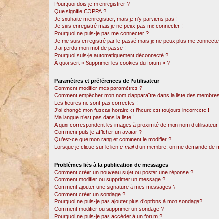
Pourquoi dois-je m’enregistrer ?
Que signifie COPPA ?
Je souhaite m’enregistrer, mais je n’y parviens pas !
Je suis enregistré mais je ne peux pas me connecter !
Pourquoi ne puis-je pas me connecter ?
Je me suis enregistré par le passé mais je ne peux plus me connecter
J’ai perdu mon mot de passe !
Pourquoi suis-je automatiquement déconnecté ?
À quoi sert « Supprimer les cookies du forum » ?
Paramètres et préférences de l’utilisateur
Comment modifier mes paramètres ?
Comment empêcher mon nom d’apparaître dans la liste des membres
Les heures ne sont pas correctes !
J’ai changé mon fuseau horaire et l’heure est toujours incorrecte !
Ma langue n’est pas dans la liste !
A quoi correspondent les images à proximité de mon nom d’utilisateur
Comment puis-je afficher un avatar ?
Qu’est-ce que mon rang et comment le modifier ?
Lorsque je clique sur le lien
e-mail
d’un membre, on me demande de m
Problèmes liés à la publication de messages
Comment créer un nouveau sujet ou poster une réponse ?
Comment modifier ou supprimer un message ?
Comment ajouter une signature à mes messages ?
Comment créer un sondage ?
Pourquoi ne puis-je pas ajouter plus d’options à mon sondage?
Comment modifier ou supprimer un sondage ?
Pourquoi ne puis-je pas accéder à un forum ?