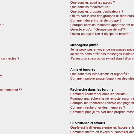
Que sont les administrateurs ?
Que sont les modérateurs?
Que sont les groupes d’utilisateurs ?
Où trouver la liste des groupes d’utilisateur
Comment devenir chef de groupe ?
 ?!
Pourquoi certains membres apparaissent dan
Qu’est-ce qu’un “Groupe par défaut”?
Qu’est-ce que le lien “L’équipe du forum”?
Messagerie privée
Je ne peux pas envoyer de messages privé
Je reçois sans arrêt des messages indésira
 connectés ?
J’ai reçu un spam ou un e-mail abusif d’un
Amis et ignorés
Que sont mes listes d’amis et d’ignorés?
 ?
Comment puis-je ajouter/supprimer des utili
Recherche dans les forums
e connecter !?
Comment rechercher dans les forums?
Pourquoi ma recherche ne renvoie aucun ré
Pourquoi ma recherche renvoie une page bl
Comment rechercher des membres ?
Comment puis-je trouver mes propres mess
Surveillance et favoris
Quelle est la différence entre les favoris et l
Comment mettre en favoris ou surveiller des