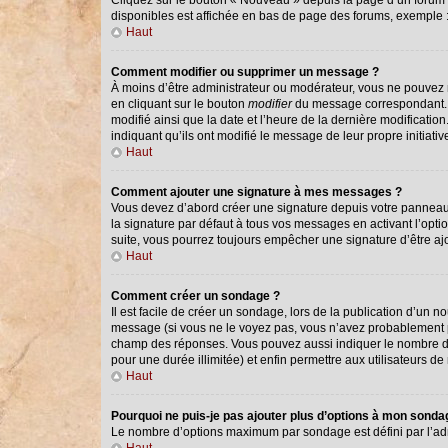
Cliquez sur le bouton « Nouveau » depuis la page d’un forum o
disponibles est affichée en bas de page des forums, exemple
Haut
Comment modifier ou supprimer un message ?
À moins d’être administrateur ou modérateur, vous ne pouvez
en cliquant sur le bouton
modifier
du message correspondant. Si
modifié ainsi que la date et l’heure de la dernière modificati
indiquant qu’ils ont modifié le message de leur propre initiat
Haut
Comment ajouter une signature à mes messages ?
Vous devez d’abord créer une signature depuis votre panneau 
la signature par défaut à tous vos messages en activant l’optio
suite, vous pourrez toujours empêcher une signature d’être 
Haut
Comment créer un sondage ?
Il est facile de créer un sondage, lors de la publication d’un 
message (si vous ne le voyez pas, vous n’avez probablement pa
champ des réponses. Vous pouvez aussi indiquer le nombre de ré
pour une durée illimitée) et enfin permettre aux utilisateurs de 
Haut
Pourquoi ne puis-je pas ajouter plus d’options à mon sond
Le nombre d’options maximum par sondage est défini par l’admi