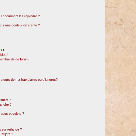
s et comment les rejoindre ?
s une couleur différente ?
s !
bles !
 membre de ce forum !
sateurs de ma liste d’amis ou d’ignorés?
sultat ?
anche ?!
ages et sujets ?
a surveillance ?
 sujets ?