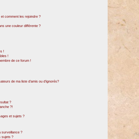
s et comment les rejoindre ?
s une couleur différente ?
s !
bles !
 membre de ce forum !
sateurs de ma liste d’amis ou d’ignorés?
sultat ?
anche ?!
ages et sujets ?
a surveillance ?
 sujets ?