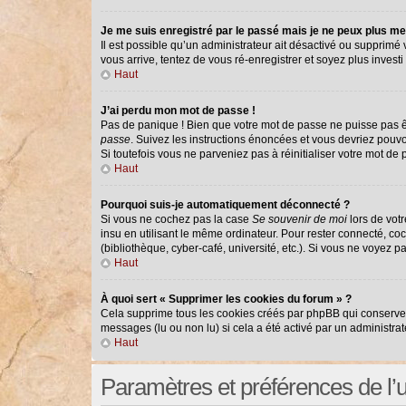
Je me suis enregistré par le passé mais je ne peux plus me
Il est possible qu’un administrateur ait désactivé ou supprimé
vous arrive, tentez de vous ré-enregistrer et soyez plus investi 
Haut
J’ai perdu mon mot de passe !
Pas de panique ! Bien que votre mot de passe ne puisse pas êtr
passe
. Suivez les instructions énoncées et vous devriez pouv
Si toutefois vous ne parveniez pas à réinitialiser votre mot de
Haut
Pourquoi suis-je automatiquement déconnecté ?
Si vous ne cochez pas la case
Se souvenir de moi
lors de vot
insu en utilisant le même ordinateur. Pour rester connecté, co
(bibliothèque, cyber-café, université, etc.). Si vous ne voyez p
Haut
À quoi sert « Supprimer les cookies du forum » ?
Cela supprime tous les cookies créés par phpBB qui conservent 
messages (lu ou non lu) si cela a été activé par un administr
Haut
Paramètres et préférences de l’ut