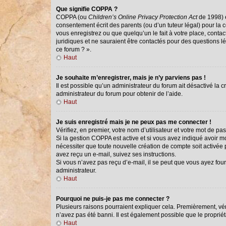
Que signifie COPPA ?
COPPA (ou
Children’s Online Privacy Protection Act
de 1998) e
consentement écrit des parents (ou d’un tuteur légal) pour la 
vous enregistrez ou que quelqu’un le fait à votre place, conta
juridiques et ne sauraient être contactés pour des questions l
ce forum ? ».
Haut
Je souhaite m’enregistrer, mais je n’y parviens pas !
Il est possible qu’un administrateur du forum ait désactivé la 
administrateur du forum pour obtenir de l’aide.
Haut
Je suis enregistré mais je ne peux pas me connecter !
Vérifiez, en premier, votre nom d’utilisateur et votre mot de passe
Si la gestion COPPA est active et si vous avez indiqué avoir m
nécessiter que toute nouvelle création de compte soit activée
avez reçu un e-mail, suivez ses instructions.
Si vous n’avez pas reçu d’e-mail, il se peut que vous ayez fourn
administrateur.
Haut
Pourquoi ne puis-je pas me connecter ?
Plusieurs raisons pourraient expliquer cela. Premièrement, véri
n’avez pas été banni. Il est également possible que le propriétai
Haut