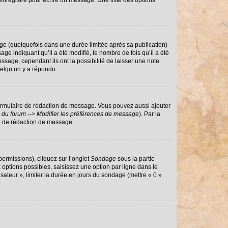
enregistré pour écrire un message. Une liste des options
e (quelquefois dans une durée limitée après sa publication)
 indiquant qu’il a été modifié, le nombre de fois qu’il a été
ssage, cependant ils ont la possibilité de laisser une note
uelqu’un y a répondu.
ormulaire de rédaction de message. Vous pouvez aussi ajouter
 du forum --> Modifier les préférences de message
). Par la
e de rédaction de message.
permissions), cliquez sur l’onglet
Sondage
sous la partie
options possibles, saisissez une option par ligne dans le
sateur », limiter la durée en jours du sondage (mettre « 0 »