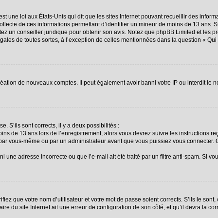
st une loi aux États-Unis qui dit que les sites Internet pouvant recueillir des info
collecte de ces informations permettant d’identifier un mineur de moins de 13 ans. 
ctez un conseiller juridique pour obtenir son avis. Notez que phpBB Limited et les p
égales de toutes sortes, à l’exception de celles mentionnées dans la question « Qu
création de nouveaux comptes. Il peut également avoir banni votre IP ou interdit le n
. S’ils sont corrects, il y a deux possibilités :
oins de 13 ans lors de l’enregistrement, alors vous devrez suivre les instructions 
 par vous-même ou par un administrateur avant que vous puissiez vous connecter. Ce
i une adresse incorrecte ou que l’e-mail ait été traité par un filtre anti-spam. Si vo
fiez que votre nom d’utilisateur et votre mot de passe soient corrects. S’ils le sont
re du site Internet ait une erreur de configuration de son côté, et qu’il devra la corr