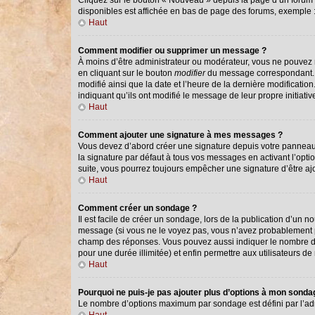
Cliquez sur le bouton « Nouveau » depuis la page d’un forum o
disponibles est affichée en bas de page des forums, exemple
Haut
Comment modifier ou supprimer un message ?
À moins d’être administrateur ou modérateur, vous ne pouvez
en cliquant sur le bouton
modifier
du message correspondant. Si
modifié ainsi que la date et l’heure de la dernière modificati
indiquant qu’ils ont modifié le message de leur propre initiat
Haut
Comment ajouter une signature à mes messages ?
Vous devez d’abord créer une signature depuis votre panneau 
la signature par défaut à tous vos messages en activant l’optio
suite, vous pourrez toujours empêcher une signature d’être 
Haut
Comment créer un sondage ?
Il est facile de créer un sondage, lors de la publication d’un 
message (si vous ne le voyez pas, vous n’avez probablement pa
champ des réponses. Vous pouvez aussi indiquer le nombre de ré
pour une durée illimitée) et enfin permettre aux utilisateurs de 
Haut
Pourquoi ne puis-je pas ajouter plus d’options à mon sond
Le nombre d’options maximum par sondage est défini par l’admi