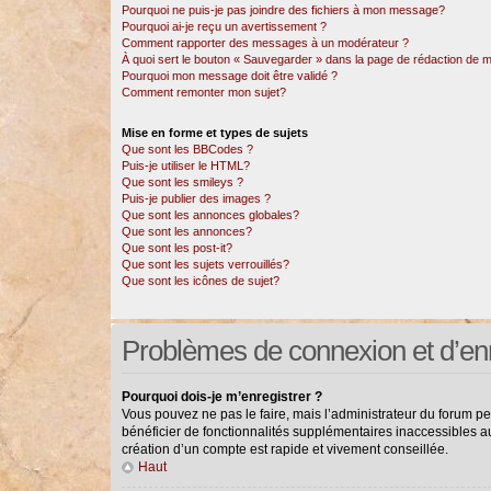
Pourquoi ne puis-je pas joindre des fichiers à mon message?
Pourquoi ai-je reçu un avertissement ?
Comment rapporter des messages à un modérateur ?
À quoi sert le bouton « Sauvegarder » dans la page de rédaction de
Pourquoi mon message doit être validé ?
Comment remonter mon sujet?
Mise en forme et types de sujets
Que sont les BBCodes ?
Puis-je utiliser le HTML?
Que sont les smileys ?
Puis-je publier des images ?
Que sont les annonces globales?
Que sont les annonces?
Que sont les post-it?
Que sont les sujets verrouillés?
Que sont les icônes de sujet?
Problèmes de connexion et d’en
Pourquoi dois-je m’enregistrer ?
Vous pouvez ne pas le faire, mais l’administrateur du forum pe
bénéficier de fonctionnalités supplémentaires inaccessibles a
création d’un compte est rapide et vivement conseillée.
Haut