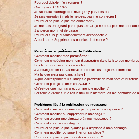
Pourquoi dois-je m’enregistrer ?
Que signifie COPPA ?
Je souhaite m’enregistrer, mais je n’y parviens pas !
Je suis enregistré mais je ne peux pas me connecter !
Pourquoi ne puis-je pas me connecter ?
Je me suis enregistré par le passé mais je ne peux plus me connecter
J’ai perdu mon mot de passe !
Pourquoi suis-je automatiquement déconnecté ?
À quoi sert « Supprimer les cookies du forum » ?
Paramètres et préférences de l’utilisateur
Comment modifier mes paramètres ?
Comment empêcher mon nom d’apparaître dans la liste des membres
Les heures ne sont pas correctes !
J’ai changé mon fuseau horaire et l’heure est toujours incorrecte !
Ma langue n’est pas dans la liste !
A quoi correspondent les images à proximité de mon nom d’utilisateur
Comment puis-je afficher un avatar ?
Qu’est-ce que mon rang et comment le modifier ?
Lorsque je clique sur le lien
e-mail
d’un membre, on me demande de m
Problèmes liés à la publication de messages
Comment créer un nouveau sujet ou poster une réponse ?
Comment modifier ou supprimer un message ?
Comment ajouter une signature à mes messages ?
Comment créer un sondage ?
Pourquoi ne puis-je pas ajouter plus d’options à mon sondage?
Comment modifier ou supprimer un sondage ?
Pourquoi ne puis-je pas accéder à un forum ?