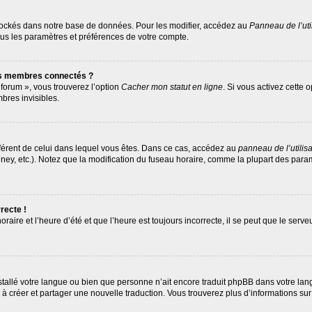
tockés dans notre base de données. Pour les modifier, accédez au
Panneau de l’uti
ous les paramètres et préférences de votre compte.
es membres connectés ?
 forum », vous trouverez l’option
Cacher mon statut en ligne
. Si vous activez cette 
res invisibles.
différent de celui dans lequel vous êtes. Dans ce cas, accédez au
panneau de l’utilis
ney, etc.). Notez que la modification du fuseau horaire, comme la plupart des par
recte !
raire et l’heure d’été et que l’heure est toujours incorrecte, il se peut que le serv
 installé votre langue ou bien que personne n’ait encore traduit phpBB dans votre 
as à créer et partager une nouvelle traduction. Vous trouverez plus d’informations sur 