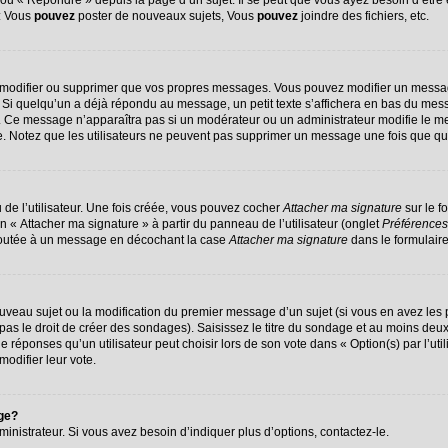
u « Répondre » depuis la page d’un sujet. Il se peut que vous ayez besoin d’être 
 : Vous
pouvez
poster de nouveaux sujets, Vous
pouvez
joindre des fichiers, etc.
 modifier ou supprimer que vos propres messages. Vous pouvez modifier un messag
 quelqu’un a déjà répondu au message, un petit texte s’affichera en bas du message
on. Ce message n’apparaîtra pas si un modérateur ou un administrateur modifie le me
ive. Notez que les utilisateurs ne peuvent pas supprimer un message une fois que q
de l’utilisateur. Une fois créée, vous pouvez cocher
Attacher ma signature
sur le f
n « Attacher ma signature » à partir du panneau de l’utilisateur (onglet
Préférences
ajoutée à un message en décochant la case
Attacher ma signature
dans le formulair
nouveau sujet ou la modification du premier message d’un sujet (si vous en avez les 
s le droit de créer des sondages). Saisissez le titre du sondage et au moins deux 
ponses qu’un utilisateur peut choisir lors de son vote dans « Option(s) par l’utili
modifier leur vote.
age?
nistrateur. Si vous avez besoin d’indiquer plus d’options, contactez-le.