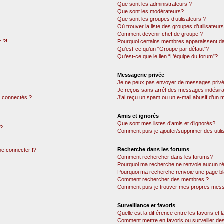
Que sont les administrateurs ?
Que sont les modérateurs?
Que sont les groupes d’utilisateurs ?
Où trouver la liste des groupes d’utilisateur
Comment devenir chef de groupe ?
 ?!
Pourquoi certains membres apparaissent dan
Qu’est-ce qu’un “Groupe par défaut”?
Qu’est-ce que le lien “L’équipe du forum”?
Messagerie privée
Je ne peux pas envoyer de messages privé
Je reçois sans arrêt des messages indésira
 connectés ?
J’ai reçu un spam ou un e-mail abusif d’un
Amis et ignorés
Que sont mes listes d’amis et d’ignorés?
 ?
Comment puis-je ajouter/supprimer des utili
Recherche dans les forums
e connecter !?
Comment rechercher dans les forums?
Pourquoi ma recherche ne renvoie aucun ré
Pourquoi ma recherche renvoie une page bl
Comment rechercher des membres ?
Comment puis-je trouver mes propres mess
Surveillance et favoris
Quelle est la différence entre les favoris et l
Comment mettre en favoris ou surveiller des