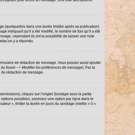
enregistré pour écrire un message. Une liste des options
e (quelquefois dans une durée limitée après sa publication)
 indiquant qu’il a été modifié, le nombre de fois qu’il a été
ssage, cependant ils ont la possibilité de laisser une note
uelqu’un y a répondu.
ormulaire de rédaction de message. Vous pouvez aussi ajouter
 du forum --> Modifier les préférences de message
). Par la
e de rédaction de message.
permissions), cliquez sur l’onglet
Sondage
sous la partie
options possibles, saisissez une option par ligne dans le
sateur », limiter la durée en jours du sondage (mettre « 0 »