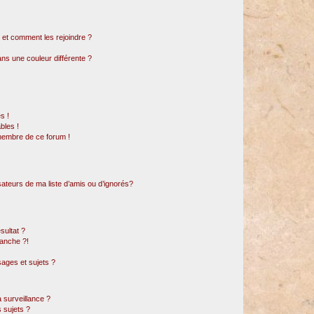
s et comment les rejoindre ?
s une couleur différente ?
s !
bles !
 membre de ce forum !
sateurs de ma liste d’amis ou d’ignorés?
sultat ?
anche ?!
ages et sujets ?
a surveillance ?
 sujets ?