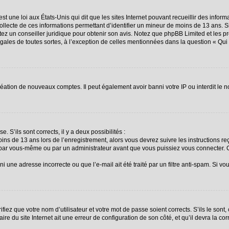
st une loi aux États-Unis qui dit que les sites Internet pouvant recueillir des info
collecte de ces informations permettant d’identifier un mineur de moins de 13 ans. 
ctez un conseiller juridique pour obtenir son avis. Notez que phpBB Limited et les p
égales de toutes sortes, à l’exception de celles mentionnées dans la question « Qu
création de nouveaux comptes. Il peut également avoir banni votre IP ou interdit le n
. S’ils sont corrects, il y a deux possibilités :
oins de 13 ans lors de l’enregistrement, alors vous devrez suivre les instructions 
 par vous-même ou par un administrateur avant que vous puissiez vous connecter. Ce
i une adresse incorrecte ou que l’e-mail ait été traité par un filtre anti-spam. Si vo
fiez que votre nom d’utilisateur et votre mot de passe soient corrects. S’ils le sont
re du site Internet ait une erreur de configuration de son côté, et qu’il devra la corr