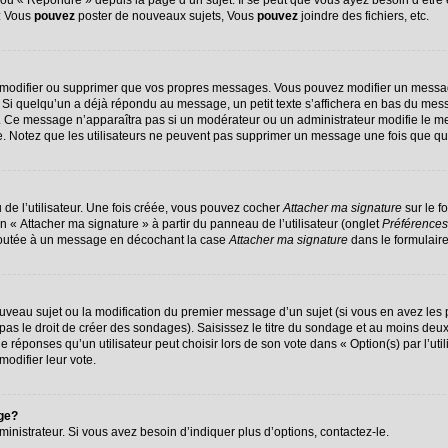
u « Répondre » depuis la page d’un sujet. Il se peut que vous ayez besoin d’être 
 : Vous
pouvez
poster de nouveaux sujets, Vous
pouvez
joindre des fichiers, etc.
 modifier ou supprimer que vos propres messages. Vous pouvez modifier un messag
 quelqu’un a déjà répondu au message, un petit texte s’affichera en bas du message
on. Ce message n’apparaîtra pas si un modérateur ou un administrateur modifie le me
ive. Notez que les utilisateurs ne peuvent pas supprimer un message une fois que q
de l’utilisateur. Une fois créée, vous pouvez cocher
Attacher ma signature
sur le f
n « Attacher ma signature » à partir du panneau de l’utilisateur (onglet
Préférences
ajoutée à un message en décochant la case
Attacher ma signature
dans le formulair
nouveau sujet ou la modification du premier message d’un sujet (si vous en avez les 
s le droit de créer des sondages). Saisissez le titre du sondage et au moins deux 
ponses qu’un utilisateur peut choisir lors de son vote dans « Option(s) par l’utili
modifier leur vote.
age?
nistrateur. Si vous avez besoin d’indiquer plus d’options, contactez-le.