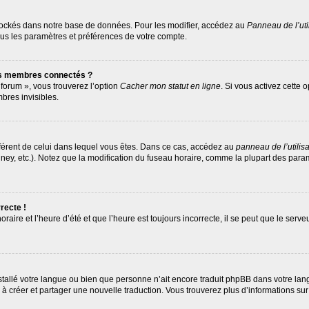
tockés dans notre base de données. Pour les modifier, accédez au
Panneau de l’uti
ous les paramètres et préférences de votre compte.
es membres connectés ?
 forum », vous trouverez l’option
Cacher mon statut en ligne
. Si vous activez cette 
res invisibles.
différent de celui dans lequel vous êtes. Dans ce cas, accédez au
panneau de l’utilis
ney, etc.). Notez que la modification du fuseau horaire, comme la plupart des par
recte !
raire et l’heure d’été et que l’heure est toujours incorrecte, il se peut que le serv
 installé votre langue ou bien que personne n’ait encore traduit phpBB dans votre 
as à créer et partager une nouvelle traduction. Vous trouverez plus d’informations sur 