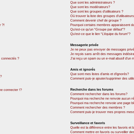
Que sont les administrateurs ?
Que sont les modérateurs?
Que sont les groupes d’utilisateurs ?
Où trouver la liste des groupes d’utilisateur
Comment devenir chef de groupe ?
 ?!
Pourquoi certains membres apparaissent dan
Qu’est-ce qu’un “Groupe par défaut”?
Qu’est-ce que le lien “L’équipe du forum”?
Messagerie privée
Je ne peux pas envoyer de messages privé
Je reçois sans arrêt des messages indésira
 connectés ?
J’ai reçu un spam ou un e-mail abusif d’un
Amis et ignorés
Que sont mes listes d’amis et d’ignorés?
 ?
Comment puis-je ajouter/supprimer des utili
Recherche dans les forums
e connecter !?
Comment rechercher dans les forums?
Pourquoi ma recherche ne renvoie aucun ré
Pourquoi ma recherche renvoie une page bl
Comment rechercher des membres ?
Comment puis-je trouver mes propres mess
Surveillance et favoris
Quelle est la différence entre les favoris et l
Comment mettre en favoris ou surveiller des