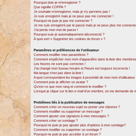
Pourquoi dois-je m’enregistrer ?
Que signifie COPPA ?
Je souhaite m’enregistrer, mais je n’y parviens pas !
Je suis enregistré mais je ne peux pas me connecter !
Pourquoi ne puis-je pas me connecter ?
Je me suis enregistré par le passé mais je ne peux plus me connecter
J’ai perdu mon mot de passe !
Pourquoi suis-je automatiquement déconnecté ?
À quoi sert « Supprimer les cookies du forum » ?
Paramètres et préférences de l’utilisateur
Comment modifier mes paramètres ?
Comment empêcher mon nom d’apparaître dans la liste des membres
Les heures ne sont pas correctes !
J’ai changé mon fuseau horaire et l’heure est toujours incorrecte !
Ma langue n’est pas dans la liste !
A quoi correspondent les images à proximité de mon nom d’utilisateur
Comment puis-je afficher un avatar ?
Qu’est-ce que mon rang et comment le modifier ?
Lorsque je clique sur le lien
e-mail
d’un membre, on me demande de m
Problèmes liés à la publication de messages
Comment créer un nouveau sujet ou poster une réponse ?
Comment modifier ou supprimer un message ?
Comment ajouter une signature à mes messages ?
Comment créer un sondage ?
Pourquoi ne puis-je pas ajouter plus d’options à mon sondage?
Comment modifier ou supprimer un sondage ?
Pourquoi ne puis-je pas accéder à un forum ?