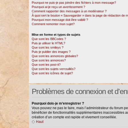
Pourquoi ne puis-je pas joindre des fichiers à mon message?
Pourquoi ai-je reçu un avertissement ?
Comment rapporter des messages à un modérateur ?
À quoi sert le bouton « Sauvegarder » dans la page de rédaction de
Pourquoi mon message doit être validé ?
Comment remonter mon sujet?
Mise en forme et types de sujets
Que sont les BBCodes ?
Puis-je utiliser le HTML?
Que sont les smileys ?
Puis-je publier des images ?
Que sont les annonces globales?
Que sont les annonces?
Que sont les post-it?
Que sont les sujets verrouillés?
Que sont les icônes de sujet?
Problèmes de connexion et d’en
Pourquoi dois-je m’enregistrer ?
Vous pouvez ne pas le faire, mais l’administrateur du forum pe
bénéficier de fonctionnalités supplémentaires inaccessibles a
création d’un compte est rapide et vivement conseillée.
Haut