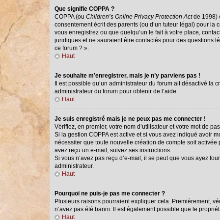
Que signifie COPPA ?
COPPA (ou
Children’s Online Privacy Protection Act
de 1998) e
consentement écrit des parents (ou d’un tuteur légal) pour la 
vous enregistrez ou que quelqu’un le fait à votre place, conta
juridiques et ne sauraient être contactés pour des questions l
ce forum ? ».
Haut
Je souhaite m’enregistrer, mais je n’y parviens pas !
Il est possible qu’un administrateur du forum ait désactivé la 
administrateur du forum pour obtenir de l’aide.
Haut
Je suis enregistré mais je ne peux pas me connecter !
Vérifiez, en premier, votre nom d’utilisateur et votre mot de passe
Si la gestion COPPA est active et si vous avez indiqué avoir m
nécessiter que toute nouvelle création de compte soit activée
avez reçu un e-mail, suivez ses instructions.
Si vous n’avez pas reçu d’e-mail, il se peut que vous ayez fourn
administrateur.
Haut
Pourquoi ne puis-je pas me connecter ?
Plusieurs raisons pourraient expliquer cela. Premièrement, véri
n’avez pas été banni. Il est également possible que le propriétai
Haut