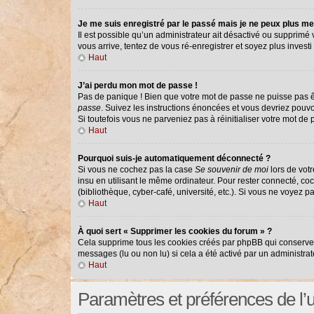
Je me suis enregistré par le passé mais je ne peux plus me
Il est possible qu’un administrateur ait désactivé ou supprimé
vous arrive, tentez de vous ré-enregistrer et soyez plus investi 
Haut
J’ai perdu mon mot de passe !
Pas de panique ! Bien que votre mot de passe ne puisse pas êtr
passe
. Suivez les instructions énoncées et vous devriez pouv
Si toutefois vous ne parveniez pas à réinitialiser votre mot de
Haut
Pourquoi suis-je automatiquement déconnecté ?
Si vous ne cochez pas la case
Se souvenir de moi
lors de vot
insu en utilisant le même ordinateur. Pour rester connecté, co
(bibliothèque, cyber-café, université, etc.). Si vous ne voyez p
Haut
À quoi sert « Supprimer les cookies du forum » ?
Cela supprime tous les cookies créés par phpBB qui conservent 
messages (lu ou non lu) si cela a été activé par un administr
Haut
Paramètres et préférences de l’ut