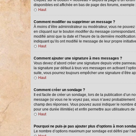
Cliquez sur le bouton « Nouveau » depuis la page d’un forum o
disponibles est affichée en bas de page des forums, exemple
Haut
Comment modifier ou supprimer un message ?
À moins d’être administrateur ou modérateur, vous ne pouvez
en cliquant sur le bouton
modifier
du message correspondant. Si
modifié ainsi que la date et l’heure de la dernière modificati
indiquant qu’ils ont modifié le message de leur propre initiat
Haut
Comment ajouter une signature à mes messages ?
Vous devez d’abord créer une signature depuis votre panneau 
la signature par défaut à tous vos messages en activant l’optio
suite, vous pourrez toujours empêcher une signature d’être 
Haut
Comment créer un sondage ?
Il est facile de créer un sondage, lors de la publication d’un 
message (si vous ne le voyez pas, vous n’avez probablement pa
champ des réponses. Vous pouvez aussi indiquer le nombre de ré
pour une durée illimitée) et enfin permettre aux utilisateurs de 
Haut
Pourquoi ne puis-je pas ajouter plus d’options à mon sond
Le nombre d’options maximum par sondage est défini par l’admi