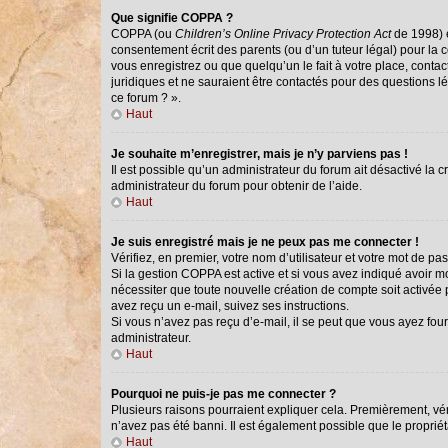
Que signifie COPPA ?
COPPA (ou
Children’s Online Privacy Protection Act
de 1998) e
consentement écrit des parents (ou d’un tuteur légal) pour la 
vous enregistrez ou que quelqu’un le fait à votre place, conta
juridiques et ne sauraient être contactés pour des questions l
ce forum ? ».
Haut
Je souhaite m’enregistrer, mais je n’y parviens pas !
Il est possible qu’un administrateur du forum ait désactivé la 
administrateur du forum pour obtenir de l’aide.
Haut
Je suis enregistré mais je ne peux pas me connecter !
Vérifiez, en premier, votre nom d’utilisateur et votre mot de passe
Si la gestion COPPA est active et si vous avez indiqué avoir m
nécessiter que toute nouvelle création de compte soit activée
avez reçu un e-mail, suivez ses instructions.
Si vous n’avez pas reçu d’e-mail, il se peut que vous ayez fourn
administrateur.
Haut
Pourquoi ne puis-je pas me connecter ?
Plusieurs raisons pourraient expliquer cela. Premièrement, véri
n’avez pas été banni. Il est également possible que le propriétai
Haut