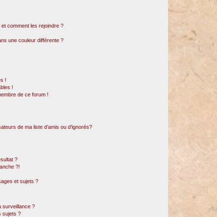
s et comment les rejoindre ?
s une couleur différente ?
s !
bles !
 membre de ce forum !
sateurs de ma liste d’amis ou d’ignorés?
sultat ?
anche ?!
ages et sujets ?
a surveillance ?
 sujets ?