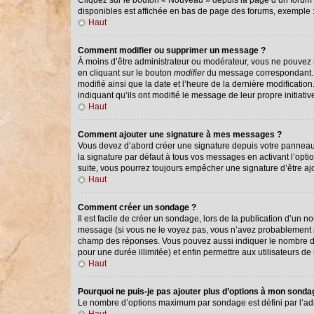
Cliquez sur le bouton « Nouveau » depuis la page d’un forum o
disponibles est affichée en bas de page des forums, exemple
Haut
Comment modifier ou supprimer un message ?
À moins d’être administrateur ou modérateur, vous ne pouvez
en cliquant sur le bouton
modifier
du message correspondant. Si
modifié ainsi que la date et l’heure de la dernière modificati
indiquant qu’ils ont modifié le message de leur propre initiat
Haut
Comment ajouter une signature à mes messages ?
Vous devez d’abord créer une signature depuis votre panneau 
la signature par défaut à tous vos messages en activant l’optio
suite, vous pourrez toujours empêcher une signature d’être 
Haut
Comment créer un sondage ?
Il est facile de créer un sondage, lors de la publication d’un 
message (si vous ne le voyez pas, vous n’avez probablement pa
champ des réponses. Vous pouvez aussi indiquer le nombre de ré
pour une durée illimitée) et enfin permettre aux utilisateurs de 
Haut
Pourquoi ne puis-je pas ajouter plus d’options à mon sond
Le nombre d’options maximum par sondage est défini par l’admi