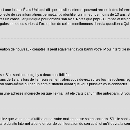
st une loi aux États-Unis qui dit que les sites Internet pouvant recueillir des info
collecte de ces informations permettant d’identifier un mineur de moins de 13 ans. 
ctez un conseiller juridique pour obtenir son avis. Notez que phpBB Limited et les p
égales de toutes sortes, à l’exception de celles mentionnées dans la question « Qu
création de nouveaux comptes. Il peut également avoir banni votre IP ou interdit le n
. S’ils sont corrects, il y a deux possibilités :
oins de 13 ans lors de l’enregistrement, alors vous devrez suivre les instructions 
 par vous-même ou par un administrateur avant que vous puissiez vous connecter. Ce
i une adresse incorrecte ou que l’e-mail ait été traité par un filtre anti-spam. Si vo
fiez que votre nom d’utilisateur et votre mot de passe soient corrects. S’ils le sont
re du site Internet ait une erreur de configuration de son côté, et qu’il devra la corr