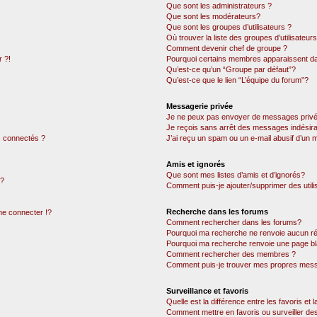
Que sont les administrateurs ?
Que sont les modérateurs?
Que sont les groupes d’utilisateurs ?
Où trouver la liste des groupes d’utilisateur
Comment devenir chef de groupe ?
 ?!
Pourquoi certains membres apparaissent dan
Qu’est-ce qu’un “Groupe par défaut”?
Qu’est-ce que le lien “L’équipe du forum”?
Messagerie privée
Je ne peux pas envoyer de messages privé
Je reçois sans arrêt des messages indésira
 connectés ?
J’ai reçu un spam ou un e-mail abusif d’un
Amis et ignorés
Que sont mes listes d’amis et d’ignorés?
 ?
Comment puis-je ajouter/supprimer des utili
Recherche dans les forums
e connecter !?
Comment rechercher dans les forums?
Pourquoi ma recherche ne renvoie aucun ré
Pourquoi ma recherche renvoie une page bl
Comment rechercher des membres ?
Comment puis-je trouver mes propres mess
Surveillance et favoris
Quelle est la différence entre les favoris et l
Comment mettre en favoris ou surveiller des