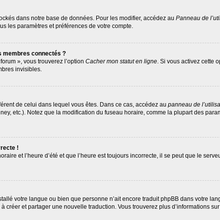
tockés dans notre base de données. Pour les modifier, accédez au
Panneau de l’uti
ous les paramètres et préférences de votre compte.
es membres connectés ?
 forum », vous trouverez l’option
Cacher mon statut en ligne
. Si vous activez cette 
res invisibles.
différent de celui dans lequel vous êtes. Dans ce cas, accédez au
panneau de l’utilis
ney, etc.). Notez que la modification du fuseau horaire, comme la plupart des par
recte !
raire et l’heure d’été et que l’heure est toujours incorrecte, il se peut que le serv
 installé votre langue ou bien que personne n’ait encore traduit phpBB dans votre 
as à créer et partager une nouvelle traduction. Vous trouverez plus d’informations sur 