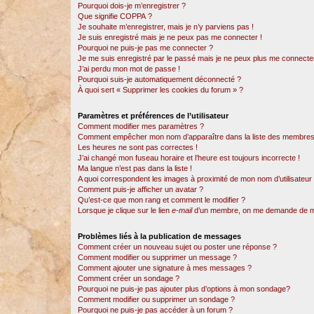
Pourquoi dois-je m’enregistrer ?
Que signifie COPPA ?
Je souhaite m’enregistrer, mais je n’y parviens pas !
Je suis enregistré mais je ne peux pas me connecter !
Pourquoi ne puis-je pas me connecter ?
Je me suis enregistré par le passé mais je ne peux plus me connecter
J’ai perdu mon mot de passe !
Pourquoi suis-je automatiquement déconnecté ?
À quoi sert « Supprimer les cookies du forum » ?
Paramètres et préférences de l’utilisateur
Comment modifier mes paramètres ?
Comment empêcher mon nom d’apparaître dans la liste des membres
Les heures ne sont pas correctes !
J’ai changé mon fuseau horaire et l’heure est toujours incorrecte !
Ma langue n’est pas dans la liste !
A quoi correspondent les images à proximité de mon nom d’utilisateur
Comment puis-je afficher un avatar ?
Qu’est-ce que mon rang et comment le modifier ?
Lorsque je clique sur le lien
e-mail
d’un membre, on me demande de m
Problèmes liés à la publication de messages
Comment créer un nouveau sujet ou poster une réponse ?
Comment modifier ou supprimer un message ?
Comment ajouter une signature à mes messages ?
Comment créer un sondage ?
Pourquoi ne puis-je pas ajouter plus d’options à mon sondage?
Comment modifier ou supprimer un sondage ?
Pourquoi ne puis-je pas accéder à un forum ?