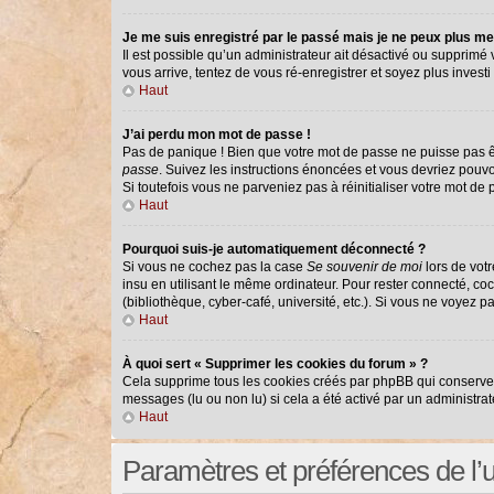
Je me suis enregistré par le passé mais je ne peux plus me
Il est possible qu’un administrateur ait désactivé ou supprimé
vous arrive, tentez de vous ré-enregistrer et soyez plus investi 
Haut
J’ai perdu mon mot de passe !
Pas de panique ! Bien que votre mot de passe ne puisse pas êtr
passe
. Suivez les instructions énoncées et vous devriez pouv
Si toutefois vous ne parveniez pas à réinitialiser votre mot de
Haut
Pourquoi suis-je automatiquement déconnecté ?
Si vous ne cochez pas la case
Se souvenir de moi
lors de vot
insu en utilisant le même ordinateur. Pour rester connecté, co
(bibliothèque, cyber-café, université, etc.). Si vous ne voyez p
Haut
À quoi sert « Supprimer les cookies du forum » ?
Cela supprime tous les cookies créés par phpBB qui conservent 
messages (lu ou non lu) si cela a été activé par un administr
Haut
Paramètres et préférences de l’ut