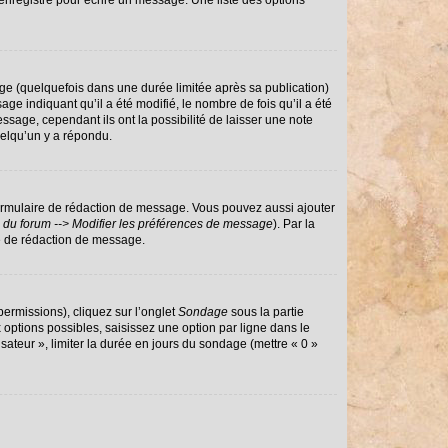
enregistré pour écrire un message. Une liste des options
e (quelquefois dans une durée limitée après sa publication)
 indiquant qu’il a été modifié, le nombre de fois qu’il a été
ssage, cependant ils ont la possibilité de laisser une note
uelqu’un y a répondu.
ormulaire de rédaction de message. Vous pouvez aussi ajouter
 du forum --> Modifier les préférences de message
). Par la
e de rédaction de message.
permissions), cliquez sur l’onglet
Sondage
sous la partie
options possibles, saisissez une option par ligne dans le
sateur », limiter la durée en jours du sondage (mettre « 0 »