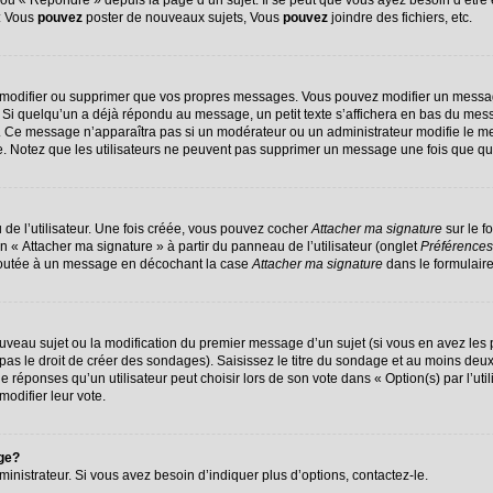
u « Répondre » depuis la page d’un sujet. Il se peut que vous ayez besoin d’être 
 : Vous
pouvez
poster de nouveaux sujets, Vous
pouvez
joindre des fichiers, etc.
 modifier ou supprimer que vos propres messages. Vous pouvez modifier un messag
 quelqu’un a déjà répondu au message, un petit texte s’affichera en bas du message
on. Ce message n’apparaîtra pas si un modérateur ou un administrateur modifie le me
ive. Notez que les utilisateurs ne peuvent pas supprimer un message une fois que q
de l’utilisateur. Une fois créée, vous pouvez cocher
Attacher ma signature
sur le f
n « Attacher ma signature » à partir du panneau de l’utilisateur (onglet
Préférences
ajoutée à un message en décochant la case
Attacher ma signature
dans le formulair
nouveau sujet ou la modification du premier message d’un sujet (si vous en avez les 
s le droit de créer des sondages). Saisissez le titre du sondage et au moins deux 
ponses qu’un utilisateur peut choisir lors de son vote dans « Option(s) par l’utili
modifier leur vote.
age?
nistrateur. Si vous avez besoin d’indiquer plus d’options, contactez-le.