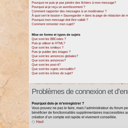
Pourquoi ne puis-je pas joindre des fichiers à mon message?
Pourquoi ai-je reçu un avertissement ?
Comment rapporter des messages à un modérateur ?
À quoi sert le bouton « Sauvegarder » dans la page de rédaction de
Pourquoi mon message doit être validé ?
Comment remonter mon sujet?
Mise en forme et types de sujets
Que sont les BBCodes ?
Puis-je utiliser le HTML?
Que sont les smileys ?
Puis-je publier des images ?
Que sont les annonces globales?
Que sont les annonces?
Que sont les post-it?
Que sont les sujets verrouillés?
Que sont les icônes de sujet?
Problèmes de connexion et d’en
Pourquoi dois-je m’enregistrer ?
Vous pouvez ne pas le faire, mais l’administrateur du forum pe
bénéficier de fonctionnalités supplémentaires inaccessibles a
création d’un compte est rapide et vivement conseillée.
Haut