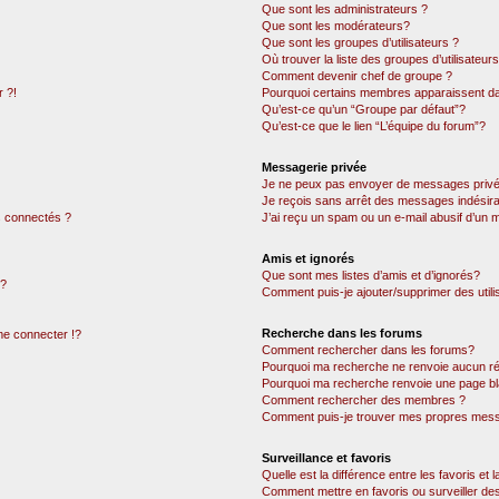
Que sont les administrateurs ?
Que sont les modérateurs?
Que sont les groupes d’utilisateurs ?
Où trouver la liste des groupes d’utilisateur
Comment devenir chef de groupe ?
 ?!
Pourquoi certains membres apparaissent dan
Qu’est-ce qu’un “Groupe par défaut”?
Qu’est-ce que le lien “L’équipe du forum”?
Messagerie privée
Je ne peux pas envoyer de messages privé
Je reçois sans arrêt des messages indésira
 connectés ?
J’ai reçu un spam ou un e-mail abusif d’un
Amis et ignorés
Que sont mes listes d’amis et d’ignorés?
 ?
Comment puis-je ajouter/supprimer des utili
Recherche dans les forums
e connecter !?
Comment rechercher dans les forums?
Pourquoi ma recherche ne renvoie aucun ré
Pourquoi ma recherche renvoie une page bl
Comment rechercher des membres ?
Comment puis-je trouver mes propres mess
Surveillance et favoris
Quelle est la différence entre les favoris et l
Comment mettre en favoris ou surveiller des