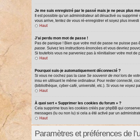
Je me suis enregistré par le passé mais je ne peux plus me
Il est possible qu’un administrateur ait désactivé ou supprimé
vous arrive, tentez de vous ré-enregistrer et soyez plus investi 
Haut
J’ai perdu mon mot de passe !
Pas de panique ! Bien que votre mot de passe ne puisse pas êtr
passe
. Suivez les instructions énoncées et vous devriez pouv
Si toutefois vous ne parveniez pas à réinitialiser votre mot de
Haut
Pourquoi suis-je automatiquement déconnecté ?
Si vous ne cochez pas la case
Se souvenir de moi
lors de vot
insu en utilisant le même ordinateur. Pour rester connecté, co
(bibliothèque, cyber-café, université, etc.). Si vous ne voyez p
Haut
À quoi sert « Supprimer les cookies du forum » ?
Cela supprime tous les cookies créés par phpBB qui conservent 
messages (lu ou non lu) si cela a été activé par un administr
Haut
Paramètres et préférences de l’ut