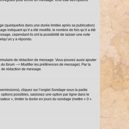
enregistré pour écrire un message. Une liste des options
e (quelquefois dans une durée limitée après sa publication)
 indiquant qu’il a été modifié, le nombre de fois qu’il a été
ssage, cependant ils ont la possibilité de laisser une note
uelqu’un y a répondu.
ormulaire de rédaction de message. Vous pouvez aussi ajouter
 du forum --> Modifier les préférences de message
). Par la
e de rédaction de message.
permissions), cliquez sur l’onglet
Sondage
sous la partie
options possibles, saisissez une option par ligne dans le
sateur », limiter la durée en jours du sondage (mettre « 0 »