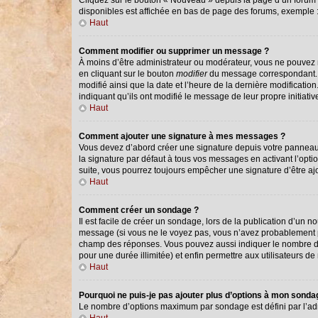
Cliquez sur le bouton « Nouveau » depuis la page d’un forum o
disponibles est affichée en bas de page des forums, exemple
Haut
Comment modifier ou supprimer un message ?
À moins d’être administrateur ou modérateur, vous ne pouvez
en cliquant sur le bouton
modifier
du message correspondant. Si
modifié ainsi que la date et l’heure de la dernière modificati
indiquant qu’ils ont modifié le message de leur propre initiat
Haut
Comment ajouter une signature à mes messages ?
Vous devez d’abord créer une signature depuis votre panneau 
la signature par défaut à tous vos messages en activant l’optio
suite, vous pourrez toujours empêcher une signature d’être 
Haut
Comment créer un sondage ?
Il est facile de créer un sondage, lors de la publication d’un 
message (si vous ne le voyez pas, vous n’avez probablement pa
champ des réponses. Vous pouvez aussi indiquer le nombre de ré
pour une durée illimitée) et enfin permettre aux utilisateurs de 
Haut
Pourquoi ne puis-je pas ajouter plus d’options à mon sond
Le nombre d’options maximum par sondage est défini par l’admi