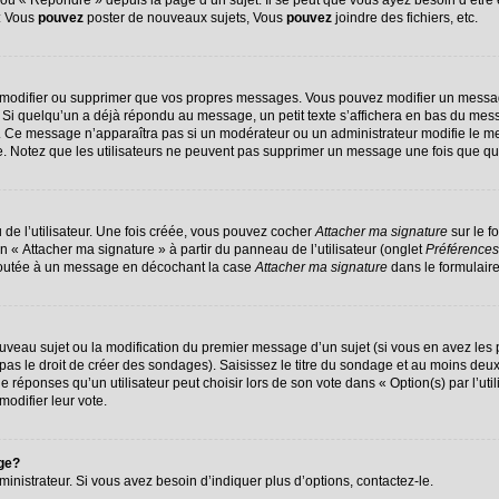
u « Répondre » depuis la page d’un sujet. Il se peut que vous ayez besoin d’être 
 : Vous
pouvez
poster de nouveaux sujets, Vous
pouvez
joindre des fichiers, etc.
 modifier ou supprimer que vos propres messages. Vous pouvez modifier un messag
 quelqu’un a déjà répondu au message, un petit texte s’affichera en bas du message
on. Ce message n’apparaîtra pas si un modérateur ou un administrateur modifie le me
ive. Notez que les utilisateurs ne peuvent pas supprimer un message une fois que q
de l’utilisateur. Une fois créée, vous pouvez cocher
Attacher ma signature
sur le f
n « Attacher ma signature » à partir du panneau de l’utilisateur (onglet
Préférences
ajoutée à un message en décochant la case
Attacher ma signature
dans le formulair
nouveau sujet ou la modification du premier message d’un sujet (si vous en avez les 
s le droit de créer des sondages). Saisissez le titre du sondage et au moins deux 
ponses qu’un utilisateur peut choisir lors de son vote dans « Option(s) par l’utili
modifier leur vote.
age?
nistrateur. Si vous avez besoin d’indiquer plus d’options, contactez-le.