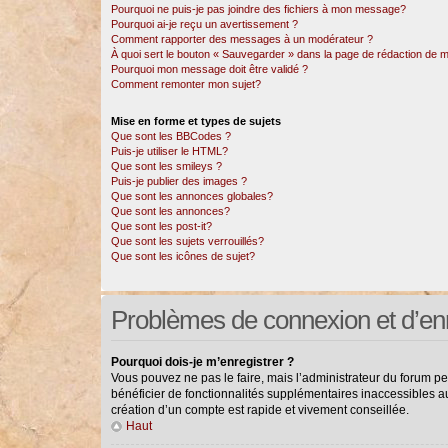
Pourquoi ne puis-je pas joindre des fichiers à mon message?
Pourquoi ai-je reçu un avertissement ?
Comment rapporter des messages à un modérateur ?
À quoi sert le bouton « Sauvegarder » dans la page de rédaction de
Pourquoi mon message doit être validé ?
Comment remonter mon sujet?
Mise en forme et types de sujets
Que sont les BBCodes ?
Puis-je utiliser le HTML?
Que sont les smileys ?
Puis-je publier des images ?
Que sont les annonces globales?
Que sont les annonces?
Que sont les post-it?
Que sont les sujets verrouillés?
Que sont les icônes de sujet?
Problèmes de connexion et d’en
Pourquoi dois-je m’enregistrer ?
Vous pouvez ne pas le faire, mais l’administrateur du forum pe
bénéficier de fonctionnalités supplémentaires inaccessibles a
création d’un compte est rapide et vivement conseillée.
Haut