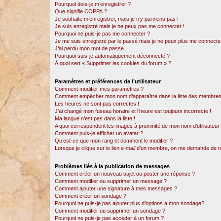
Pourquoi dois-je m’enregistrer ?
Que signifie COPPA ?
Je souhaite m’enregistrer, mais je n’y parviens pas !
Je suis enregistré mais je ne peux pas me connecter !
Pourquoi ne puis-je pas me connecter ?
Je me suis enregistré par le passé mais je ne peux plus me connecter
J’ai perdu mon mot de passe !
Pourquoi suis-je automatiquement déconnecté ?
À quoi sert « Supprimer les cookies du forum » ?
Paramètres et préférences de l’utilisateur
Comment modifier mes paramètres ?
Comment empêcher mon nom d’apparaître dans la liste des membres
Les heures ne sont pas correctes !
J’ai changé mon fuseau horaire et l’heure est toujours incorrecte !
Ma langue n’est pas dans la liste !
A quoi correspondent les images à proximité de mon nom d’utilisateur
Comment puis-je afficher un avatar ?
Qu’est-ce que mon rang et comment le modifier ?
Lorsque je clique sur le lien
e-mail
d’un membre, on me demande de m
Problèmes liés à la publication de messages
Comment créer un nouveau sujet ou poster une réponse ?
Comment modifier ou supprimer un message ?
Comment ajouter une signature à mes messages ?
Comment créer un sondage ?
Pourquoi ne puis-je pas ajouter plus d’options à mon sondage?
Comment modifier ou supprimer un sondage ?
Pourquoi ne puis-je pas accéder à un forum ?