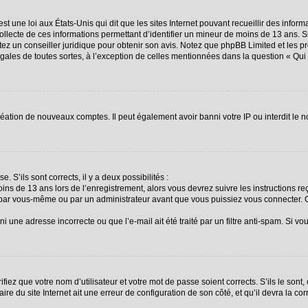
st une loi aux États-Unis qui dit que les sites Internet pouvant recueillir des info
collecte de ces informations permettant d’identifier un mineur de moins de 13 ans. 
ctez un conseiller juridique pour obtenir son avis. Notez que phpBB Limited et les p
égales de toutes sortes, à l’exception de celles mentionnées dans la question « Qu
création de nouveaux comptes. Il peut également avoir banni votre IP ou interdit le n
. S’ils sont corrects, il y a deux possibilités :
oins de 13 ans lors de l’enregistrement, alors vous devrez suivre les instructions 
 par vous-même ou par un administrateur avant que vous puissiez vous connecter. Ce
i une adresse incorrecte ou que l’e-mail ait été traité par un filtre anti-spam. Si vo
fiez que votre nom d’utilisateur et votre mot de passe soient corrects. S’ils le sont
re du site Internet ait une erreur de configuration de son côté, et qu’il devra la corr