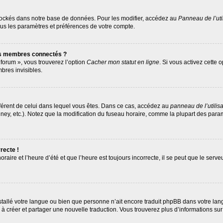
tockés dans notre base de données. Pour les modifier, accédez au
Panneau de l’uti
ous les paramètres et préférences de votre compte.
es membres connectés ?
 forum », vous trouverez l’option
Cacher mon statut en ligne
. Si vous activez cette 
res invisibles.
différent de celui dans lequel vous êtes. Dans ce cas, accédez au
panneau de l’utilis
ney, etc.). Notez que la modification du fuseau horaire, comme la plupart des par
recte !
raire et l’heure d’été et que l’heure est toujours incorrecte, il se peut que le serv
 installé votre langue ou bien que personne n’ait encore traduit phpBB dans votre 
as à créer et partager une nouvelle traduction. Vous trouverez plus d’informations sur 