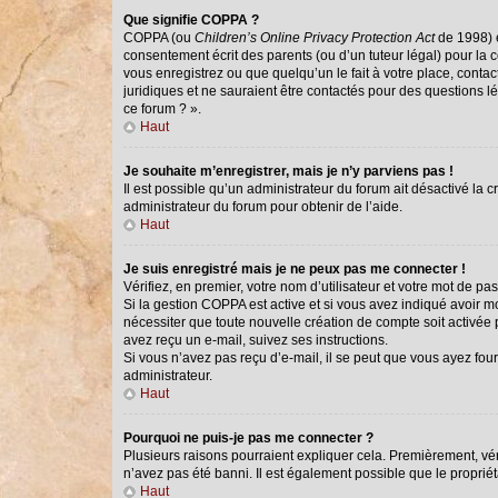
Que signifie COPPA ?
COPPA (ou
Children’s Online Privacy Protection Act
de 1998) e
consentement écrit des parents (ou d’un tuteur légal) pour la 
vous enregistrez ou que quelqu’un le fait à votre place, conta
juridiques et ne sauraient être contactés pour des questions l
ce forum ? ».
Haut
Je souhaite m’enregistrer, mais je n’y parviens pas !
Il est possible qu’un administrateur du forum ait désactivé la 
administrateur du forum pour obtenir de l’aide.
Haut
Je suis enregistré mais je ne peux pas me connecter !
Vérifiez, en premier, votre nom d’utilisateur et votre mot de passe
Si la gestion COPPA est active et si vous avez indiqué avoir m
nécessiter que toute nouvelle création de compte soit activée
avez reçu un e-mail, suivez ses instructions.
Si vous n’avez pas reçu d’e-mail, il se peut que vous ayez fourn
administrateur.
Haut
Pourquoi ne puis-je pas me connecter ?
Plusieurs raisons pourraient expliquer cela. Premièrement, véri
n’avez pas été banni. Il est également possible que le propriétai
Haut