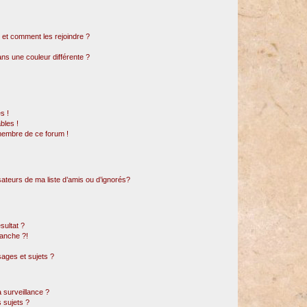
s et comment les rejoindre ?
s une couleur différente ?
s !
bles !
 membre de ce forum !
sateurs de ma liste d’amis ou d’ignorés?
sultat ?
anche ?!
ages et sujets ?
a surveillance ?
 sujets ?