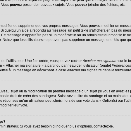
u « Répondre » depuis la page d’un sujet. Il se peut que vous ayez besoin d’être 
 : Vous
pouvez
poster de nouveaux sujets, Vous
pouvez
joindre des fichiers, etc.
 modifier ou supprimer que vos propres messages. Vous pouvez modifier un messag
 quelqu’un a déjà répondu au message, un petit texte s’affichera en bas du message
on. Ce message n’apparaîtra pas si un modérateur ou un administrateur modifie le me
ive. Notez que les utilisateurs ne peuvent pas supprimer un message une fois que q
de l’utilisateur. Une fois créée, vous pouvez cocher
Attacher ma signature
sur le f
n « Attacher ma signature » à partir du panneau de l’utilisateur (onglet
Préférences
ajoutée à un message en décochant la case
Attacher ma signature
dans le formulair
nouveau sujet ou la modification du premier message d’un sujet (si vous en avez les 
s le droit de créer des sondages). Saisissez le titre du sondage et au moins deux 
ponses qu’un utilisateur peut choisir lors de son vote dans « Option(s) par l’utili
modifier leur vote.
age?
nistrateur. Si vous avez besoin d’indiquer plus d’options, contactez-le.