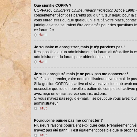
Que signifie COPPA ?
COPPA (ou
Children’s Online Privacy Protection Act
de 1998) e
consentement écrit des parents (ou d’un tuteur légal) pour la 
vous enregistrez ou que quelqu’un le fait à votre place, conta
juridiques et ne sauraient être contactés pour des questions l
ce forum ? ».
Haut
Je souhaite m’enregistrer, mais je n’y parviens pas !
Il est possible qu’un administrateur du forum ait désactivé la 
administrateur du forum pour obtenir de l’aide.
Haut
Je suis enregistré mais je ne peux pas me connecter !
Vérifiez, en premier, votre nom d’utilisateur et votre mot de passe
Si la gestion COPPA est active et si vous avez indiqué avoir m
nécessiter que toute nouvelle création de compte soit activée
avez reçu un e-mail, suivez ses instructions.
Si vous n’avez pas reçu d’e-mail, il se peut que vous ayez fourn
administrateur.
Haut
Pourquoi ne puis-je pas me connecter ?
Plusieurs raisons pourraient expliquer cela. Premièrement, véri
n’avez pas été banni. Il est également possible que le propriétai
Haut