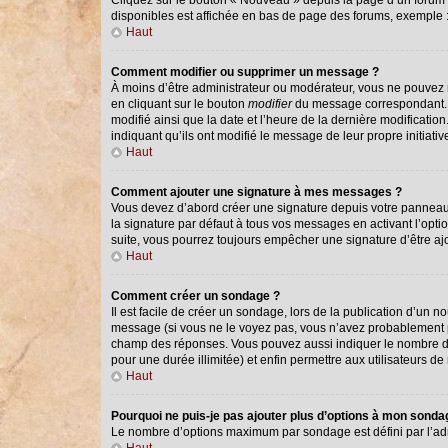
Cliquez sur le bouton « Nouveau » depuis la page d’un forum o
disponibles est affichée en bas de page des forums, exemple
Haut
Comment modifier ou supprimer un message ?
À moins d’être administrateur ou modérateur, vous ne pouvez
en cliquant sur le bouton
modifier
du message correspondant. Si
modifié ainsi que la date et l’heure de la dernière modificati
indiquant qu’ils ont modifié le message de leur propre initiat
Haut
Comment ajouter une signature à mes messages ?
Vous devez d’abord créer une signature depuis votre panneau 
la signature par défaut à tous vos messages en activant l’optio
suite, vous pourrez toujours empêcher une signature d’être 
Haut
Comment créer un sondage ?
Il est facile de créer un sondage, lors de la publication d’un 
message (si vous ne le voyez pas, vous n’avez probablement pa
champ des réponses. Vous pouvez aussi indiquer le nombre de ré
pour une durée illimitée) et enfin permettre aux utilisateurs de 
Haut
Pourquoi ne puis-je pas ajouter plus d’options à mon sond
Le nombre d’options maximum par sondage est défini par l’admi