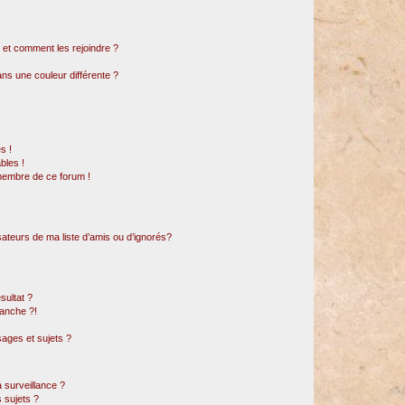
s et comment les rejoindre ?
s une couleur différente ?
s !
bles !
 membre de ce forum !
sateurs de ma liste d’amis ou d’ignorés?
sultat ?
anche ?!
ages et sujets ?
a surveillance ?
 sujets ?