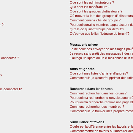
Que sont les administrateurs ?
Que sont les modérateurs?
Que sont les groupes d’utilisateurs ?
Où trouver la liste des groupes d’utilisateur
Comment devenir chef de groupe ?
 ?!
Pourquoi certains membres apparaissent dan
Qu’est-ce qu’un “Groupe par défaut”?
Qu’est-ce que le lien “L’équipe du forum”?
Messagerie privée
Je ne peux pas envoyer de messages privé
Je reçois sans arrêt des messages indésira
 connectés ?
J’ai reçu un spam ou un e-mail abusif d’un
Amis et ignorés
Que sont mes listes d’amis et d’ignorés?
 ?
Comment puis-je ajouter/supprimer des utili
Recherche dans les forums
e connecter !?
Comment rechercher dans les forums?
Pourquoi ma recherche ne renvoie aucun ré
Pourquoi ma recherche renvoie une page bl
Comment rechercher des membres ?
Comment puis-je trouver mes propres mess
Surveillance et favoris
Quelle est la différence entre les favoris et l
Comment mettre en favoris ou surveiller des