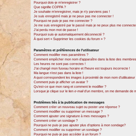
Pourquoi dois-je m’enregistrer ?
Que signifie COPPA ?
Je souhaite m’enregistrer, mais je n’y parviens pas !
Je suis enregistré mais je ne peux pas me connecter !
Pourquoi ne puis-je pas me connecter ?
Je me suis enregistré par le passé mais je ne peux plus me connecter
J’ai perdu mon mot de passe !
Pourquoi suis-je automatiquement déconnecté ?
À quoi sert « Supprimer les cookies du forum » ?
Paramètres et préférences de l’utilisateur
Comment modifier mes paramètres ?
Comment empêcher mon nom d’apparaître dans la liste des membres
Les heures ne sont pas correctes !
J’ai changé mon fuseau horaire et l’heure est toujours incorrecte !
Ma langue n’est pas dans la liste !
A quoi correspondent les images à proximité de mon nom d’utilisateur
Comment puis-je afficher un avatar ?
Qu’est-ce que mon rang et comment le modifier ?
Lorsque je clique sur le lien
e-mail
d’un membre, on me demande de m
Problèmes liés à la publication de messages
Comment créer un nouveau sujet ou poster une réponse ?
Comment modifier ou supprimer un message ?
Comment ajouter une signature à mes messages ?
Comment créer un sondage ?
Pourquoi ne puis-je pas ajouter plus d’options à mon sondage?
Comment modifier ou supprimer un sondage ?
Pourquoi ne puis-je pas accéder à un forum ?