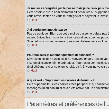
Je me suis enregistré par le passé mais je ne peux plus me
Il est possible qu’un administrateur ait désactivé ou supprimé
vous arrive, tentez de vous ré-enregistrer et soyez plus investi 
Haut
J’ai perdu mon mot de passe !
Pas de panique ! Bien que votre mot de passe ne puisse pas êtr
passe
. Suivez les instructions énoncées et vous devriez pouv
Si toutefois vous ne parveniez pas à réinitialiser votre mot de
Haut
Pourquoi suis-je automatiquement déconnecté ?
Si vous ne cochez pas la case
Se souvenir de moi
lors de vot
insu en utilisant le même ordinateur. Pour rester connecté, co
(bibliothèque, cyber-café, université, etc.). Si vous ne voyez p
Haut
À quoi sert « Supprimer les cookies du forum » ?
Cela supprime tous les cookies créés par phpBB qui conservent 
messages (lu ou non lu) si cela a été activé par un administr
Haut
Paramètres et préférences de l’ut