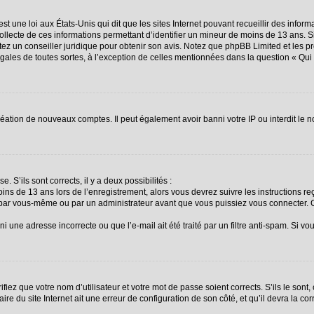
st une loi aux États-Unis qui dit que les sites Internet pouvant recueillir des info
collecte de ces informations permettant d’identifier un mineur de moins de 13 ans. 
ctez un conseiller juridique pour obtenir son avis. Notez que phpBB Limited et les p
égales de toutes sortes, à l’exception de celles mentionnées dans la question « Qu
création de nouveaux comptes. Il peut également avoir banni votre IP ou interdit le n
. S’ils sont corrects, il y a deux possibilités :
oins de 13 ans lors de l’enregistrement, alors vous devrez suivre les instructions 
 par vous-même ou par un administrateur avant que vous puissiez vous connecter. Ce
i une adresse incorrecte ou que l’e-mail ait été traité par un filtre anti-spam. Si vo
fiez que votre nom d’utilisateur et votre mot de passe soient corrects. S’ils le sont
re du site Internet ait une erreur de configuration de son côté, et qu’il devra la corr