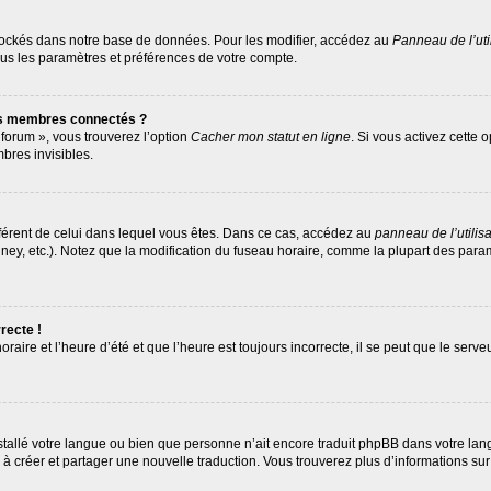
tockés dans notre base de données. Pour les modifier, accédez au
Panneau de l’uti
ous les paramètres et préférences de votre compte.
es membres connectés ?
 forum », vous trouverez l’option
Cacher mon statut en ligne
. Si vous activez cette 
res invisibles.
différent de celui dans lequel vous êtes. Dans ce cas, accédez au
panneau de l’utilis
ney, etc.). Notez que la modification du fuseau horaire, comme la plupart des par
recte !
raire et l’heure d’été et que l’heure est toujours incorrecte, il se peut que le serv
 installé votre langue ou bien que personne n’ait encore traduit phpBB dans votre 
as à créer et partager une nouvelle traduction. Vous trouverez plus d’informations sur 