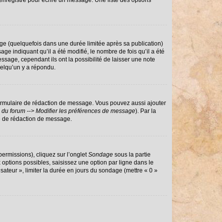
enregistré pour écrire un message. Une liste des options
e (quelquefois dans une durée limitée après sa publication)
 indiquant qu’il a été modifié, le nombre de fois qu’il a été
ssage, cependant ils ont la possibilité de laisser une note
uelqu’un y a répondu.
ormulaire de rédaction de message. Vous pouvez aussi ajouter
 du forum --> Modifier les préférences de message
). Par la
e de rédaction de message.
permissions), cliquez sur l’onglet
Sondage
sous la partie
options possibles, saisissez une option par ligne dans le
sateur », limiter la durée en jours du sondage (mettre « 0 »