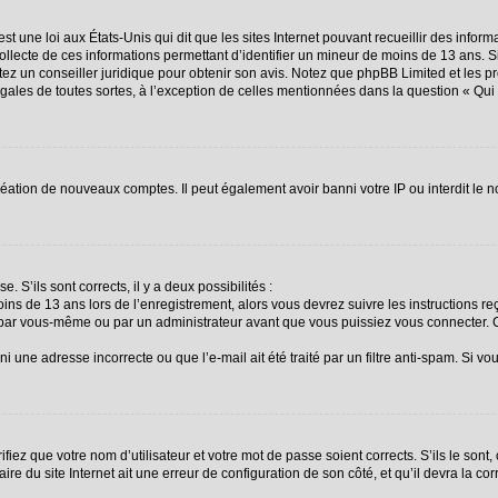
st une loi aux États-Unis qui dit que les sites Internet pouvant recueillir des info
collecte de ces informations permettant d’identifier un mineur de moins de 13 ans. 
ctez un conseiller juridique pour obtenir son avis. Notez que phpBB Limited et les p
égales de toutes sortes, à l’exception de celles mentionnées dans la question « Qu
création de nouveaux comptes. Il peut également avoir banni votre IP ou interdit le n
. S’ils sont corrects, il y a deux possibilités :
oins de 13 ans lors de l’enregistrement, alors vous devrez suivre les instructions 
 par vous-même ou par un administrateur avant que vous puissiez vous connecter. Ce
i une adresse incorrecte ou que l’e-mail ait été traité par un filtre anti-spam. Si vo
fiez que votre nom d’utilisateur et votre mot de passe soient corrects. S’ils le sont
re du site Internet ait une erreur de configuration de son côté, et qu’il devra la corr