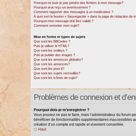
Pourquoi ne puis-je pas joindre des fichiers à mon message?
Pourquoi ai-je reçu un avertissement ?
Comment rapporter des messages à un modérateur ?
À quoi sert le bouton « Sauvegarder » dans la page de rédaction de
Pourquoi mon message doit être validé ?
Comment remonter mon sujet?
Mise en forme et types de sujets
Que sont les BBCodes ?
Puis-je utiliser le HTML?
Que sont les smileys ?
Puis-je publier des images ?
Que sont les annonces globales?
Que sont les annonces?
Que sont les post-it?
Que sont les sujets verrouillés?
Que sont les icônes de sujet?
Problèmes de connexion et d’en
Pourquoi dois-je m’enregistrer ?
Vous pouvez ne pas le faire, mais l’administrateur du forum pe
bénéficier de fonctionnalités supplémentaires inaccessibles a
création d’un compte est rapide et vivement conseillée.
Haut