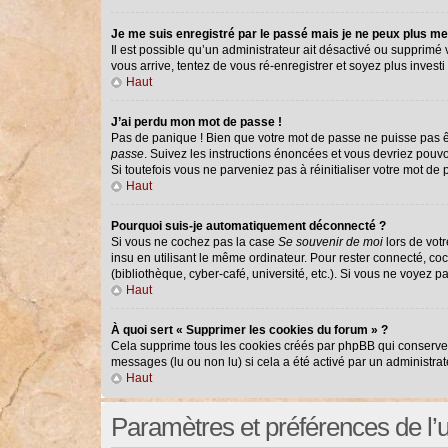
Je me suis enregistré par le passé mais je ne peux plus me
Il est possible qu’un administrateur ait désactivé ou supprimé
vous arrive, tentez de vous ré-enregistrer et soyez plus investi 
Haut
J’ai perdu mon mot de passe !
Pas de panique ! Bien que votre mot de passe ne puisse pas êtr
passe
. Suivez les instructions énoncées et vous devriez pouv
Si toutefois vous ne parveniez pas à réinitialiser votre mot de
Haut
Pourquoi suis-je automatiquement déconnecté ?
Si vous ne cochez pas la case
Se souvenir de moi
lors de vot
insu en utilisant le même ordinateur. Pour rester connecté, co
(bibliothèque, cyber-café, université, etc.). Si vous ne voyez p
Haut
À quoi sert « Supprimer les cookies du forum » ?
Cela supprime tous les cookies créés par phpBB qui conservent 
messages (lu ou non lu) si cela a été activé par un administr
Haut
Paramètres et préférences de l’ut