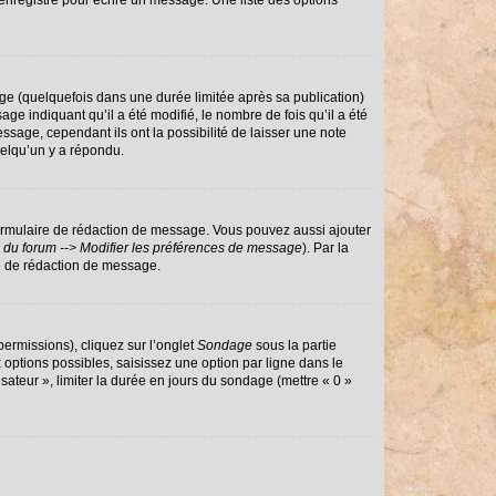
enregistré pour écrire un message. Une liste des options
e (quelquefois dans une durée limitée après sa publication)
 indiquant qu’il a été modifié, le nombre de fois qu’il a été
ssage, cependant ils ont la possibilité de laisser une note
uelqu’un y a répondu.
ormulaire de rédaction de message. Vous pouvez aussi ajouter
 du forum --> Modifier les préférences de message
). Par la
e de rédaction de message.
permissions), cliquez sur l’onglet
Sondage
sous la partie
options possibles, saisissez une option par ligne dans le
sateur », limiter la durée en jours du sondage (mettre « 0 »