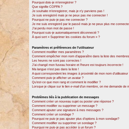
Pourquoi dois-je m’enregistrer ?
Que signifie COPPA ?
Je souhaite m’enregistrer, mais je n’y parviens pas !
Je suis enregistré mais je ne peux pas me connecter !
Pourquoi ne puis-je pas me connecter ?
Je me suis enregistré par le passé mais je ne peux plus me connecter
J’ai perdu mon mot de passe !
Pourquoi suis-je automatiquement déconnecté ?
À quoi sert « Supprimer les cookies du forum » ?
Paramètres et préférences de l’utilisateur
Comment modifier mes paramètres ?
Comment empêcher mon nom d’apparaître dans la liste des membres
Les heures ne sont pas correctes !
J’ai changé mon fuseau horaire et l’heure est toujours incorrecte !
Ma langue n’est pas dans la liste !
A quoi correspondent les images à proximité de mon nom d’utilisateur
Comment puis-je afficher un avatar ?
Qu’est-ce que mon rang et comment le modifier ?
Lorsque je clique sur le lien
e-mail
d’un membre, on me demande de m
Problèmes liés à la publication de messages
Comment créer un nouveau sujet ou poster une réponse ?
Comment modifier ou supprimer un message ?
Comment ajouter une signature à mes messages ?
Comment créer un sondage ?
Pourquoi ne puis-je pas ajouter plus d’options à mon sondage?
Comment modifier ou supprimer un sondage ?
Pourquoi ne puis-je pas accéder à un forum ?