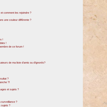
s et comment les rejoindre ?
s une couleur différente ?
s !
bles !
 membre de ce forum !
sateurs de ma liste d’amis ou d’ignorés?
sultat ?
anche ?!
ages et sujets ?
a surveillance ?
 sujets ?