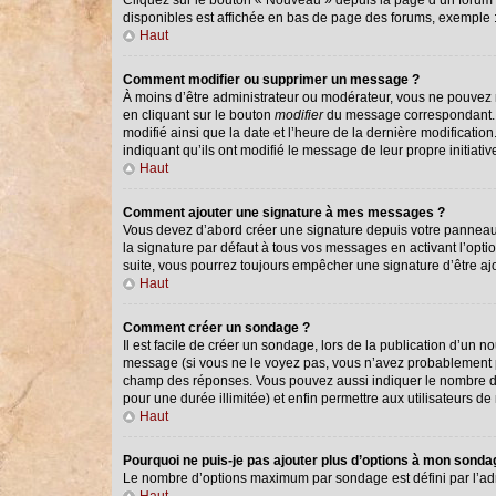
Cliquez sur le bouton « Nouveau » depuis la page d’un forum o
disponibles est affichée en bas de page des forums, exemple
Haut
Comment modifier ou supprimer un message ?
À moins d’être administrateur ou modérateur, vous ne pouvez
en cliquant sur le bouton
modifier
du message correspondant. Si
modifié ainsi que la date et l’heure de la dernière modificati
indiquant qu’ils ont modifié le message de leur propre initiat
Haut
Comment ajouter une signature à mes messages ?
Vous devez d’abord créer une signature depuis votre panneau 
la signature par défaut à tous vos messages en activant l’optio
suite, vous pourrez toujours empêcher une signature d’être 
Haut
Comment créer un sondage ?
Il est facile de créer un sondage, lors de la publication d’un 
message (si vous ne le voyez pas, vous n’avez probablement pa
champ des réponses. Vous pouvez aussi indiquer le nombre de ré
pour une durée illimitée) et enfin permettre aux utilisateurs de 
Haut
Pourquoi ne puis-je pas ajouter plus d’options à mon sond
Le nombre d’options maximum par sondage est défini par l’admi