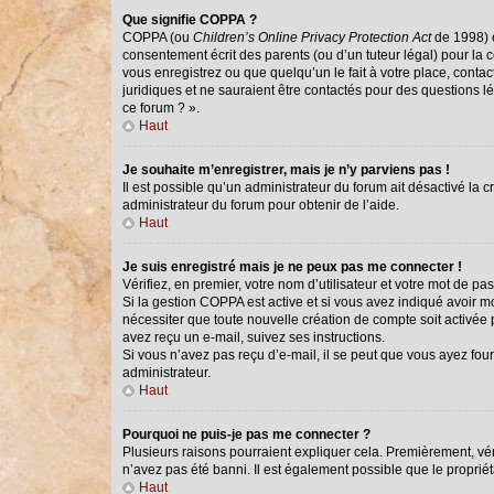
Que signifie COPPA ?
COPPA (ou
Children’s Online Privacy Protection Act
de 1998) e
consentement écrit des parents (ou d’un tuteur légal) pour la 
vous enregistrez ou que quelqu’un le fait à votre place, conta
juridiques et ne sauraient être contactés pour des questions l
ce forum ? ».
Haut
Je souhaite m’enregistrer, mais je n’y parviens pas !
Il est possible qu’un administrateur du forum ait désactivé la 
administrateur du forum pour obtenir de l’aide.
Haut
Je suis enregistré mais je ne peux pas me connecter !
Vérifiez, en premier, votre nom d’utilisateur et votre mot de passe
Si la gestion COPPA est active et si vous avez indiqué avoir m
nécessiter que toute nouvelle création de compte soit activée
avez reçu un e-mail, suivez ses instructions.
Si vous n’avez pas reçu d’e-mail, il se peut que vous ayez fourn
administrateur.
Haut
Pourquoi ne puis-je pas me connecter ?
Plusieurs raisons pourraient expliquer cela. Premièrement, véri
n’avez pas été banni. Il est également possible que le propriétai
Haut