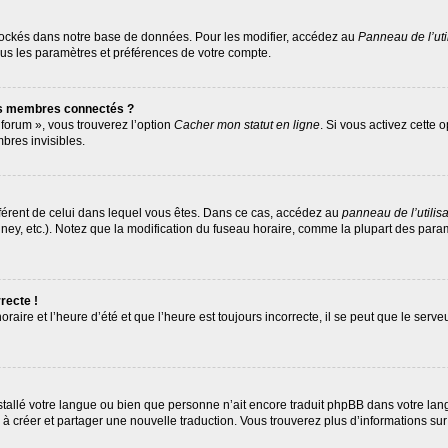
tockés dans notre base de données. Pour les modifier, accédez au
Panneau de l’uti
ous les paramètres et préférences de votre compte.
es membres connectés ?
 forum », vous trouverez l’option
Cacher mon statut en ligne
. Si vous activez cette 
res invisibles.
différent de celui dans lequel vous êtes. Dans ce cas, accédez au
panneau de l’utilis
ney, etc.). Notez que la modification du fuseau horaire, comme la plupart des par
recte !
raire et l’heure d’été et que l’heure est toujours incorrecte, il se peut que le serv
 installé votre langue ou bien que personne n’ait encore traduit phpBB dans votre 
as à créer et partager une nouvelle traduction. Vous trouverez plus d’informations sur 