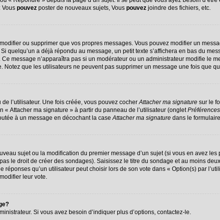
u « Répondre » depuis la page d’un sujet. Il se peut que vous ayez besoin d’être 
 : Vous
pouvez
poster de nouveaux sujets, Vous
pouvez
joindre des fichiers, etc.
 modifier ou supprimer que vos propres messages. Vous pouvez modifier un messag
 quelqu’un a déjà répondu au message, un petit texte s’affichera en bas du message
on. Ce message n’apparaîtra pas si un modérateur ou un administrateur modifie le me
ive. Notez que les utilisateurs ne peuvent pas supprimer un message une fois que q
de l’utilisateur. Une fois créée, vous pouvez cocher
Attacher ma signature
sur le f
n « Attacher ma signature » à partir du panneau de l’utilisateur (onglet
Préférences
ajoutée à un message en décochant la case
Attacher ma signature
dans le formulair
nouveau sujet ou la modification du premier message d’un sujet (si vous en avez les 
s le droit de créer des sondages). Saisissez le titre du sondage et au moins deux 
ponses qu’un utilisateur peut choisir lors de son vote dans « Option(s) par l’utili
modifier leur vote.
age?
nistrateur. Si vous avez besoin d’indiquer plus d’options, contactez-le.