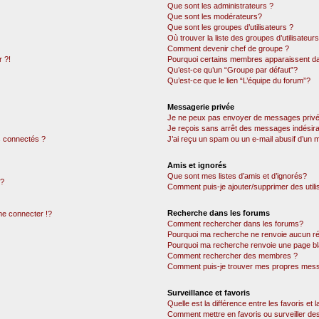
Que sont les administrateurs ?
Que sont les modérateurs?
Que sont les groupes d’utilisateurs ?
Où trouver la liste des groupes d’utilisateur
Comment devenir chef de groupe ?
 ?!
Pourquoi certains membres apparaissent dan
Qu’est-ce qu’un “Groupe par défaut”?
Qu’est-ce que le lien “L’équipe du forum”?
Messagerie privée
Je ne peux pas envoyer de messages privé
Je reçois sans arrêt des messages indésira
 connectés ?
J’ai reçu un spam ou un e-mail abusif d’un
Amis et ignorés
Que sont mes listes d’amis et d’ignorés?
 ?
Comment puis-je ajouter/supprimer des utili
Recherche dans les forums
e connecter !?
Comment rechercher dans les forums?
Pourquoi ma recherche ne renvoie aucun ré
Pourquoi ma recherche renvoie une page bl
Comment rechercher des membres ?
Comment puis-je trouver mes propres mess
Surveillance et favoris
Quelle est la différence entre les favoris et l
Comment mettre en favoris ou surveiller des