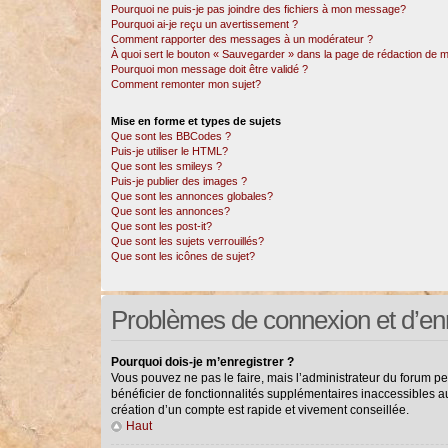
Pourquoi ne puis-je pas joindre des fichiers à mon message?
Pourquoi ai-je reçu un avertissement ?
Comment rapporter des messages à un modérateur ?
À quoi sert le bouton « Sauvegarder » dans la page de rédaction de
Pourquoi mon message doit être validé ?
Comment remonter mon sujet?
Mise en forme et types de sujets
Que sont les BBCodes ?
Puis-je utiliser le HTML?
Que sont les smileys ?
Puis-je publier des images ?
Que sont les annonces globales?
Que sont les annonces?
Que sont les post-it?
Que sont les sujets verrouillés?
Que sont les icônes de sujet?
Problèmes de connexion et d’en
Pourquoi dois-je m’enregistrer ?
Vous pouvez ne pas le faire, mais l’administrateur du forum pe
bénéficier de fonctionnalités supplémentaires inaccessibles a
création d’un compte est rapide et vivement conseillée.
Haut