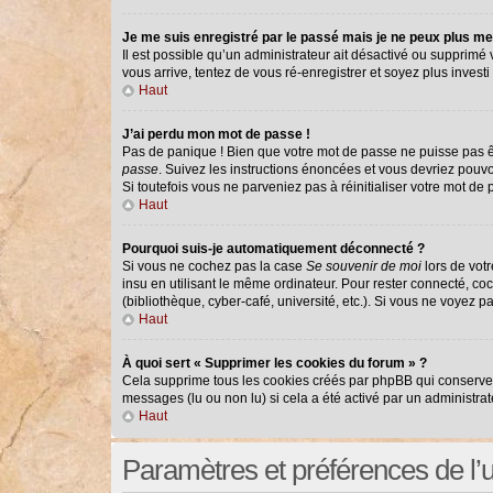
Je me suis enregistré par le passé mais je ne peux plus me
Il est possible qu’un administrateur ait désactivé ou supprimé
vous arrive, tentez de vous ré-enregistrer et soyez plus investi 
Haut
J’ai perdu mon mot de passe !
Pas de panique ! Bien que votre mot de passe ne puisse pas êtr
passe
. Suivez les instructions énoncées et vous devriez pouv
Si toutefois vous ne parveniez pas à réinitialiser votre mot de
Haut
Pourquoi suis-je automatiquement déconnecté ?
Si vous ne cochez pas la case
Se souvenir de moi
lors de vot
insu en utilisant le même ordinateur. Pour rester connecté, co
(bibliothèque, cyber-café, université, etc.). Si vous ne voyez p
Haut
À quoi sert « Supprimer les cookies du forum » ?
Cela supprime tous les cookies créés par phpBB qui conservent 
messages (lu ou non lu) si cela a été activé par un administr
Haut
Paramètres et préférences de l’ut