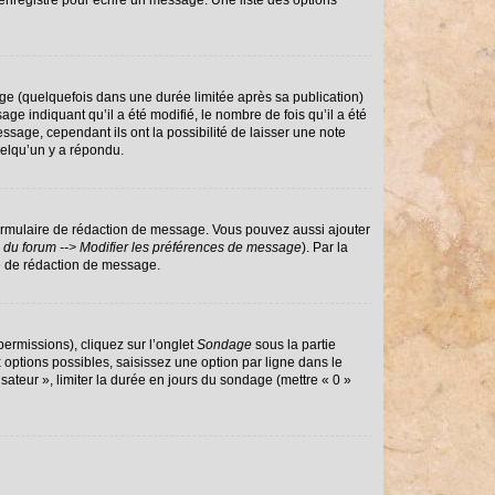
enregistré pour écrire un message. Une liste des options
e (quelquefois dans une durée limitée après sa publication)
 indiquant qu’il a été modifié, le nombre de fois qu’il a été
ssage, cependant ils ont la possibilité de laisser une note
uelqu’un y a répondu.
ormulaire de rédaction de message. Vous pouvez aussi ajouter
 du forum --> Modifier les préférences de message
). Par la
e de rédaction de message.
permissions), cliquez sur l’onglet
Sondage
sous la partie
options possibles, saisissez une option par ligne dans le
sateur », limiter la durée en jours du sondage (mettre « 0 »