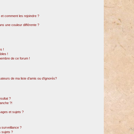
s et comment les rejoindre ?
s une couleur différente ?
s !
bles !
 membre de ce forum !
sateurs de ma liste d’amis ou d’ignorés?
sultat ?
anche ?!
ages et sujets ?
a surveillance ?
 sujets ?