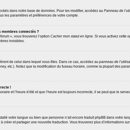
tockés dans notre base de données. Pour les modifier, accédez au
Panneau de l’uti
ous les paramètres et préférences de votre compte.
es membres connectés ?
 forum », vous trouverez l’option
Cacher mon statut en ligne
. Si vous activez cette 
res invisibles.
différent de celui dans lequel vous êtes. Dans ce cas, accédez au
panneau de l’utilis
ney, etc.). Notez que la modification du fuseau horaire, comme la plupart des par
recte !
raire et l’heure d’été et que l’heure est toujours incorrecte, il se peut que le serv
 installé votre langue ou bien que personne n’ait encore traduit phpBB dans votre 
as à créer et partager une nouvelle traduction. Vous trouverez plus d’informations sur 