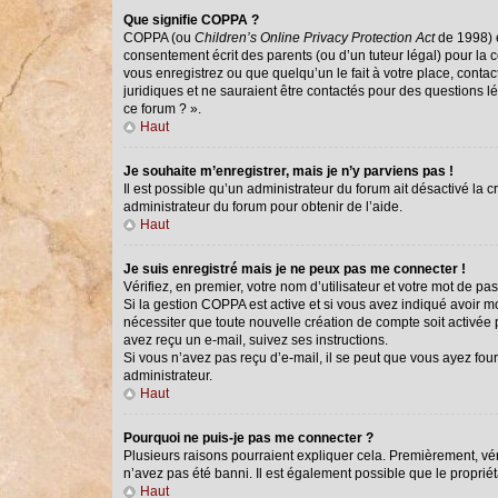
Que signifie COPPA ?
COPPA (ou
Children’s Online Privacy Protection Act
de 1998) e
consentement écrit des parents (ou d’un tuteur légal) pour la 
vous enregistrez ou que quelqu’un le fait à votre place, conta
juridiques et ne sauraient être contactés pour des questions l
ce forum ? ».
Haut
Je souhaite m’enregistrer, mais je n’y parviens pas !
Il est possible qu’un administrateur du forum ait désactivé la 
administrateur du forum pour obtenir de l’aide.
Haut
Je suis enregistré mais je ne peux pas me connecter !
Vérifiez, en premier, votre nom d’utilisateur et votre mot de passe
Si la gestion COPPA est active et si vous avez indiqué avoir m
nécessiter que toute nouvelle création de compte soit activée
avez reçu un e-mail, suivez ses instructions.
Si vous n’avez pas reçu d’e-mail, il se peut que vous ayez fourn
administrateur.
Haut
Pourquoi ne puis-je pas me connecter ?
Plusieurs raisons pourraient expliquer cela. Premièrement, véri
n’avez pas été banni. Il est également possible que le propriétai
Haut