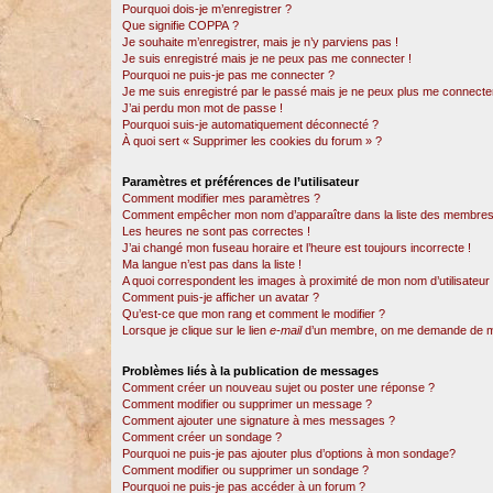
Pourquoi dois-je m’enregistrer ?
Que signifie COPPA ?
Je souhaite m’enregistrer, mais je n’y parviens pas !
Je suis enregistré mais je ne peux pas me connecter !
Pourquoi ne puis-je pas me connecter ?
Je me suis enregistré par le passé mais je ne peux plus me connecter
J’ai perdu mon mot de passe !
Pourquoi suis-je automatiquement déconnecté ?
À quoi sert « Supprimer les cookies du forum » ?
Paramètres et préférences de l’utilisateur
Comment modifier mes paramètres ?
Comment empêcher mon nom d’apparaître dans la liste des membres
Les heures ne sont pas correctes !
J’ai changé mon fuseau horaire et l’heure est toujours incorrecte !
Ma langue n’est pas dans la liste !
A quoi correspondent les images à proximité de mon nom d’utilisateur
Comment puis-je afficher un avatar ?
Qu’est-ce que mon rang et comment le modifier ?
Lorsque je clique sur le lien
e-mail
d’un membre, on me demande de m
Problèmes liés à la publication de messages
Comment créer un nouveau sujet ou poster une réponse ?
Comment modifier ou supprimer un message ?
Comment ajouter une signature à mes messages ?
Comment créer un sondage ?
Pourquoi ne puis-je pas ajouter plus d’options à mon sondage?
Comment modifier ou supprimer un sondage ?
Pourquoi ne puis-je pas accéder à un forum ?