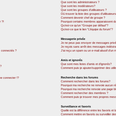
Que sont les administrateurs ?
Que sont les modérateurs?
Que sont les groupes d’utilisateurs ?
Où trouver la liste des groupes d’utilisateur
Comment devenir chef de groupe ?
 ?!
Pourquoi certains membres apparaissent dan
Qu’est-ce qu’un “Groupe par défaut”?
Qu’est-ce que le lien “L’équipe du forum”?
Messagerie privée
Je ne peux pas envoyer de messages privé
Je reçois sans arrêt des messages indésira
 connectés ?
J’ai reçu un spam ou un e-mail abusif d’un
Amis et ignorés
Que sont mes listes d’amis et d’ignorés?
 ?
Comment puis-je ajouter/supprimer des utili
Recherche dans les forums
e connecter !?
Comment rechercher dans les forums?
Pourquoi ma recherche ne renvoie aucun ré
Pourquoi ma recherche renvoie une page bl
Comment rechercher des membres ?
Comment puis-je trouver mes propres mess
Surveillance et favoris
Quelle est la différence entre les favoris et l
Comment mettre en favoris ou surveiller des