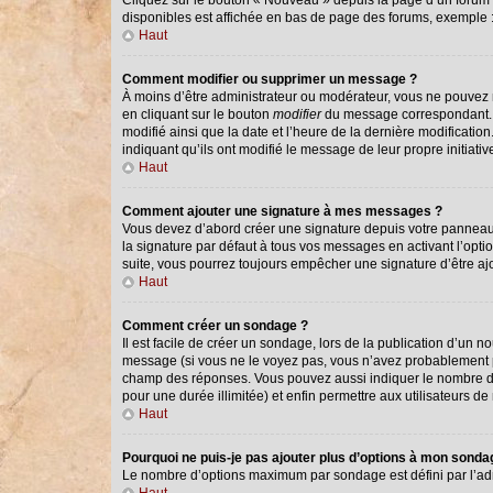
Cliquez sur le bouton « Nouveau » depuis la page d’un forum o
disponibles est affichée en bas de page des forums, exemple
Haut
Comment modifier ou supprimer un message ?
À moins d’être administrateur ou modérateur, vous ne pouvez
en cliquant sur le bouton
modifier
du message correspondant. Si
modifié ainsi que la date et l’heure de la dernière modificati
indiquant qu’ils ont modifié le message de leur propre initiat
Haut
Comment ajouter une signature à mes messages ?
Vous devez d’abord créer une signature depuis votre panneau 
la signature par défaut à tous vos messages en activant l’optio
suite, vous pourrez toujours empêcher une signature d’être 
Haut
Comment créer un sondage ?
Il est facile de créer un sondage, lors de la publication d’un 
message (si vous ne le voyez pas, vous n’avez probablement pa
champ des réponses. Vous pouvez aussi indiquer le nombre de ré
pour une durée illimitée) et enfin permettre aux utilisateurs de 
Haut
Pourquoi ne puis-je pas ajouter plus d’options à mon sond
Le nombre d’options maximum par sondage est défini par l’admi