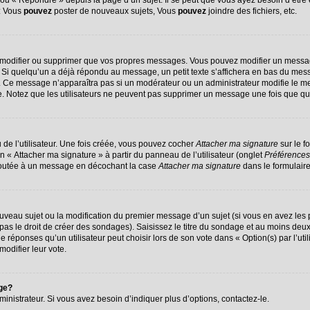
u « Répondre » depuis la page d’un sujet. Il se peut que vous ayez besoin d’être 
 : Vous
pouvez
poster de nouveaux sujets, Vous
pouvez
joindre des fichiers, etc.
 modifier ou supprimer que vos propres messages. Vous pouvez modifier un messag
 quelqu’un a déjà répondu au message, un petit texte s’affichera en bas du message
on. Ce message n’apparaîtra pas si un modérateur ou un administrateur modifie le me
ive. Notez que les utilisateurs ne peuvent pas supprimer un message une fois que q
de l’utilisateur. Une fois créée, vous pouvez cocher
Attacher ma signature
sur le f
n « Attacher ma signature » à partir du panneau de l’utilisateur (onglet
Préférences
ajoutée à un message en décochant la case
Attacher ma signature
dans le formulair
nouveau sujet ou la modification du premier message d’un sujet (si vous en avez les 
s le droit de créer des sondages). Saisissez le titre du sondage et au moins deux 
ponses qu’un utilisateur peut choisir lors de son vote dans « Option(s) par l’utili
modifier leur vote.
age?
nistrateur. Si vous avez besoin d’indiquer plus d’options, contactez-le.