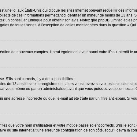
st une loi aux États-Unis qui dit que les sites Internet pouvant recueillir des info
collecte de ces informations permettant d’identifier un mineur de moins de 13 ans. 
ctez un conseiller juridique pour obtenir son avis. Notez que phpBB Limited et les p
égales de toutes sortes, à l’exception de celles mentionnées dans la question « Qu
création de nouveaux comptes. Il peut également avoir banni votre IP ou interdit le n
. S’ils sont corrects, il y a deux possibilités :
oins de 13 ans lors de l’enregistrement, alors vous devrez suivre les instructions 
 par vous-même ou par un administrateur avant que vous puissiez vous connecter. Ce
i une adresse incorrecte ou que l’e-mail ait été traité par un filtre anti-spam. Si vo
fiez que votre nom d’utilisateur et votre mot de passe soient corrects. S’ils le sont
re du site Internet ait une erreur de configuration de son côté, et qu’il devra la corr