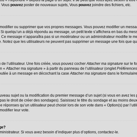
u « Répondre » depuis la page d’un sujet. Il se peut que vous ayez besoin d’être 
 : Vous
pouvez
poster de nouveaux sujets, Vous
pouvez
joindre des fichiers, etc.
 modifier ou supprimer que vos propres messages. Vous pouvez modifier un messag
 quelqu’un a déjà répondu au message, un petit texte s’affichera en bas du message
on. Ce message n’apparaîtra pas si un modérateur ou un administrateur modifie le me
ive. Notez que les utilisateurs ne peuvent pas supprimer un message une fois que q
de l’utilisateur. Une fois créée, vous pouvez cocher
Attacher ma signature
sur le f
n « Attacher ma signature » à partir du panneau de l’utilisateur (onglet
Préférences
ajoutée à un message en décochant la case
Attacher ma signature
dans le formulair
nouveau sujet ou la modification du premier message d’un sujet (si vous en avez les 
s le droit de créer des sondages). Saisissez le titre du sondage et au moins deux 
ponses qu’un utilisateur peut choisir lors de son vote dans « Option(s) par l’utili
modifier leur vote.
age?
nistrateur. Si vous avez besoin d’indiquer plus d’options, contactez-le.