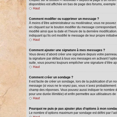
Cliquez sur le bouton « Nouveau » depuis la page d’un forum o
disponibles est affichée en bas de page des forums, exemple
Haut
Comment modifier ou supprimer un message ?
À moins d’être administrateur ou modérateur, vous ne pouvez
en cliquant sur le bouton
modifier
du message correspondant. Si
modifié ainsi que la date et l’heure de la dernière modificati
indiquant qu’ils ont modifié le message de leur propre initiat
Haut
Comment ajouter une signature à mes messages ?
Vous devez d’abord créer une signature depuis votre panneau 
la signature par défaut à tous vos messages en activant l’optio
suite, vous pourrez toujours empêcher une signature d’être 
Haut
Comment créer un sondage ?
Il est facile de créer un sondage, lors de la publication d’un 
message (si vous ne le voyez pas, vous n’avez probablement pa
champ des réponses. Vous pouvez aussi indiquer le nombre de ré
pour une durée illimitée) et enfin permettre aux utilisateurs de 
Haut
Pourquoi ne puis-je pas ajouter plus d’options à mon sond
Le nombre d’options maximum par sondage est défini par l’admi