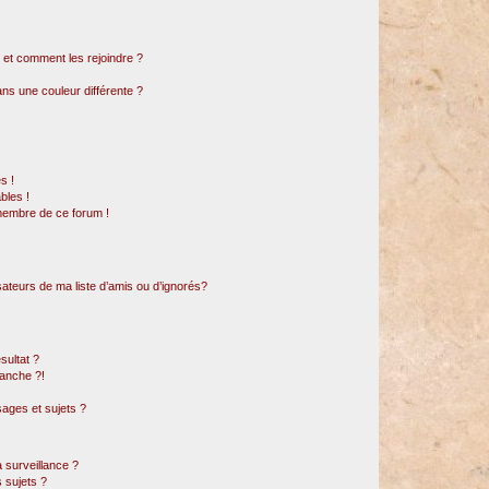
s et comment les rejoindre ?
s une couleur différente ?
s !
bles !
 membre de ce forum !
sateurs de ma liste d’amis ou d’ignorés?
sultat ?
anche ?!
ages et sujets ?
a surveillance ?
 sujets ?