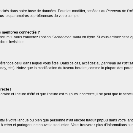
tockés dans notre base de données. Pour les modifier, accédez au
Panneau de l’uti
ous les paramètres et préférences de votre compte.
es membres connectés ?
 forum », vous trouverez l’option
Cacher mon statut en ligne
. Si vous activez cette 
res invisibles.
différent de celui dans lequel vous êtes. Dans ce cas, accédez au
panneau de l’utilis
ney, etc.). Notez que la modification du fuseau horaire, comme la plupart des par
recte !
raire et l’heure d’été et que l’heure est toujours incorrecte, il se peut que le serv
 installé votre langue ou bien que personne n’ait encore traduit phpBB dans votre 
as à créer et partager une nouvelle traduction. Vous trouverez plus d’informations sur 