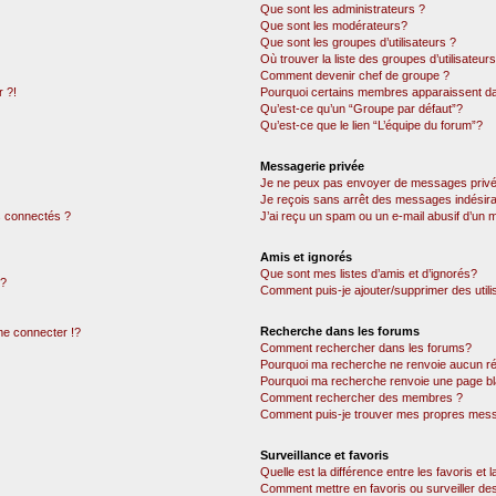
Que sont les administrateurs ?
Que sont les modérateurs?
Que sont les groupes d’utilisateurs ?
Où trouver la liste des groupes d’utilisateur
Comment devenir chef de groupe ?
 ?!
Pourquoi certains membres apparaissent dan
Qu’est-ce qu’un “Groupe par défaut”?
Qu’est-ce que le lien “L’équipe du forum”?
Messagerie privée
Je ne peux pas envoyer de messages privé
Je reçois sans arrêt des messages indésira
 connectés ?
J’ai reçu un spam ou un e-mail abusif d’un
Amis et ignorés
Que sont mes listes d’amis et d’ignorés?
 ?
Comment puis-je ajouter/supprimer des utili
Recherche dans les forums
e connecter !?
Comment rechercher dans les forums?
Pourquoi ma recherche ne renvoie aucun ré
Pourquoi ma recherche renvoie une page bl
Comment rechercher des membres ?
Comment puis-je trouver mes propres mess
Surveillance et favoris
Quelle est la différence entre les favoris et l
Comment mettre en favoris ou surveiller des