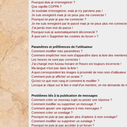
Pourquoi dois-je m’enregistrer ?
Que signifie COPPA ?
Je souhaite m’enregistrer, mais je n’y parviens pas !
Je suis enregistré mais je ne peux pas me connecter !
Pourquoi ne puis-je pas me connecter ?
Je me suis enregistré par le passé mais je ne peux plus me connecter
J’ai perdu mon mot de passe !
Pourquoi suis-je automatiquement déconnecté ?
À quoi sert « Supprimer les cookies du forum » ?
Paramètres et préférences de l’utilisateur
Comment modifier mes paramètres ?
Comment empêcher mon nom d’apparaître dans la liste des membres
Les heures ne sont pas correctes !
J’ai changé mon fuseau horaire et l’heure est toujours incorrecte !
Ma langue n’est pas dans la liste !
A quoi correspondent les images à proximité de mon nom d’utilisateur
Comment puis-je afficher un avatar ?
Qu’est-ce que mon rang et comment le modifier ?
Lorsque je clique sur le lien
e-mail
d’un membre, on me demande de m
Problèmes liés à la publication de messages
Comment créer un nouveau sujet ou poster une réponse ?
Comment modifier ou supprimer un message ?
Comment ajouter une signature à mes messages ?
Comment créer un sondage ?
Pourquoi ne puis-je pas ajouter plus d’options à mon sondage?
Comment modifier ou supprimer un sondage ?
Pourquoi ne puis-je pas accéder à un forum ?