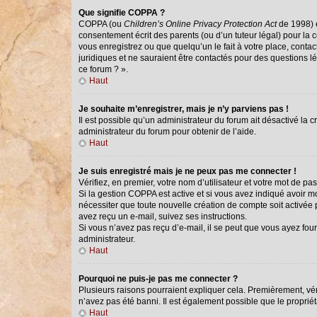
Que signifie COPPA ?
COPPA (ou
Children’s Online Privacy Protection Act
de 1998) e
consentement écrit des parents (ou d’un tuteur légal) pour la 
vous enregistrez ou que quelqu’un le fait à votre place, conta
juridiques et ne sauraient être contactés pour des questions l
ce forum ? ».
Haut
Je souhaite m’enregistrer, mais je n’y parviens pas !
Il est possible qu’un administrateur du forum ait désactivé la 
administrateur du forum pour obtenir de l’aide.
Haut
Je suis enregistré mais je ne peux pas me connecter !
Vérifiez, en premier, votre nom d’utilisateur et votre mot de passe
Si la gestion COPPA est active et si vous avez indiqué avoir m
nécessiter que toute nouvelle création de compte soit activée
avez reçu un e-mail, suivez ses instructions.
Si vous n’avez pas reçu d’e-mail, il se peut que vous ayez fourn
administrateur.
Haut
Pourquoi ne puis-je pas me connecter ?
Plusieurs raisons pourraient expliquer cela. Premièrement, véri
n’avez pas été banni. Il est également possible que le propriétai
Haut