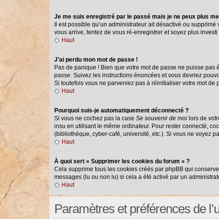
Je me suis enregistré par le passé mais je ne peux plus me
Il est possible qu’un administrateur ait désactivé ou supprimé
vous arrive, tentez de vous ré-enregistrer et soyez plus investi 
Haut
J’ai perdu mon mot de passe !
Pas de panique ! Bien que votre mot de passe ne puisse pas êtr
passe
. Suivez les instructions énoncées et vous devriez pouv
Si toutefois vous ne parveniez pas à réinitialiser votre mot de
Haut
Pourquoi suis-je automatiquement déconnecté ?
Si vous ne cochez pas la case
Se souvenir de moi
lors de vot
insu en utilisant le même ordinateur. Pour rester connecté, co
(bibliothèque, cyber-café, université, etc.). Si vous ne voyez p
Haut
À quoi sert « Supprimer les cookies du forum » ?
Cela supprime tous les cookies créés par phpBB qui conservent 
messages (lu ou non lu) si cela a été activé par un administr
Haut
Paramètres et préférences de l’ut