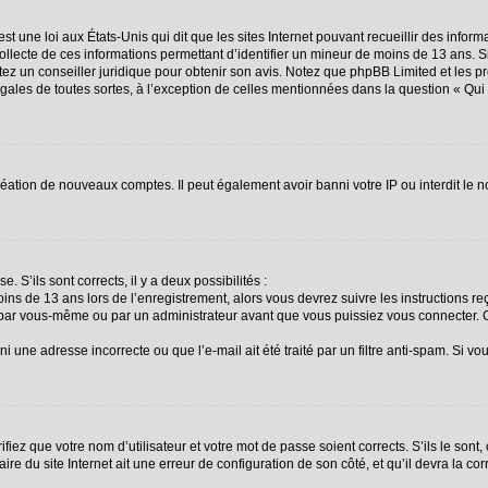
st une loi aux États-Unis qui dit que les sites Internet pouvant recueillir des info
collecte de ces informations permettant d’identifier un mineur de moins de 13 ans. 
ctez un conseiller juridique pour obtenir son avis. Notez que phpBB Limited et les p
égales de toutes sortes, à l’exception de celles mentionnées dans la question « Qu
création de nouveaux comptes. Il peut également avoir banni votre IP ou interdit le n
. S’ils sont corrects, il y a deux possibilités :
oins de 13 ans lors de l’enregistrement, alors vous devrez suivre les instructions 
 par vous-même ou par un administrateur avant que vous puissiez vous connecter. Ce
i une adresse incorrecte ou que l’e-mail ait été traité par un filtre anti-spam. Si vo
fiez que votre nom d’utilisateur et votre mot de passe soient corrects. S’ils le sont
re du site Internet ait une erreur de configuration de son côté, et qu’il devra la corr