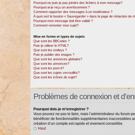
Pourquoi ne puis-je pas joindre des fichiers à mon message?
Pourquoi ai-je reçu un avertissement ?
Comment rapporter des messages à un modérateur ?
À quoi sert le bouton « Sauvegarder » dans la page de rédaction de
Pourquoi mon message doit être validé ?
Comment remonter mon sujet?
Mise en forme et types de sujets
Que sont les BBCodes ?
Puis-je utiliser le HTML?
Que sont les smileys ?
Puis-je publier des images ?
Que sont les annonces globales?
Que sont les annonces?
Que sont les post-it?
Que sont les sujets verrouillés?
Que sont les icônes de sujet?
Problèmes de connexion et d’en
Pourquoi dois-je m’enregistrer ?
Vous pouvez ne pas le faire, mais l’administrateur du forum pe
bénéficier de fonctionnalités supplémentaires inaccessibles a
création d’un compte est rapide et vivement conseillée.
Haut