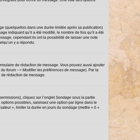
enregistré pour écrire un message. Une liste des options
e (quelquefois dans une durée limitée après sa publication)
 indiquant qu’il a été modifié, le nombre de fois qu’il a été
ssage, cependant ils ont la possibilité de laisser une note
uelqu’un y a répondu.
ormulaire de rédaction de message. Vous pouvez aussi ajouter
 du forum --> Modifier les préférences de message
). Par la
e de rédaction de message.
permissions), cliquez sur l’onglet
Sondage
sous la partie
options possibles, saisissez une option par ligne dans le
sateur », limiter la durée en jours du sondage (mettre « 0 »