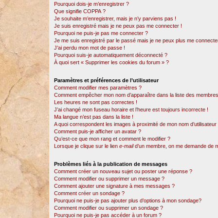
Pourquoi dois-je m’enregistrer ?
Que signifie COPPA ?
Je souhaite m’enregistrer, mais je n’y parviens pas !
Je suis enregistré mais je ne peux pas me connecter !
Pourquoi ne puis-je pas me connecter ?
Je me suis enregistré par le passé mais je ne peux plus me connecter
J’ai perdu mon mot de passe !
Pourquoi suis-je automatiquement déconnecté ?
À quoi sert « Supprimer les cookies du forum » ?
Paramètres et préférences de l’utilisateur
Comment modifier mes paramètres ?
Comment empêcher mon nom d’apparaître dans la liste des membres
Les heures ne sont pas correctes !
J’ai changé mon fuseau horaire et l’heure est toujours incorrecte !
Ma langue n’est pas dans la liste !
A quoi correspondent les images à proximité de mon nom d’utilisateur
Comment puis-je afficher un avatar ?
Qu’est-ce que mon rang et comment le modifier ?
Lorsque je clique sur le lien
e-mail
d’un membre, on me demande de m
Problèmes liés à la publication de messages
Comment créer un nouveau sujet ou poster une réponse ?
Comment modifier ou supprimer un message ?
Comment ajouter une signature à mes messages ?
Comment créer un sondage ?
Pourquoi ne puis-je pas ajouter plus d’options à mon sondage?
Comment modifier ou supprimer un sondage ?
Pourquoi ne puis-je pas accéder à un forum ?