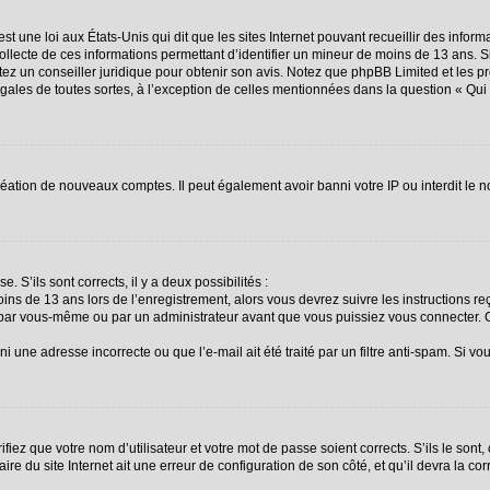
st une loi aux États-Unis qui dit que les sites Internet pouvant recueillir des info
collecte de ces informations permettant d’identifier un mineur de moins de 13 ans. 
ctez un conseiller juridique pour obtenir son avis. Notez que phpBB Limited et les p
égales de toutes sortes, à l’exception de celles mentionnées dans la question « Qu
création de nouveaux comptes. Il peut également avoir banni votre IP ou interdit le n
. S’ils sont corrects, il y a deux possibilités :
oins de 13 ans lors de l’enregistrement, alors vous devrez suivre les instructions 
 par vous-même ou par un administrateur avant que vous puissiez vous connecter. Ce
i une adresse incorrecte ou que l’e-mail ait été traité par un filtre anti-spam. Si vo
fiez que votre nom d’utilisateur et votre mot de passe soient corrects. S’ils le sont
re du site Internet ait une erreur de configuration de son côté, et qu’il devra la corr