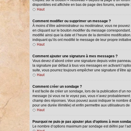
Cliquez sur le bouton « Nouveau » depuis la page d’un forum o
disponibles est affichée en bas de page des forums, exemple
Haut
Comment modifier ou supprimer un message ?
À moins d’être administrateur ou modérateur, vous ne pouvez
en cliquant sur le bouton
modifier
du message correspondant. Si
modifié ainsi que la date et l’heure de la dernière modificati
indiquant qu’ils ont modifié le message de leur propre initiat
Haut
Comment ajouter une signature à mes messages ?
Vous devez d’abord créer une signature depuis votre panneau 
la signature par défaut à tous vos messages en activant l’optio
suite, vous pourrez toujours empêcher une signature d’être 
Haut
Comment créer un sondage ?
Il est facile de créer un sondage, lors de la publication d’un 
message (si vous ne le voyez pas, vous n’avez probablement pa
champ des réponses. Vous pouvez aussi indiquer le nombre de ré
pour une durée illimitée) et enfin permettre aux utilisateurs de 
Haut
Pourquoi ne puis-je pas ajouter plus d’options à mon sond
Le nombre d’options maximum par sondage est défini par l’admi