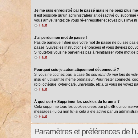
Je me suis enregistré par le passé mais je ne peux plus me
Il est possible qu’un administrateur ait désactivé ou supprimé
vous arrive, tentez de vous ré-enregistrer et soyez plus investi 
Haut
J’ai perdu mon mot de passe !
Pas de panique ! Bien que votre mot de passe ne puisse pas êtr
passe
. Suivez les instructions énoncées et vous devriez pouv
Si toutefois vous ne parveniez pas à réinitialiser votre mot de
Haut
Pourquoi suis-je automatiquement déconnecté ?
Si vous ne cochez pas la case
Se souvenir de moi
lors de vot
insu en utilisant le même ordinateur. Pour rester connecté, co
(bibliothèque, cyber-café, université, etc.). Si vous ne voyez p
Haut
À quoi sert « Supprimer les cookies du forum » ?
Cela supprime tous les cookies créés par phpBB qui conservent 
messages (lu ou non lu) si cela a été activé par un administr
Haut
Paramètres et préférences de l’ut