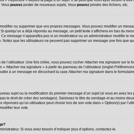
u « Répondre » depuis la page d’un sujet. Il se peut que vous ayez besoin d’être 
 : Vous
pouvez
poster de nouveaux sujets, Vous
pouvez
joindre des fichiers, etc.
 modifier ou supprimer que vos propres messages. Vous pouvez modifier un messag
 quelqu’un a déjà répondu au message, un petit texte s’affichera en bas du message
on. Ce message n’apparaîtra pas si un modérateur ou un administrateur modifie le me
ive. Notez que les utilisateurs ne peuvent pas supprimer un message une fois que q
de l’utilisateur. Une fois créée, vous pouvez cocher
Attacher ma signature
sur le f
n « Attacher ma signature » à partir du panneau de l’utilisateur (onglet
Préférences
ajoutée à un message en décochant la case
Attacher ma signature
dans le formulair
nouveau sujet ou la modification du premier message d’un sujet (si vous en avez les 
s le droit de créer des sondages). Saisissez le titre du sondage et au moins deux 
ponses qu’un utilisateur peut choisir lors de son vote dans « Option(s) par l’utili
modifier leur vote.
age?
nistrateur. Si vous avez besoin d’indiquer plus d’options, contactez-le.