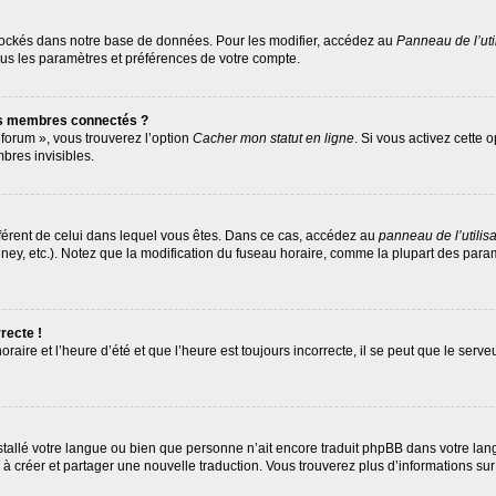
tockés dans notre base de données. Pour les modifier, accédez au
Panneau de l’uti
ous les paramètres et préférences de votre compte.
es membres connectés ?
 forum », vous trouverez l’option
Cacher mon statut en ligne
. Si vous activez cette 
res invisibles.
différent de celui dans lequel vous êtes. Dans ce cas, accédez au
panneau de l’utilis
ney, etc.). Notez que la modification du fuseau horaire, comme la plupart des par
recte !
raire et l’heure d’été et que l’heure est toujours incorrecte, il se peut que le serv
 installé votre langue ou bien que personne n’ait encore traduit phpBB dans votre 
as à créer et partager une nouvelle traduction. Vous trouverez plus d’informations sur 