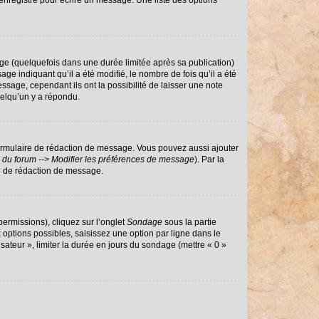
enregistré pour écrire un message. Une liste des options
e (quelquefois dans une durée limitée après sa publication)
 indiquant qu’il a été modifié, le nombre de fois qu’il a été
ssage, cependant ils ont la possibilité de laisser une note
uelqu’un y a répondu.
ormulaire de rédaction de message. Vous pouvez aussi ajouter
 du forum --> Modifier les préférences de message
). Par la
e de rédaction de message.
permissions), cliquez sur l’onglet
Sondage
sous la partie
options possibles, saisissez une option par ligne dans le
sateur », limiter la durée en jours du sondage (mettre « 0 »