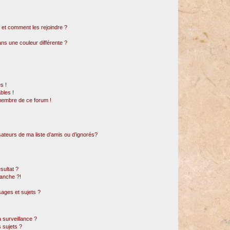
s et comment les rejoindre ?
s une couleur différente ?
s !
bles !
 membre de ce forum !
sateurs de ma liste d’amis ou d’ignorés?
sultat ?
anche ?!
ages et sujets ?
a surveillance ?
 sujets ?