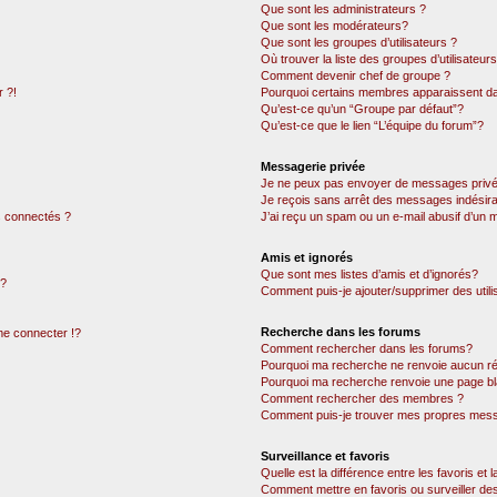
Que sont les administrateurs ?
Que sont les modérateurs?
Que sont les groupes d’utilisateurs ?
Où trouver la liste des groupes d’utilisateur
Comment devenir chef de groupe ?
 ?!
Pourquoi certains membres apparaissent dan
Qu’est-ce qu’un “Groupe par défaut”?
Qu’est-ce que le lien “L’équipe du forum”?
Messagerie privée
Je ne peux pas envoyer de messages privé
Je reçois sans arrêt des messages indésira
 connectés ?
J’ai reçu un spam ou un e-mail abusif d’un
Amis et ignorés
Que sont mes listes d’amis et d’ignorés?
 ?
Comment puis-je ajouter/supprimer des utili
Recherche dans les forums
e connecter !?
Comment rechercher dans les forums?
Pourquoi ma recherche ne renvoie aucun ré
Pourquoi ma recherche renvoie une page bl
Comment rechercher des membres ?
Comment puis-je trouver mes propres mess
Surveillance et favoris
Quelle est la différence entre les favoris et l
Comment mettre en favoris ou surveiller des