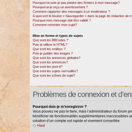
Pourquoi ne puis-je pas joindre des fichiers à mon message?
Pourquoi ai-je reçu un avertissement ?
Comment rapporter des messages à un modérateur ?
À quoi sert le bouton « Sauvegarder » dans la page de rédaction de
Pourquoi mon message doit être validé ?
Comment remonter mon sujet?
Mise en forme et types de sujets
Que sont les BBCodes ?
Puis-je utiliser le HTML?
Que sont les smileys ?
Puis-je publier des images ?
Que sont les annonces globales?
Que sont les annonces?
Que sont les post-it?
Que sont les sujets verrouillés?
Que sont les icônes de sujet?
Problèmes de connexion et d’en
Pourquoi dois-je m’enregistrer ?
Vous pouvez ne pas le faire, mais l’administrateur du forum pe
bénéficier de fonctionnalités supplémentaires inaccessibles a
création d’un compte est rapide et vivement conseillée.
Haut