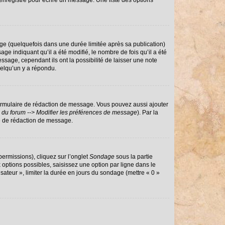
enregistré pour écrire un message. Une liste des options
e (quelquefois dans une durée limitée après sa publication)
 indiquant qu’il a été modifié, le nombre de fois qu’il a été
ssage, cependant ils ont la possibilité de laisser une note
uelqu’un y a répondu.
ormulaire de rédaction de message. Vous pouvez aussi ajouter
 du forum --> Modifier les préférences de message
). Par la
e de rédaction de message.
permissions), cliquez sur l’onglet
Sondage
sous la partie
options possibles, saisissez une option par ligne dans le
sateur », limiter la durée en jours du sondage (mettre « 0 »