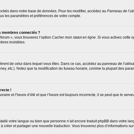
tockés dans notre base de données. Pour les modifier, accédez au
Panneau de l’uti
ous les paramètres et préférences de votre compte.
es membres connectés ?
 forum », vous trouverez l’option
Cacher mon statut en ligne
. Si vous activez cette 
res invisibles.
différent de celui dans lequel vous êtes. Dans ce cas, accédez au
panneau de l’utilis
ney, etc.). Notez que la modification du fuseau horaire, comme la plupart des par
recte !
raire et l’heure d’été et que l’heure est toujours incorrecte, il se peut que le serv
 installé votre langue ou bien que personne n’ait encore traduit phpBB dans votre 
as à créer et partager une nouvelle traduction. Vous trouverez plus d’informations sur 