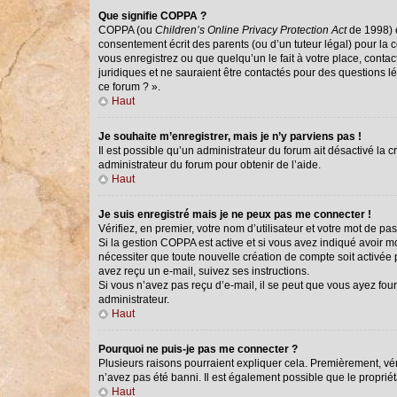
Que signifie COPPA ?
COPPA (ou
Children’s Online Privacy Protection Act
de 1998) e
consentement écrit des parents (ou d’un tuteur légal) pour la 
vous enregistrez ou que quelqu’un le fait à votre place, conta
juridiques et ne sauraient être contactés pour des questions l
ce forum ? ».
Haut
Je souhaite m’enregistrer, mais je n’y parviens pas !
Il est possible qu’un administrateur du forum ait désactivé la 
administrateur du forum pour obtenir de l’aide.
Haut
Je suis enregistré mais je ne peux pas me connecter !
Vérifiez, en premier, votre nom d’utilisateur et votre mot de passe
Si la gestion COPPA est active et si vous avez indiqué avoir m
nécessiter que toute nouvelle création de compte soit activée
avez reçu un e-mail, suivez ses instructions.
Si vous n’avez pas reçu d’e-mail, il se peut que vous ayez fourn
administrateur.
Haut
Pourquoi ne puis-je pas me connecter ?
Plusieurs raisons pourraient expliquer cela. Premièrement, véri
n’avez pas été banni. Il est également possible que le propriétai
Haut