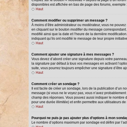
Cliquez sur le bouton « Nouveau » depuis la page d’un forum o
disponibles est affichée en bas de page des forums, exemple
Haut
Comment modifier ou supprimer un message ?
À moins d’être administrateur ou modérateur, vous ne pouvez
en cliquant sur le bouton
modifier
du message correspondant. Si
modifié ainsi que la date et l’heure de la dernière modificati
indiquant qu’ils ont modifié le message de leur propre initiat
Haut
Comment ajouter une signature à mes messages ?
Vous devez d’abord créer une signature depuis votre panneau 
la signature par défaut à tous vos messages en activant l’optio
suite, vous pourrez toujours empêcher une signature d’être 
Haut
Comment créer un sondage ?
Il est facile de créer un sondage, lors de la publication d’un 
message (si vous ne le voyez pas, vous n’avez probablement pa
champ des réponses. Vous pouvez aussi indiquer le nombre de ré
pour une durée illimitée) et enfin permettre aux utilisateurs de 
Haut
Pourquoi ne puis-je pas ajouter plus d’options à mon sond
Le nombre d’options maximum par sondage est défini par l’admi