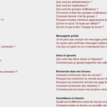
Que sont les administrateurs ?
Que sont les modérateurs?
Que sont les groupes d’utilisateurs ?
Où trouver la liste des groupes d’utilisateur
Comment devenir chef de groupe ?
 ?!
Pourquoi certains membres apparaissent dan
Qu’est-ce qu’un “Groupe par défaut”?
Qu’est-ce que le lien “L’équipe du forum”?
Messagerie privée
Je ne peux pas envoyer de messages privé
Je reçois sans arrêt des messages indésira
 connectés ?
J’ai reçu un spam ou un e-mail abusif d’un
Amis et ignorés
Que sont mes listes d’amis et d’ignorés?
 ?
Comment puis-je ajouter/supprimer des utili
Recherche dans les forums
e connecter !?
Comment rechercher dans les forums?
Pourquoi ma recherche ne renvoie aucun ré
Pourquoi ma recherche renvoie une page bl
Comment rechercher des membres ?
Comment puis-je trouver mes propres mess
Surveillance et favoris
Quelle est la différence entre les favoris et l
Comment mettre en favoris ou surveiller des