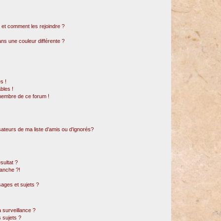
s et comment les rejoindre ?
s une couleur différente ?
s !
bles !
 membre de ce forum !
sateurs de ma liste d’amis ou d’ignorés?
sultat ?
anche ?!
ages et sujets ?
a surveillance ?
 sujets ?