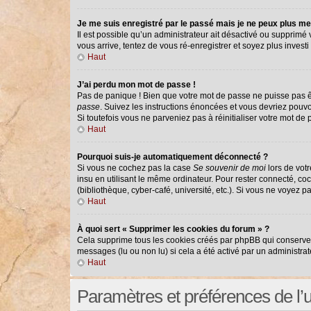
Je me suis enregistré par le passé mais je ne peux plus me
Il est possible qu’un administrateur ait désactivé ou supprimé
vous arrive, tentez de vous ré-enregistrer et soyez plus investi 
Haut
J’ai perdu mon mot de passe !
Pas de panique ! Bien que votre mot de passe ne puisse pas êtr
passe
. Suivez les instructions énoncées et vous devriez pouv
Si toutefois vous ne parveniez pas à réinitialiser votre mot de
Haut
Pourquoi suis-je automatiquement déconnecté ?
Si vous ne cochez pas la case
Se souvenir de moi
lors de vot
insu en utilisant le même ordinateur. Pour rester connecté, co
(bibliothèque, cyber-café, université, etc.). Si vous ne voyez p
Haut
À quoi sert « Supprimer les cookies du forum » ?
Cela supprime tous les cookies créés par phpBB qui conservent 
messages (lu ou non lu) si cela a été activé par un administr
Haut
Paramètres et préférences de l’ut