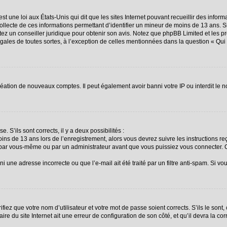
st une loi aux États-Unis qui dit que les sites Internet pouvant recueillir des info
collecte de ces informations permettant d’identifier un mineur de moins de 13 ans. 
ctez un conseiller juridique pour obtenir son avis. Notez que phpBB Limited et les p
égales de toutes sortes, à l’exception de celles mentionnées dans la question « Qu
création de nouveaux comptes. Il peut également avoir banni votre IP ou interdit le n
. S’ils sont corrects, il y a deux possibilités :
oins de 13 ans lors de l’enregistrement, alors vous devrez suivre les instructions 
 par vous-même ou par un administrateur avant que vous puissiez vous connecter. Ce
i une adresse incorrecte ou que l’e-mail ait été traité par un filtre anti-spam. Si vo
fiez que votre nom d’utilisateur et votre mot de passe soient corrects. S’ils le sont
re du site Internet ait une erreur de configuration de son côté, et qu’il devra la corr