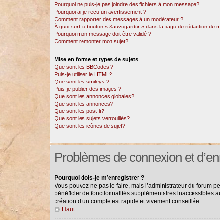
Pourquoi ne puis-je pas joindre des fichiers à mon message?
Pourquoi ai-je reçu un avertissement ?
Comment rapporter des messages à un modérateur ?
À quoi sert le bouton « Sauvegarder » dans la page de rédaction de
Pourquoi mon message doit être validé ?
Comment remonter mon sujet?
Mise en forme et types de sujets
Que sont les BBCodes ?
Puis-je utiliser le HTML?
Que sont les smileys ?
Puis-je publier des images ?
Que sont les annonces globales?
Que sont les annonces?
Que sont les post-it?
Que sont les sujets verrouillés?
Que sont les icônes de sujet?
Problèmes de connexion et d’en
Pourquoi dois-je m’enregistrer ?
Vous pouvez ne pas le faire, mais l’administrateur du forum pe
bénéficier de fonctionnalités supplémentaires inaccessibles a
création d’un compte est rapide et vivement conseillée.
Haut