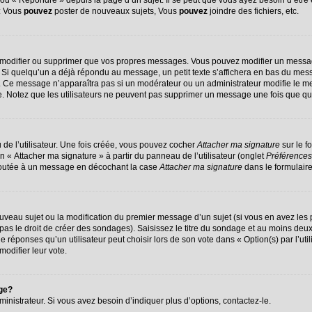
u « Répondre » depuis la page d’un sujet. Il se peut que vous ayez besoin d’être 
 : Vous
pouvez
poster de nouveaux sujets, Vous
pouvez
joindre des fichiers, etc.
 modifier ou supprimer que vos propres messages. Vous pouvez modifier un messag
 quelqu’un a déjà répondu au message, un petit texte s’affichera en bas du message
on. Ce message n’apparaîtra pas si un modérateur ou un administrateur modifie le me
ive. Notez que les utilisateurs ne peuvent pas supprimer un message une fois que q
de l’utilisateur. Une fois créée, vous pouvez cocher
Attacher ma signature
sur le f
n « Attacher ma signature » à partir du panneau de l’utilisateur (onglet
Préférences
ajoutée à un message en décochant la case
Attacher ma signature
dans le formulair
nouveau sujet ou la modification du premier message d’un sujet (si vous en avez les 
s le droit de créer des sondages). Saisissez le titre du sondage et au moins deux 
ponses qu’un utilisateur peut choisir lors de son vote dans « Option(s) par l’utili
modifier leur vote.
age?
nistrateur. Si vous avez besoin d’indiquer plus d’options, contactez-le.