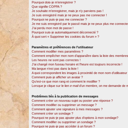
Pourquoi dois-je m’enregistrer ?
Que signifie COPPA ?
Je souhaite m’enregistrer, mais je n’y parviens pas !
Je suis enregistré mais je ne peux pas me connecter !
Pourquoi ne puis-je pas me connecter ?
Je me suis enregistré par le passé mais je ne peux plus me connecter
J’ai perdu mon mot de passe !
Pourquoi suis-je automatiquement déconnecté ?
À quoi sert « Supprimer les cookies du forum » ?
Paramètres et préférences de l’utilisateur
Comment modifier mes paramètres ?
Comment empêcher mon nom d’apparaître dans la liste des membres
Les heures ne sont pas correctes !
J’ai changé mon fuseau horaire et l’heure est toujours incorrecte !
Ma langue n’est pas dans la liste !
A quoi correspondent les images à proximité de mon nom d’utilisateur
Comment puis-je afficher un avatar ?
Qu’est-ce que mon rang et comment le modifier ?
Lorsque je clique sur le lien
e-mail
d’un membre, on me demande de m
Problèmes liés à la publication de messages
Comment créer un nouveau sujet ou poster une réponse ?
Comment modifier ou supprimer un message ?
Comment ajouter une signature à mes messages ?
Comment créer un sondage ?
Pourquoi ne puis-je pas ajouter plus d’options à mon sondage?
Comment modifier ou supprimer un sondage ?
Pourquoi ne puis-je pas accéder à un forum ?