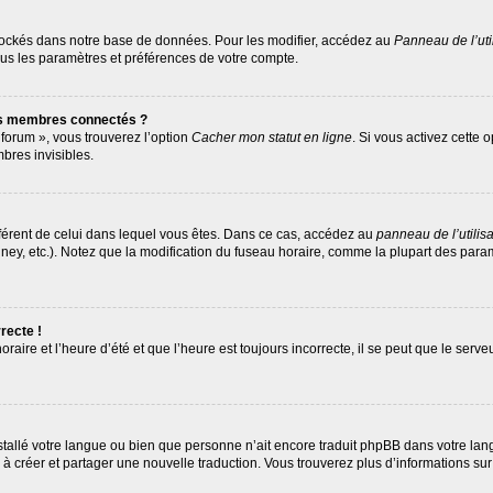
tockés dans notre base de données. Pour les modifier, accédez au
Panneau de l’uti
ous les paramètres et préférences de votre compte.
es membres connectés ?
 forum », vous trouverez l’option
Cacher mon statut en ligne
. Si vous activez cette 
res invisibles.
différent de celui dans lequel vous êtes. Dans ce cas, accédez au
panneau de l’utilis
ney, etc.). Notez que la modification du fuseau horaire, comme la plupart des par
recte !
raire et l’heure d’été et que l’heure est toujours incorrecte, il se peut que le serv
 installé votre langue ou bien que personne n’ait encore traduit phpBB dans votre 
as à créer et partager une nouvelle traduction. Vous trouverez plus d’informations sur 