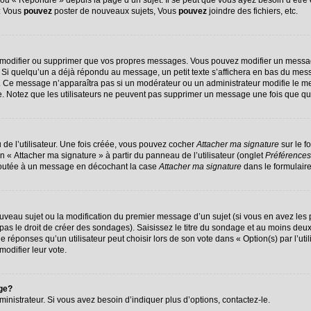
u « Répondre » depuis la page d’un sujet. Il se peut que vous ayez besoin d’être 
 : Vous
pouvez
poster de nouveaux sujets, Vous
pouvez
joindre des fichiers, etc.
 modifier ou supprimer que vos propres messages. Vous pouvez modifier un messag
 quelqu’un a déjà répondu au message, un petit texte s’affichera en bas du message
on. Ce message n’apparaîtra pas si un modérateur ou un administrateur modifie le me
ive. Notez que les utilisateurs ne peuvent pas supprimer un message une fois que q
de l’utilisateur. Une fois créée, vous pouvez cocher
Attacher ma signature
sur le f
n « Attacher ma signature » à partir du panneau de l’utilisateur (onglet
Préférences
ajoutée à un message en décochant la case
Attacher ma signature
dans le formulair
nouveau sujet ou la modification du premier message d’un sujet (si vous en avez les 
s le droit de créer des sondages). Saisissez le titre du sondage et au moins deux 
ponses qu’un utilisateur peut choisir lors de son vote dans « Option(s) par l’utili
modifier leur vote.
age?
nistrateur. Si vous avez besoin d’indiquer plus d’options, contactez-le.