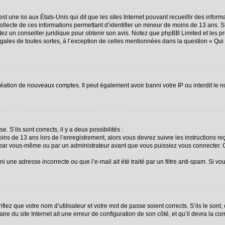
st une loi aux États-Unis qui dit que les sites Internet pouvant recueillir des info
collecte de ces informations permettant d’identifier un mineur de moins de 13 ans. 
ctez un conseiller juridique pour obtenir son avis. Notez que phpBB Limited et les p
égales de toutes sortes, à l’exception de celles mentionnées dans la question « Qu
création de nouveaux comptes. Il peut également avoir banni votre IP ou interdit le n
. S’ils sont corrects, il y a deux possibilités :
oins de 13 ans lors de l’enregistrement, alors vous devrez suivre les instructions 
 par vous-même ou par un administrateur avant que vous puissiez vous connecter. Ce
i une adresse incorrecte ou que l’e-mail ait été traité par un filtre anti-spam. Si vo
fiez que votre nom d’utilisateur et votre mot de passe soient corrects. S’ils le sont
re du site Internet ait une erreur de configuration de son côté, et qu’il devra la corr