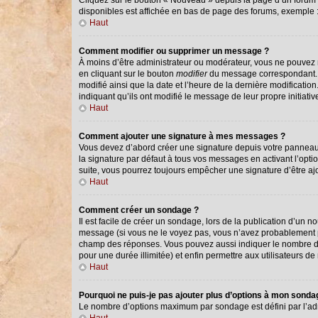
Cliquez sur le bouton « Nouveau » depuis la page d’un forum o
disponibles est affichée en bas de page des forums, exemple
Haut
Comment modifier ou supprimer un message ?
À moins d’être administrateur ou modérateur, vous ne pouvez
en cliquant sur le bouton
modifier
du message correspondant. Si
modifié ainsi que la date et l’heure de la dernière modificati
indiquant qu’ils ont modifié le message de leur propre initiat
Haut
Comment ajouter une signature à mes messages ?
Vous devez d’abord créer une signature depuis votre panneau 
la signature par défaut à tous vos messages en activant l’optio
suite, vous pourrez toujours empêcher une signature d’être 
Haut
Comment créer un sondage ?
Il est facile de créer un sondage, lors de la publication d’un 
message (si vous ne le voyez pas, vous n’avez probablement pa
champ des réponses. Vous pouvez aussi indiquer le nombre de ré
pour une durée illimitée) et enfin permettre aux utilisateurs de 
Haut
Pourquoi ne puis-je pas ajouter plus d’options à mon sond
Le nombre d’options maximum par sondage est défini par l’admi