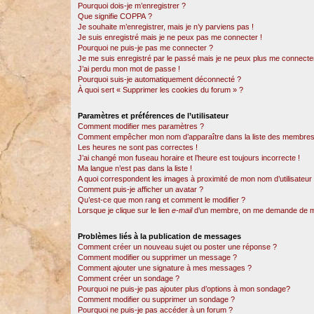
Pourquoi dois-je m’enregistrer ?
Que signifie COPPA ?
Je souhaite m’enregistrer, mais je n’y parviens pas !
Je suis enregistré mais je ne peux pas me connecter !
Pourquoi ne puis-je pas me connecter ?
Je me suis enregistré par le passé mais je ne peux plus me connecter
J’ai perdu mon mot de passe !
Pourquoi suis-je automatiquement déconnecté ?
À quoi sert « Supprimer les cookies du forum » ?
Paramètres et préférences de l’utilisateur
Comment modifier mes paramètres ?
Comment empêcher mon nom d’apparaître dans la liste des membres
Les heures ne sont pas correctes !
J’ai changé mon fuseau horaire et l’heure est toujours incorrecte !
Ma langue n’est pas dans la liste !
A quoi correspondent les images à proximité de mon nom d’utilisateur
Comment puis-je afficher un avatar ?
Qu’est-ce que mon rang et comment le modifier ?
Lorsque je clique sur le lien
e-mail
d’un membre, on me demande de m
Problèmes liés à la publication de messages
Comment créer un nouveau sujet ou poster une réponse ?
Comment modifier ou supprimer un message ?
Comment ajouter une signature à mes messages ?
Comment créer un sondage ?
Pourquoi ne puis-je pas ajouter plus d’options à mon sondage?
Comment modifier ou supprimer un sondage ?
Pourquoi ne puis-je pas accéder à un forum ?