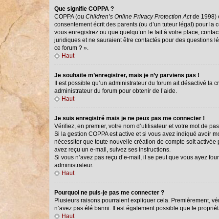
Que signifie COPPA ?
COPPA (ou
Children’s Online Privacy Protection Act
de 1998) e
consentement écrit des parents (ou d’un tuteur légal) pour la 
vous enregistrez ou que quelqu’un le fait à votre place, conta
juridiques et ne sauraient être contactés pour des questions l
ce forum ? ».
Haut
Je souhaite m’enregistrer, mais je n’y parviens pas !
Il est possible qu’un administrateur du forum ait désactivé la 
administrateur du forum pour obtenir de l’aide.
Haut
Je suis enregistré mais je ne peux pas me connecter !
Vérifiez, en premier, votre nom d’utilisateur et votre mot de passe
Si la gestion COPPA est active et si vous avez indiqué avoir m
nécessiter que toute nouvelle création de compte soit activée
avez reçu un e-mail, suivez ses instructions.
Si vous n’avez pas reçu d’e-mail, il se peut que vous ayez fourn
administrateur.
Haut
Pourquoi ne puis-je pas me connecter ?
Plusieurs raisons pourraient expliquer cela. Premièrement, véri
n’avez pas été banni. Il est également possible que le propriétai
Haut