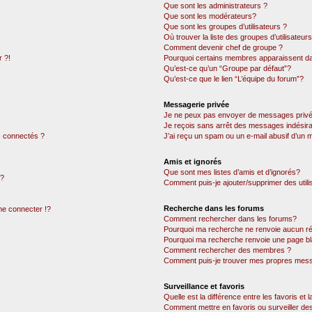
Que sont les administrateurs ?
Que sont les modérateurs?
Que sont les groupes d’utilisateurs ?
Où trouver la liste des groupes d’utilisateur
Comment devenir chef de groupe ?
 ?!
Pourquoi certains membres apparaissent dan
Qu’est-ce qu’un “Groupe par défaut”?
Qu’est-ce que le lien “L’équipe du forum”?
Messagerie privée
Je ne peux pas envoyer de messages privé
Je reçois sans arrêt des messages indésira
 connectés ?
J’ai reçu un spam ou un e-mail abusif d’un
Amis et ignorés
Que sont mes listes d’amis et d’ignorés?
 ?
Comment puis-je ajouter/supprimer des utili
Recherche dans les forums
e connecter !?
Comment rechercher dans les forums?
Pourquoi ma recherche ne renvoie aucun ré
Pourquoi ma recherche renvoie une page bl
Comment rechercher des membres ?
Comment puis-je trouver mes propres mess
Surveillance et favoris
Quelle est la différence entre les favoris et l
Comment mettre en favoris ou surveiller des