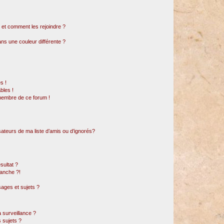
s et comment les rejoindre ?
s une couleur différente ?
s !
bles !
 membre de ce forum !
sateurs de ma liste d’amis ou d’ignorés?
sultat ?
anche ?!
ages et sujets ?
a surveillance ?
 sujets ?