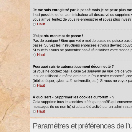
Je me suis enregistré par le passé mais je ne peux plus me
Il est possible qu’un administrateur ait désactivé ou supprimé
vous arrive, tentez de vous ré-enregistrer et soyez plus investi 
Haut
J’ai perdu mon mot de passe !
Pas de panique ! Bien que votre mot de passe ne puisse pas êtr
passe
. Suivez les instructions énoncées et vous devriez pouv
Si toutefois vous ne parveniez pas à réinitialiser votre mot de
Haut
Pourquoi suis-je automatiquement déconnecté ?
Si vous ne cochez pas la case
Se souvenir de moi
lors de vot
insu en utilisant le même ordinateur. Pour rester connecté, co
(bibliothèque, cyber-café, université, etc.). Si vous ne voyez p
Haut
À quoi sert « Supprimer les cookies du forum » ?
Cela supprime tous les cookies créés par phpBB qui conservent 
messages (lu ou non lu) si cela a été activé par un administr
Haut
Paramètres et préférences de l’ut