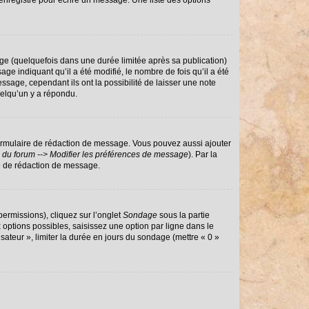
enregistré pour écrire un message. Une liste des options
e (quelquefois dans une durée limitée après sa publication)
 indiquant qu’il a été modifié, le nombre de fois qu’il a été
ssage, cependant ils ont la possibilité de laisser une note
uelqu’un y a répondu.
ormulaire de rédaction de message. Vous pouvez aussi ajouter
 du forum --> Modifier les préférences de message
). Par la
e de rédaction de message.
permissions), cliquez sur l’onglet
Sondage
sous la partie
options possibles, saisissez une option par ligne dans le
sateur », limiter la durée en jours du sondage (mettre « 0 »