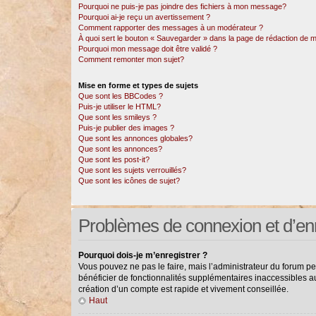
Pourquoi ne puis-je pas joindre des fichiers à mon message?
Pourquoi ai-je reçu un avertissement ?
Comment rapporter des messages à un modérateur ?
À quoi sert le bouton « Sauvegarder » dans la page de rédaction de
Pourquoi mon message doit être validé ?
Comment remonter mon sujet?
Mise en forme et types de sujets
Que sont les BBCodes ?
Puis-je utiliser le HTML?
Que sont les smileys ?
Puis-je publier des images ?
Que sont les annonces globales?
Que sont les annonces?
Que sont les post-it?
Que sont les sujets verrouillés?
Que sont les icônes de sujet?
Problèmes de connexion et d’en
Pourquoi dois-je m’enregistrer ?
Vous pouvez ne pas le faire, mais l’administrateur du forum pe
bénéficier de fonctionnalités supplémentaires inaccessibles a
création d’un compte est rapide et vivement conseillée.
Haut