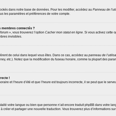
tockés dans notre base de données. Pour les modifier, accédez au
Panneau de l’uti
ous les paramètres et préférences de votre compte.
es membres connectés ?
 forum », vous trouverez l’option
Cacher mon statut en ligne
. Si vous activez cette 
res invisibles.
différent de celui dans lequel vous êtes. Dans ce cas, accédez au
panneau de l’utilis
ney, etc.). Notez que la modification du fuseau horaire, comme la plupart des par
recte !
raire et l’heure d’été et que l’heure est toujours incorrecte, il se peut que le serv
 installé votre langue ou bien que personne n’ait encore traduit phpBB dans votre 
as à créer et partager une nouvelle traduction. Vous trouverez plus d’informations sur 