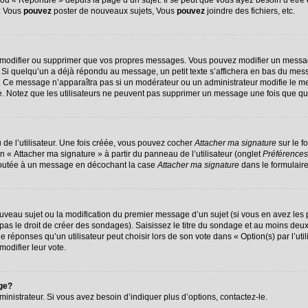
u « Répondre » depuis la page d’un sujet. Il se peut que vous ayez besoin d’être 
 : Vous
pouvez
poster de nouveaux sujets, Vous
pouvez
joindre des fichiers, etc.
 modifier ou supprimer que vos propres messages. Vous pouvez modifier un messag
 quelqu’un a déjà répondu au message, un petit texte s’affichera en bas du message
on. Ce message n’apparaîtra pas si un modérateur ou un administrateur modifie le me
ive. Notez que les utilisateurs ne peuvent pas supprimer un message une fois que q
de l’utilisateur. Une fois créée, vous pouvez cocher
Attacher ma signature
sur le f
n « Attacher ma signature » à partir du panneau de l’utilisateur (onglet
Préférences
ajoutée à un message en décochant la case
Attacher ma signature
dans le formulair
nouveau sujet ou la modification du premier message d’un sujet (si vous en avez les 
s le droit de créer des sondages). Saisissez le titre du sondage et au moins deux 
ponses qu’un utilisateur peut choisir lors de son vote dans « Option(s) par l’utili
modifier leur vote.
age?
nistrateur. Si vous avez besoin d’indiquer plus d’options, contactez-le.