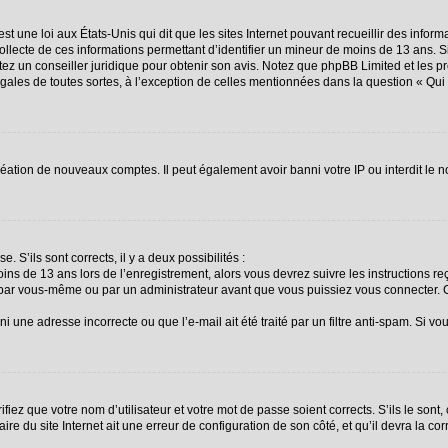
st une loi aux États-Unis qui dit que les sites Internet pouvant recueillir des info
collecte de ces informations permettant d’identifier un mineur de moins de 13 ans. 
ctez un conseiller juridique pour obtenir son avis. Notez que phpBB Limited et les p
égales de toutes sortes, à l’exception de celles mentionnées dans la question « Qu
création de nouveaux comptes. Il peut également avoir banni votre IP ou interdit le n
. S’ils sont corrects, il y a deux possibilités :
oins de 13 ans lors de l’enregistrement, alors vous devrez suivre les instructions 
 par vous-même ou par un administrateur avant que vous puissiez vous connecter. Ce
i une adresse incorrecte ou que l’e-mail ait été traité par un filtre anti-spam. Si vo
fiez que votre nom d’utilisateur et votre mot de passe soient corrects. S’ils le sont
re du site Internet ait une erreur de configuration de son côté, et qu’il devra la corr