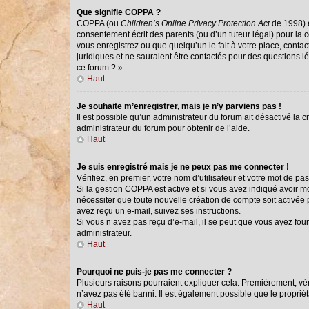
Que signifie COPPA ?
COPPA (ou
Children’s Online Privacy Protection Act
de 1998) e
consentement écrit des parents (ou d’un tuteur légal) pour la 
vous enregistrez ou que quelqu’un le fait à votre place, conta
juridiques et ne sauraient être contactés pour des questions l
ce forum ? ».
Haut
Je souhaite m’enregistrer, mais je n’y parviens pas !
Il est possible qu’un administrateur du forum ait désactivé la 
administrateur du forum pour obtenir de l’aide.
Haut
Je suis enregistré mais je ne peux pas me connecter !
Vérifiez, en premier, votre nom d’utilisateur et votre mot de passe
Si la gestion COPPA est active et si vous avez indiqué avoir m
nécessiter que toute nouvelle création de compte soit activée
avez reçu un e-mail, suivez ses instructions.
Si vous n’avez pas reçu d’e-mail, il se peut que vous ayez fourn
administrateur.
Haut
Pourquoi ne puis-je pas me connecter ?
Plusieurs raisons pourraient expliquer cela. Premièrement, véri
n’avez pas été banni. Il est également possible que le propriétai
Haut