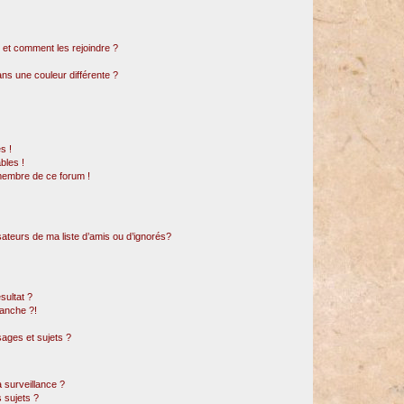
s et comment les rejoindre ?
s une couleur différente ?
s !
bles !
 membre de ce forum !
sateurs de ma liste d’amis ou d’ignorés?
sultat ?
anche ?!
ages et sujets ?
a surveillance ?
 sujets ?