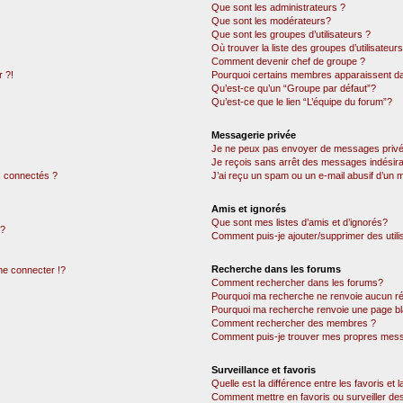
Que sont les administrateurs ?
Que sont les modérateurs?
Que sont les groupes d’utilisateurs ?
Où trouver la liste des groupes d’utilisateur
Comment devenir chef de groupe ?
 ?!
Pourquoi certains membres apparaissent dan
Qu’est-ce qu’un “Groupe par défaut”?
Qu’est-ce que le lien “L’équipe du forum”?
Messagerie privée
Je ne peux pas envoyer de messages privé
Je reçois sans arrêt des messages indésira
 connectés ?
J’ai reçu un spam ou un e-mail abusif d’un
Amis et ignorés
Que sont mes listes d’amis et d’ignorés?
 ?
Comment puis-je ajouter/supprimer des utili
Recherche dans les forums
e connecter !?
Comment rechercher dans les forums?
Pourquoi ma recherche ne renvoie aucun ré
Pourquoi ma recherche renvoie une page bl
Comment rechercher des membres ?
Comment puis-je trouver mes propres mess
Surveillance et favoris
Quelle est la différence entre les favoris et l
Comment mettre en favoris ou surveiller des