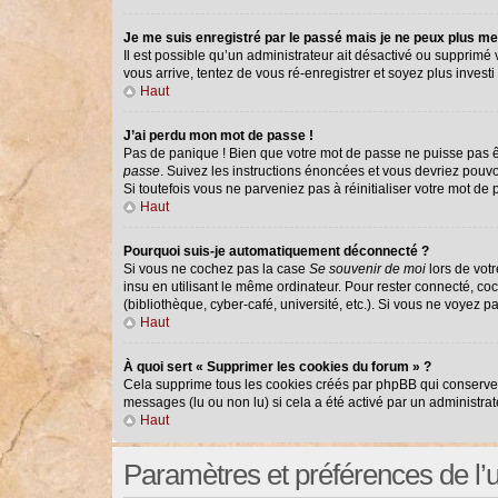
Je me suis enregistré par le passé mais je ne peux plus me
Il est possible qu’un administrateur ait désactivé ou supprimé
vous arrive, tentez de vous ré-enregistrer et soyez plus investi 
Haut
J’ai perdu mon mot de passe !
Pas de panique ! Bien que votre mot de passe ne puisse pas êtr
passe
. Suivez les instructions énoncées et vous devriez pouv
Si toutefois vous ne parveniez pas à réinitialiser votre mot de
Haut
Pourquoi suis-je automatiquement déconnecté ?
Si vous ne cochez pas la case
Se souvenir de moi
lors de vot
insu en utilisant le même ordinateur. Pour rester connecté, co
(bibliothèque, cyber-café, université, etc.). Si vous ne voyez p
Haut
À quoi sert « Supprimer les cookies du forum » ?
Cela supprime tous les cookies créés par phpBB qui conservent 
messages (lu ou non lu) si cela a été activé par un administr
Haut
Paramètres et préférences de l’ut