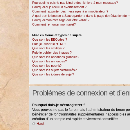
Pourquoi ne puis-je pas joindre des fichiers à mon message?
Pourquoi ai-je reçu un avertissement ?
Comment rapporter des messages à un modérateur ?
À quoi sert le bouton « Sauvegarder » dans la page de rédaction de
Pourquoi mon message doit être validé ?
Comment remonter mon sujet?
Mise en forme et types de sujets
Que sont les BBCodes ?
Puis-je utiliser le HTML?
Que sont les smileys ?
Puis-je publier des images ?
Que sont les annonces globales?
Que sont les annonces?
Que sont les post-it?
Que sont les sujets verrouillés?
Que sont les icônes de sujet?
Problèmes de connexion et d’en
Pourquoi dois-je m’enregistrer ?
Vous pouvez ne pas le faire, mais l’administrateur du forum pe
bénéficier de fonctionnalités supplémentaires inaccessibles a
création d’un compte est rapide et vivement conseillée.
Haut