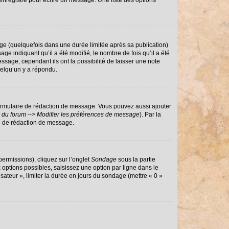
enregistré pour écrire un message. Une liste des options
e (quelquefois dans une durée limitée après sa publication)
 indiquant qu’il a été modifié, le nombre de fois qu’il a été
ssage, cependant ils ont la possibilité de laisser une note
uelqu’un y a répondu.
ormulaire de rédaction de message. Vous pouvez aussi ajouter
 du forum --> Modifier les préférences de message
). Par la
e de rédaction de message.
permissions), cliquez sur l’onglet
Sondage
sous la partie
options possibles, saisissez une option par ligne dans le
sateur », limiter la durée en jours du sondage (mettre « 0 »