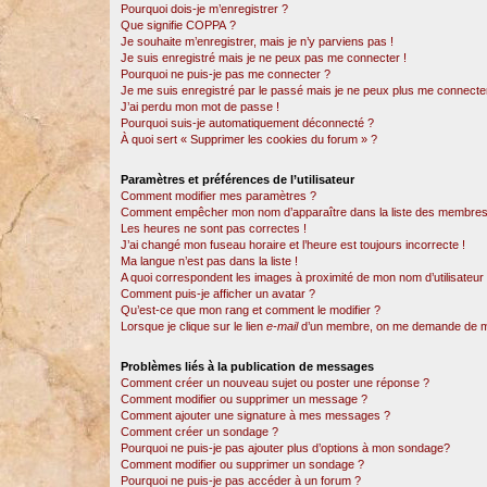
Pourquoi dois-je m’enregistrer ?
Que signifie COPPA ?
Je souhaite m’enregistrer, mais je n’y parviens pas !
Je suis enregistré mais je ne peux pas me connecter !
Pourquoi ne puis-je pas me connecter ?
Je me suis enregistré par le passé mais je ne peux plus me connecter
J’ai perdu mon mot de passe !
Pourquoi suis-je automatiquement déconnecté ?
À quoi sert « Supprimer les cookies du forum » ?
Paramètres et préférences de l’utilisateur
Comment modifier mes paramètres ?
Comment empêcher mon nom d’apparaître dans la liste des membres
Les heures ne sont pas correctes !
J’ai changé mon fuseau horaire et l’heure est toujours incorrecte !
Ma langue n’est pas dans la liste !
A quoi correspondent les images à proximité de mon nom d’utilisateur
Comment puis-je afficher un avatar ?
Qu’est-ce que mon rang et comment le modifier ?
Lorsque je clique sur le lien
e-mail
d’un membre, on me demande de m
Problèmes liés à la publication de messages
Comment créer un nouveau sujet ou poster une réponse ?
Comment modifier ou supprimer un message ?
Comment ajouter une signature à mes messages ?
Comment créer un sondage ?
Pourquoi ne puis-je pas ajouter plus d’options à mon sondage?
Comment modifier ou supprimer un sondage ?
Pourquoi ne puis-je pas accéder à un forum ?