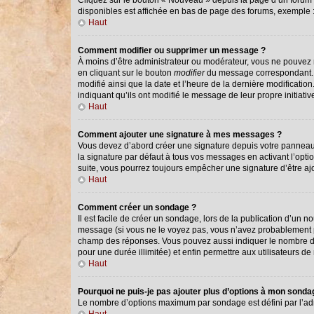
Cliquez sur le bouton « Nouveau » depuis la page d’un forum o
disponibles est affichée en bas de page des forums, exemple
Haut
Comment modifier ou supprimer un message ?
À moins d’être administrateur ou modérateur, vous ne pouvez
en cliquant sur le bouton
modifier
du message correspondant. Si
modifié ainsi que la date et l’heure de la dernière modificati
indiquant qu’ils ont modifié le message de leur propre initiat
Haut
Comment ajouter une signature à mes messages ?
Vous devez d’abord créer une signature depuis votre panneau 
la signature par défaut à tous vos messages en activant l’optio
suite, vous pourrez toujours empêcher une signature d’être 
Haut
Comment créer un sondage ?
Il est facile de créer un sondage, lors de la publication d’un 
message (si vous ne le voyez pas, vous n’avez probablement pa
champ des réponses. Vous pouvez aussi indiquer le nombre de ré
pour une durée illimitée) et enfin permettre aux utilisateurs de 
Haut
Pourquoi ne puis-je pas ajouter plus d’options à mon sond
Le nombre d’options maximum par sondage est défini par l’admi