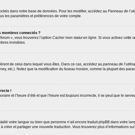
tockés dans notre base de données. Pour les modifier, accédez au
Panneau de l’uti
ous les paramètres et préférences de votre compte.
es membres connectés ?
 forum », vous trouverez l’option
Cacher mon statut en ligne
. Si vous activez cette 
res invisibles.
différent de celui dans lequel vous êtes. Dans ce cas, accédez au
panneau de l’utilis
ney, etc.). Notez que la modification du fuseau horaire, comme la plupart des par
recte !
raire et l’heure d’été et que l’heure est toujours incorrecte, il se peut que le serv
 installé votre langue ou bien que personne n’ait encore traduit phpBB dans votre 
as à créer et partager une nouvelle traduction. Vous trouverez plus d’informations sur 