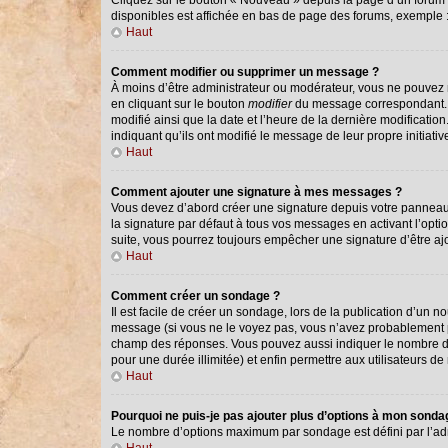
Cliquez sur le bouton « Nouveau » depuis la page d’un forum o
disponibles est affichée en bas de page des forums, exemple
Haut
Comment modifier ou supprimer un message ?
À moins d’être administrateur ou modérateur, vous ne pouvez
en cliquant sur le bouton
modifier
du message correspondant. Si
modifié ainsi que la date et l’heure de la dernière modificati
indiquant qu’ils ont modifié le message de leur propre initiat
Haut
Comment ajouter une signature à mes messages ?
Vous devez d’abord créer une signature depuis votre panneau 
la signature par défaut à tous vos messages en activant l’optio
suite, vous pourrez toujours empêcher une signature d’être 
Haut
Comment créer un sondage ?
Il est facile de créer un sondage, lors de la publication d’un 
message (si vous ne le voyez pas, vous n’avez probablement pa
champ des réponses. Vous pouvez aussi indiquer le nombre de ré
pour une durée illimitée) et enfin permettre aux utilisateurs de 
Haut
Pourquoi ne puis-je pas ajouter plus d’options à mon sond
Le nombre d’options maximum par sondage est défini par l’admi