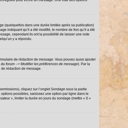
enregistré pour écrire un message. Une liste des options
e (quelquefois dans une durée limitée après sa publication)
 indiquant qu’il a été modifié, le nombre de fois qu’il a été
ssage, cependant ils ont la possibilité de laisser une note
uelqu’un y a répondu.
ormulaire de rédaction de message. Vous pouvez aussi ajouter
 du forum --> Modifier les préférences de message
). Par la
e de rédaction de message.
permissions), cliquez sur l’onglet
Sondage
sous la partie
options possibles, saisissez une option par ligne dans le
sateur », limiter la durée en jours du sondage (mettre « 0 »