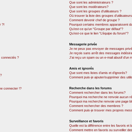
Que sont les administrateurs ?
Que sont les modérateurs?
Que sont les groupes d’utilisateurs ?
Où trouver la liste des groupes d’utilisateur
Comment devenir chef de groupe ?
 ?!
Pourquoi certains membres apparaissent dan
Qu’est-ce qu’un “Groupe par défaut”?
Qu’est-ce que le lien “L’équipe du forum”?
Messagerie privée
Je ne peux pas envoyer de messages privé
Je reçois sans arrêt des messages indésira
 connectés ?
J’ai reçu un spam ou un e-mail abusif d’un
Amis et ignorés
Que sont mes listes d’amis et d’ignorés?
 ?
Comment puis-je ajouter/supprimer des utili
Recherche dans les forums
e connecter !?
Comment rechercher dans les forums?
Pourquoi ma recherche ne renvoie aucun ré
Pourquoi ma recherche renvoie une page bl
Comment rechercher des membres ?
Comment puis-je trouver mes propres mess
Surveillance et favoris
Quelle est la différence entre les favoris et l
Comment mettre en favoris ou surveiller des