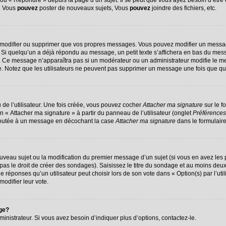
u « Répondre » depuis la page d’un sujet. Il se peut que vous ayez besoin d’être 
 : Vous
pouvez
poster de nouveaux sujets, Vous
pouvez
joindre des fichiers, etc.
 modifier ou supprimer que vos propres messages. Vous pouvez modifier un messag
 quelqu’un a déjà répondu au message, un petit texte s’affichera en bas du message
on. Ce message n’apparaîtra pas si un modérateur ou un administrateur modifie le me
ive. Notez que les utilisateurs ne peuvent pas supprimer un message une fois que q
de l’utilisateur. Une fois créée, vous pouvez cocher
Attacher ma signature
sur le f
n « Attacher ma signature » à partir du panneau de l’utilisateur (onglet
Préférences
ajoutée à un message en décochant la case
Attacher ma signature
dans le formulair
nouveau sujet ou la modification du premier message d’un sujet (si vous en avez les 
s le droit de créer des sondages). Saisissez le titre du sondage et au moins deux 
ponses qu’un utilisateur peut choisir lors de son vote dans « Option(s) par l’utili
modifier leur vote.
age?
nistrateur. Si vous avez besoin d’indiquer plus d’options, contactez-le.