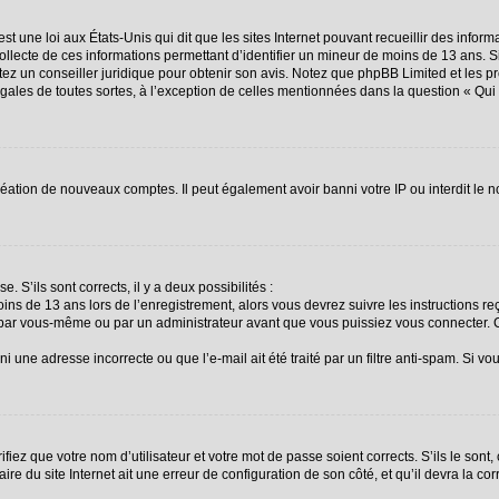
st une loi aux États-Unis qui dit que les sites Internet pouvant recueillir des info
collecte de ces informations permettant d’identifier un mineur de moins de 13 ans. 
ctez un conseiller juridique pour obtenir son avis. Notez que phpBB Limited et les p
égales de toutes sortes, à l’exception de celles mentionnées dans la question « Qu
création de nouveaux comptes. Il peut également avoir banni votre IP ou interdit le n
. S’ils sont corrects, il y a deux possibilités :
oins de 13 ans lors de l’enregistrement, alors vous devrez suivre les instructions 
 par vous-même ou par un administrateur avant que vous puissiez vous connecter. Ce
i une adresse incorrecte ou que l’e-mail ait été traité par un filtre anti-spam. Si vo
fiez que votre nom d’utilisateur et votre mot de passe soient corrects. S’ils le sont
re du site Internet ait une erreur de configuration de son côté, et qu’il devra la corr