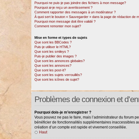
Pourquoi ne puis-je pas joindre des fichiers à mon message?
Pourquoi ai-je reçu un avertissement ?
Comment rapporter des messages à un modérateur ?
À quoi sert le bouton « Sauvegarder » dans la page de rédaction de
Pourquoi mon message doit être validé ?
Comment remonter mon sujet?
Mise en forme et types de sujets
Que sont les BBCodes ?
Puis-je utiliser le HTML?
Que sont les smileys ?
Puis-je publier des images ?
Que sont les annonces globales?
Que sont les annonces?
Que sont les post-it?
Que sont les sujets verrouillés?
Que sont les icônes de sujet?
Problèmes de connexion et d’en
Pourquoi dois-je m’enregistrer ?
Vous pouvez ne pas le faire, mais l’administrateur du forum pe
bénéficier de fonctionnalités supplémentaires inaccessibles a
création d’un compte est rapide et vivement conseillée.
Haut