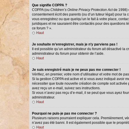
Que signifie COPPA ?
COPPA (ou
Children’s Online Privacy Protection Act
de 1998) e
consentement écrit des parents (ou d’un tuteur légal) pour la 
vous enregistrez ou que quelqu’un le fait à votre place, conta
juridiques et ne sauraient être contactés pour des questions l
ce forum ? ».
Haut
Je souhaite m’enregistrer, mais je n’y parviens pas !
Il est possible qu’un administrateur du forum ait désactivé la 
administrateur du forum pour obtenir de l’aide.
Haut
Je suis enregistré mais je ne peux pas me connecter !
Vérifiez, en premier, votre nom d’utilisateur et votre mot de passe
Si la gestion COPPA est active et si vous avez indiqué avoir m
nécessiter que toute nouvelle création de compte soit activée
avez reçu un e-mail, suivez ses instructions.
Si vous n’avez pas reçu d’e-mail, il se peut que vous ayez fourn
administrateur.
Haut
Pourquoi ne puis-je pas me connecter ?
Plusieurs raisons pourraient expliquer cela. Premièrement, véri
n’avez pas été banni. Il est également possible que le propriétai
Haut