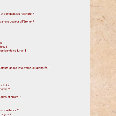
s et comment les rejoindre ?
s une couleur différente ?
s !
bles !
 membre de ce forum !
sateurs de ma liste d’amis ou d’ignorés?
sultat ?
anche ?!
ages et sujets ?
a surveillance ?
 sujets ?