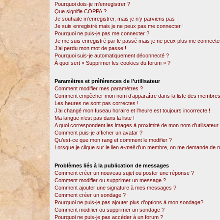
Pourquoi dois-je m’enregistrer ?
Que signifie COPPA ?
Je souhaite m’enregistrer, mais je n’y parviens pas !
Je suis enregistré mais je ne peux pas me connecter !
Pourquoi ne puis-je pas me connecter ?
Je me suis enregistré par le passé mais je ne peux plus me connecter
J’ai perdu mon mot de passe !
Pourquoi suis-je automatiquement déconnecté ?
À quoi sert « Supprimer les cookies du forum » ?
Paramètres et préférences de l’utilisateur
Comment modifier mes paramètres ?
Comment empêcher mon nom d’apparaître dans la liste des membres
Les heures ne sont pas correctes !
J’ai changé mon fuseau horaire et l’heure est toujours incorrecte !
Ma langue n’est pas dans la liste !
A quoi correspondent les images à proximité de mon nom d’utilisateur
Comment puis-je afficher un avatar ?
Qu’est-ce que mon rang et comment le modifier ?
Lorsque je clique sur le lien
e-mail
d’un membre, on me demande de m
Problèmes liés à la publication de messages
Comment créer un nouveau sujet ou poster une réponse ?
Comment modifier ou supprimer un message ?
Comment ajouter une signature à mes messages ?
Comment créer un sondage ?
Pourquoi ne puis-je pas ajouter plus d’options à mon sondage?
Comment modifier ou supprimer un sondage ?
Pourquoi ne puis-je pas accéder à un forum ?