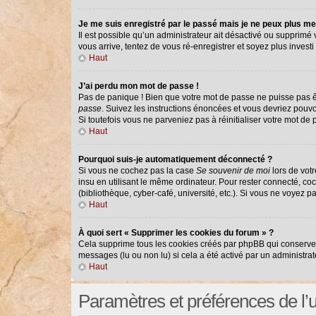
Je me suis enregistré par le passé mais je ne peux plus me
Il est possible qu’un administrateur ait désactivé ou supprimé
vous arrive, tentez de vous ré-enregistrer et soyez plus investi 
Haut
J’ai perdu mon mot de passe !
Pas de panique ! Bien que votre mot de passe ne puisse pas êtr
passe
. Suivez les instructions énoncées et vous devriez pouv
Si toutefois vous ne parveniez pas à réinitialiser votre mot de
Haut
Pourquoi suis-je automatiquement déconnecté ?
Si vous ne cochez pas la case
Se souvenir de moi
lors de vot
insu en utilisant le même ordinateur. Pour rester connecté, co
(bibliothèque, cyber-café, université, etc.). Si vous ne voyez p
Haut
À quoi sert « Supprimer les cookies du forum » ?
Cela supprime tous les cookies créés par phpBB qui conservent 
messages (lu ou non lu) si cela a été activé par un administr
Haut
Paramètres et préférences de l’ut