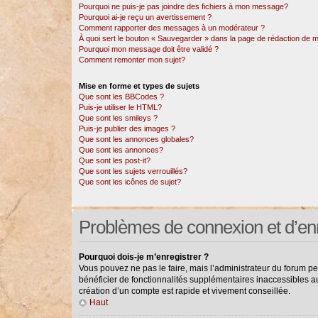
Pourquoi ne puis-je pas joindre des fichiers à mon message?
Pourquoi ai-je reçu un avertissement ?
Comment rapporter des messages à un modérateur ?
À quoi sert le bouton « Sauvegarder » dans la page de rédaction de
Pourquoi mon message doit être validé ?
Comment remonter mon sujet?
Mise en forme et types de sujets
Que sont les BBCodes ?
Puis-je utiliser le HTML?
Que sont les smileys ?
Puis-je publier des images ?
Que sont les annonces globales?
Que sont les annonces?
Que sont les post-it?
Que sont les sujets verrouillés?
Que sont les icônes de sujet?
Problèmes de connexion et d’en
Pourquoi dois-je m’enregistrer ?
Vous pouvez ne pas le faire, mais l’administrateur du forum pe
bénéficier de fonctionnalités supplémentaires inaccessibles a
création d’un compte est rapide et vivement conseillée.
Haut