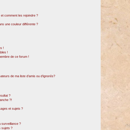
s et comment les rejoindre ?
s une couleur différente ?
s !
bles !
 membre de ce forum !
sateurs de ma liste d’amis ou d’ignorés?
sultat ?
anche ?!
ages et sujets ?
a surveillance ?
 sujets ?