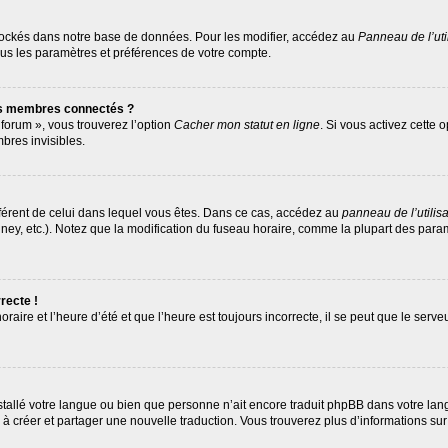
tockés dans notre base de données. Pour les modifier, accédez au
Panneau de l’uti
ous les paramètres et préférences de votre compte.
es membres connectés ?
 forum », vous trouverez l’option
Cacher mon statut en ligne
. Si vous activez cette 
res invisibles.
différent de celui dans lequel vous êtes. Dans ce cas, accédez au
panneau de l’utilis
ney, etc.). Notez que la modification du fuseau horaire, comme la plupart des par
recte !
raire et l’heure d’été et que l’heure est toujours incorrecte, il se peut que le serv
 installé votre langue ou bien que personne n’ait encore traduit phpBB dans votre 
as à créer et partager une nouvelle traduction. Vous trouverez plus d’informations sur 