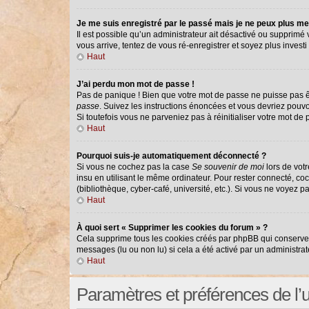
Je me suis enregistré par le passé mais je ne peux plus me
Il est possible qu’un administrateur ait désactivé ou supprimé
vous arrive, tentez de vous ré-enregistrer et soyez plus investi 
Haut
J’ai perdu mon mot de passe !
Pas de panique ! Bien que votre mot de passe ne puisse pas êtr
passe
. Suivez les instructions énoncées et vous devriez pouv
Si toutefois vous ne parveniez pas à réinitialiser votre mot de
Haut
Pourquoi suis-je automatiquement déconnecté ?
Si vous ne cochez pas la case
Se souvenir de moi
lors de vot
insu en utilisant le même ordinateur. Pour rester connecté, co
(bibliothèque, cyber-café, université, etc.). Si vous ne voyez p
Haut
À quoi sert « Supprimer les cookies du forum » ?
Cela supprime tous les cookies créés par phpBB qui conservent 
messages (lu ou non lu) si cela a été activé par un administr
Haut
Paramètres et préférences de l’ut