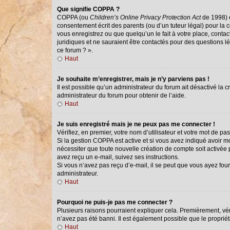
Que signifie COPPA ?
COPPA (ou
Children’s Online Privacy Protection Act
de 1998) e
consentement écrit des parents (ou d’un tuteur légal) pour la 
vous enregistrez ou que quelqu’un le fait à votre place, conta
juridiques et ne sauraient être contactés pour des questions l
ce forum ? ».
Haut
Je souhaite m’enregistrer, mais je n’y parviens pas !
Il est possible qu’un administrateur du forum ait désactivé la 
administrateur du forum pour obtenir de l’aide.
Haut
Je suis enregistré mais je ne peux pas me connecter !
Vérifiez, en premier, votre nom d’utilisateur et votre mot de passe
Si la gestion COPPA est active et si vous avez indiqué avoir m
nécessiter que toute nouvelle création de compte soit activée
avez reçu un e-mail, suivez ses instructions.
Si vous n’avez pas reçu d’e-mail, il se peut que vous ayez fourn
administrateur.
Haut
Pourquoi ne puis-je pas me connecter ?
Plusieurs raisons pourraient expliquer cela. Premièrement, véri
n’avez pas été banni. Il est également possible que le propriétai
Haut