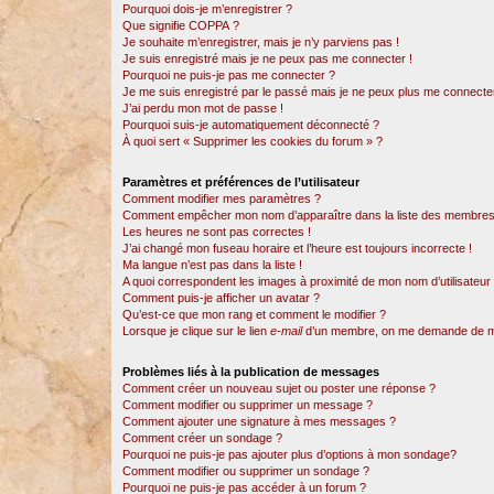
Pourquoi dois-je m’enregistrer ?
Que signifie COPPA ?
Je souhaite m’enregistrer, mais je n’y parviens pas !
Je suis enregistré mais je ne peux pas me connecter !
Pourquoi ne puis-je pas me connecter ?
Je me suis enregistré par le passé mais je ne peux plus me connecter
J’ai perdu mon mot de passe !
Pourquoi suis-je automatiquement déconnecté ?
À quoi sert « Supprimer les cookies du forum » ?
Paramètres et préférences de l’utilisateur
Comment modifier mes paramètres ?
Comment empêcher mon nom d’apparaître dans la liste des membres
Les heures ne sont pas correctes !
J’ai changé mon fuseau horaire et l’heure est toujours incorrecte !
Ma langue n’est pas dans la liste !
A quoi correspondent les images à proximité de mon nom d’utilisateur
Comment puis-je afficher un avatar ?
Qu’est-ce que mon rang et comment le modifier ?
Lorsque je clique sur le lien
e-mail
d’un membre, on me demande de m
Problèmes liés à la publication de messages
Comment créer un nouveau sujet ou poster une réponse ?
Comment modifier ou supprimer un message ?
Comment ajouter une signature à mes messages ?
Comment créer un sondage ?
Pourquoi ne puis-je pas ajouter plus d’options à mon sondage?
Comment modifier ou supprimer un sondage ?
Pourquoi ne puis-je pas accéder à un forum ?