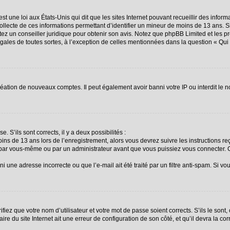
st une loi aux États-Unis qui dit que les sites Internet pouvant recueillir des info
collecte de ces informations permettant d’identifier un mineur de moins de 13 ans. 
ctez un conseiller juridique pour obtenir son avis. Notez que phpBB Limited et les p
égales de toutes sortes, à l’exception de celles mentionnées dans la question « Qu
création de nouveaux comptes. Il peut également avoir banni votre IP ou interdit le n
. S’ils sont corrects, il y a deux possibilités :
oins de 13 ans lors de l’enregistrement, alors vous devrez suivre les instructions 
 par vous-même ou par un administrateur avant que vous puissiez vous connecter. Ce
i une adresse incorrecte ou que l’e-mail ait été traité par un filtre anti-spam. Si vo
fiez que votre nom d’utilisateur et votre mot de passe soient corrects. S’ils le sont
re du site Internet ait une erreur de configuration de son côté, et qu’il devra la corr