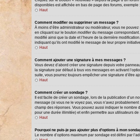
Cliquez sur le bouton « Nouveau » depuis la page d’un forum o
disponibles est affichée en bas de page des forums, exemple
Haut
Comment modifier ou supprimer un message ?
À moins d’être administrateur ou modérateur, vous ne pouvez
en cliquant sur le bouton
modifier
du message correspondant. Si
modifié ainsi que la date et l’heure de la dernière modificati
indiquant qu’ils ont modifié le message de leur propre initiat
Haut
Comment ajouter une signature à mes messages ?
Vous devez d’abord créer une signature depuis votre panneau 
la signature par défaut à tous vos messages en activant l’optio
suite, vous pourrez toujours empêcher une signature d’être 
Haut
Comment créer un sondage ?
Il est facile de créer un sondage, lors de la publication d’un 
message (si vous ne le voyez pas, vous n’avez probablement pa
champ des réponses. Vous pouvez aussi indiquer le nombre de ré
pour une durée illimitée) et enfin permettre aux utilisateurs de 
Haut
Pourquoi ne puis-je pas ajouter plus d’options à mon sond
Le nombre d’options maximum par sondage est défini par l’admi