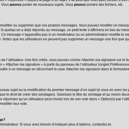
u « Répondre » depuis la page d’un sujet. Il se peut que vous ayez besoin d’être 
 : Vous
pouvez
poster de nouveaux sujets, Vous
pouvez
joindre des fichiers, etc.
 modifier ou supprimer que vos propres messages. Vous pouvez modifier un messag
 quelqu’un a déjà répondu au message, un petit texte s’affichera en bas du message
on. Ce message n’apparaîtra pas si un modérateur ou un administrateur modifie le me
ive. Notez que les utilisateurs ne peuvent pas supprimer un message une fois que q
de l’utilisateur. Une fois créée, vous pouvez cocher
Attacher ma signature
sur le f
n « Attacher ma signature » à partir du panneau de l’utilisateur (onglet
Préférences
ajoutée à un message en décochant la case
Attacher ma signature
dans le formulair
nouveau sujet ou la modification du premier message d’un sujet (si vous en avez les 
s le droit de créer des sondages). Saisissez le titre du sondage et au moins deux 
ponses qu’un utilisateur peut choisir lors de son vote dans « Option(s) par l’utili
modifier leur vote.
age?
nistrateur. Si vous avez besoin d’indiquer plus d’options, contactez-le.