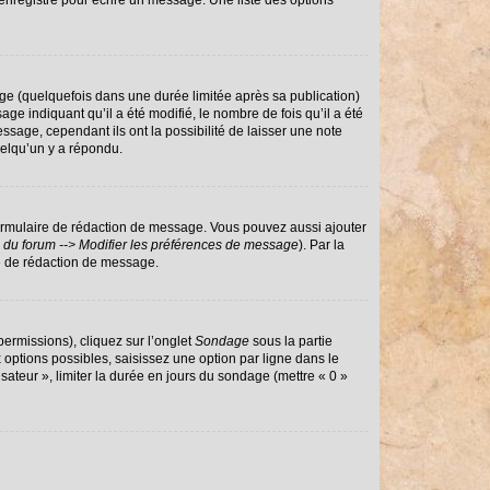
enregistré pour écrire un message. Une liste des options
e (quelquefois dans une durée limitée après sa publication)
 indiquant qu’il a été modifié, le nombre de fois qu’il a été
ssage, cependant ils ont la possibilité de laisser une note
uelqu’un y a répondu.
ormulaire de rédaction de message. Vous pouvez aussi ajouter
 du forum --> Modifier les préférences de message
). Par la
e de rédaction de message.
permissions), cliquez sur l’onglet
Sondage
sous la partie
options possibles, saisissez une option par ligne dans le
sateur », limiter la durée en jours du sondage (mettre « 0 »