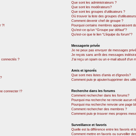
Que sont les administrateurs ?
Que sont les modérateurs?
Que sont les groupes d’utilisateurs ?
Où trouver la liste des groupes d’utilisateur
Comment devenir chef de groupe ?
 ?!
Pourquoi certains membres apparaissent dan
Qu’est-ce qu’un “Groupe par défaut”?
Qu’est-ce que le lien “L’équipe du forum”?
Messagerie privée
Je ne peux pas envoyer de messages privé
Je reçois sans arrêt des messages indésira
 connectés ?
J’ai reçu un spam ou un e-mail abusif d’un
Amis et ignorés
Que sont mes listes d’amis et d’ignorés?
 ?
Comment puis-je ajouter/supprimer des utili
Recherche dans les forums
e connecter !?
Comment rechercher dans les forums?
Pourquoi ma recherche ne renvoie aucun ré
Pourquoi ma recherche renvoie une page bl
Comment rechercher des membres ?
Comment puis-je trouver mes propres mess
Surveillance et favoris
Quelle est la différence entre les favoris et l
Comment mettre en favoris ou surveiller des