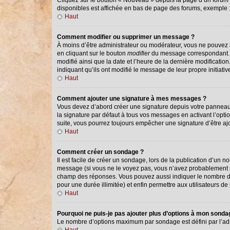
Cliquez sur le bouton « Nouveau » depuis la page d’un forum o
disponibles est affichée en bas de page des forums, exemple
Haut
Comment modifier ou supprimer un message ?
À moins d’être administrateur ou modérateur, vous ne pouvez
en cliquant sur le bouton
modifier
du message correspondant. Si
modifié ainsi que la date et l’heure de la dernière modificati
indiquant qu’ils ont modifié le message de leur propre initiat
Haut
Comment ajouter une signature à mes messages ?
Vous devez d’abord créer une signature depuis votre panneau 
la signature par défaut à tous vos messages en activant l’optio
suite, vous pourrez toujours empêcher une signature d’être 
Haut
Comment créer un sondage ?
Il est facile de créer un sondage, lors de la publication d’un 
message (si vous ne le voyez pas, vous n’avez probablement pa
champ des réponses. Vous pouvez aussi indiquer le nombre de ré
pour une durée illimitée) et enfin permettre aux utilisateurs de 
Haut
Pourquoi ne puis-je pas ajouter plus d’options à mon sond
Le nombre d’options maximum par sondage est défini par l’admi