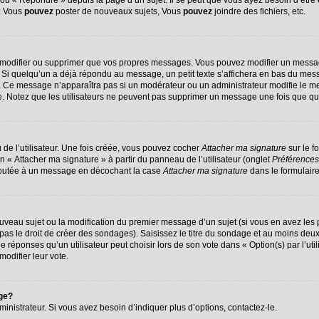
u « Répondre » depuis la page d’un sujet. Il se peut que vous ayez besoin d’être 
 : Vous
pouvez
poster de nouveaux sujets, Vous
pouvez
joindre des fichiers, etc.
 modifier ou supprimer que vos propres messages. Vous pouvez modifier un messag
 quelqu’un a déjà répondu au message, un petit texte s’affichera en bas du message
on. Ce message n’apparaîtra pas si un modérateur ou un administrateur modifie le me
ive. Notez que les utilisateurs ne peuvent pas supprimer un message une fois que q
de l’utilisateur. Une fois créée, vous pouvez cocher
Attacher ma signature
sur le f
n « Attacher ma signature » à partir du panneau de l’utilisateur (onglet
Préférences
ajoutée à un message en décochant la case
Attacher ma signature
dans le formulair
nouveau sujet ou la modification du premier message d’un sujet (si vous en avez les 
s le droit de créer des sondages). Saisissez le titre du sondage et au moins deux 
ponses qu’un utilisateur peut choisir lors de son vote dans « Option(s) par l’utili
modifier leur vote.
age?
nistrateur. Si vous avez besoin d’indiquer plus d’options, contactez-le.