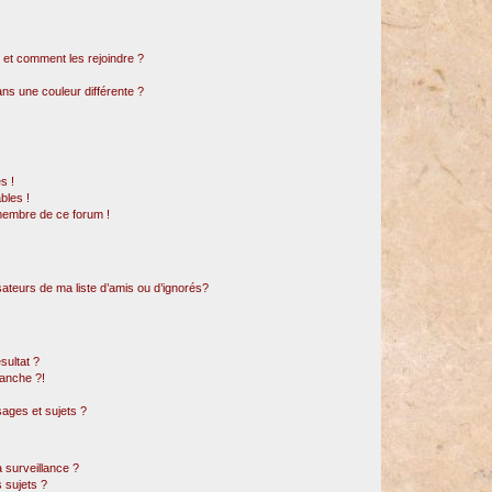
s et comment les rejoindre ?
s une couleur différente ?
s !
bles !
 membre de ce forum !
sateurs de ma liste d’amis ou d’ignorés?
sultat ?
anche ?!
ages et sujets ?
a surveillance ?
 sujets ?