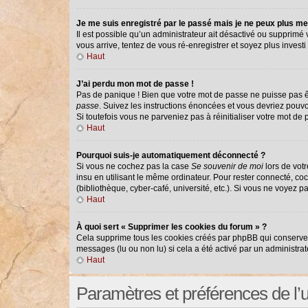
Je me suis enregistré par le passé mais je ne peux plus me
Il est possible qu’un administrateur ait désactivé ou supprimé
vous arrive, tentez de vous ré-enregistrer et soyez plus investi 
Haut
J’ai perdu mon mot de passe !
Pas de panique ! Bien que votre mot de passe ne puisse pas êtr
passe
. Suivez les instructions énoncées et vous devriez pouv
Si toutefois vous ne parveniez pas à réinitialiser votre mot de
Haut
Pourquoi suis-je automatiquement déconnecté ?
Si vous ne cochez pas la case
Se souvenir de moi
lors de vot
insu en utilisant le même ordinateur. Pour rester connecté, co
(bibliothèque, cyber-café, université, etc.). Si vous ne voyez p
Haut
À quoi sert « Supprimer les cookies du forum » ?
Cela supprime tous les cookies créés par phpBB qui conservent 
messages (lu ou non lu) si cela a été activé par un administr
Haut
Paramètres et préférences de l’ut