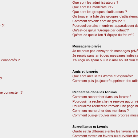
Que sont les administrateurs ?
Que sont les modérateurs?
Que sont les groupes d’utilisateurs ?
Où trouver la liste des groupes d’utilisateur
Comment devenir chef de groupe ?
 ?!
Pourquoi certains membres apparaissent dan
Qu’est-ce qu’un “Groupe par défaut”?
Qu’est-ce que le lien “L’équipe du forum”?
Messagerie privée
Je ne peux pas envoyer de messages privé
Je reçois sans arrêt des messages indésira
 connectés ?
J’ai reçu un spam ou un e-mail abusif d’un
Amis et ignorés
Que sont mes listes d’amis et d’ignorés?
 ?
Comment puis-je ajouter/supprimer des utili
Recherche dans les forums
e connecter !?
Comment rechercher dans les forums?
Pourquoi ma recherche ne renvoie aucun ré
Pourquoi ma recherche renvoie une page bl
Comment rechercher des membres ?
Comment puis-je trouver mes propres mess
Surveillance et favoris
Quelle est la différence entre les favoris et l
Comment mettre en favoris ou surveiller des