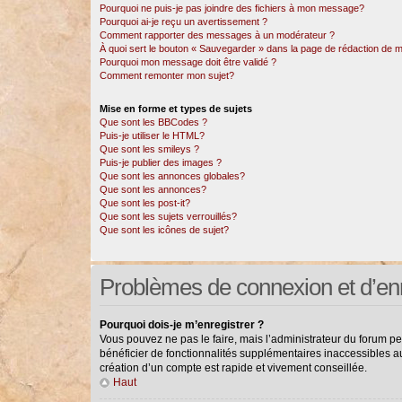
Pourquoi ne puis-je pas joindre des fichiers à mon message?
Pourquoi ai-je reçu un avertissement ?
Comment rapporter des messages à un modérateur ?
À quoi sert le bouton « Sauvegarder » dans la page de rédaction de
Pourquoi mon message doit être validé ?
Comment remonter mon sujet?
Mise en forme et types de sujets
Que sont les BBCodes ?
Puis-je utiliser le HTML?
Que sont les smileys ?
Puis-je publier des images ?
Que sont les annonces globales?
Que sont les annonces?
Que sont les post-it?
Que sont les sujets verrouillés?
Que sont les icônes de sujet?
Problèmes de connexion et d’en
Pourquoi dois-je m’enregistrer ?
Vous pouvez ne pas le faire, mais l’administrateur du forum pe
bénéficier de fonctionnalités supplémentaires inaccessibles a
création d’un compte est rapide et vivement conseillée.
Haut