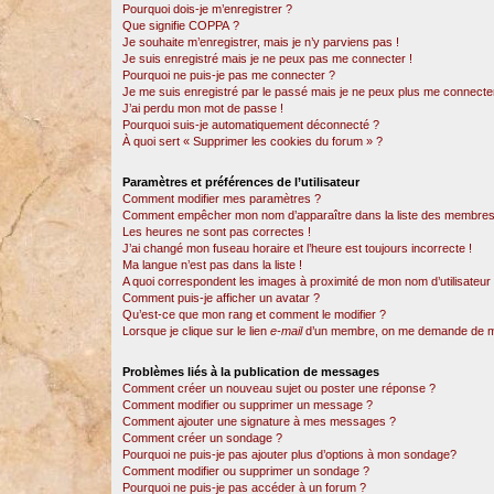
Pourquoi dois-je m’enregistrer ?
Que signifie COPPA ?
Je souhaite m’enregistrer, mais je n’y parviens pas !
Je suis enregistré mais je ne peux pas me connecter !
Pourquoi ne puis-je pas me connecter ?
Je me suis enregistré par le passé mais je ne peux plus me connecter
J’ai perdu mon mot de passe !
Pourquoi suis-je automatiquement déconnecté ?
À quoi sert « Supprimer les cookies du forum » ?
Paramètres et préférences de l’utilisateur
Comment modifier mes paramètres ?
Comment empêcher mon nom d’apparaître dans la liste des membres
Les heures ne sont pas correctes !
J’ai changé mon fuseau horaire et l’heure est toujours incorrecte !
Ma langue n’est pas dans la liste !
A quoi correspondent les images à proximité de mon nom d’utilisateur
Comment puis-je afficher un avatar ?
Qu’est-ce que mon rang et comment le modifier ?
Lorsque je clique sur le lien
e-mail
d’un membre, on me demande de m
Problèmes liés à la publication de messages
Comment créer un nouveau sujet ou poster une réponse ?
Comment modifier ou supprimer un message ?
Comment ajouter une signature à mes messages ?
Comment créer un sondage ?
Pourquoi ne puis-je pas ajouter plus d’options à mon sondage?
Comment modifier ou supprimer un sondage ?
Pourquoi ne puis-je pas accéder à un forum ?