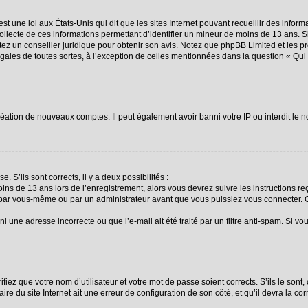
st une loi aux États-Unis qui dit que les sites Internet pouvant recueillir des info
collecte de ces informations permettant d’identifier un mineur de moins de 13 ans. 
ctez un conseiller juridique pour obtenir son avis. Notez que phpBB Limited et les p
égales de toutes sortes, à l’exception de celles mentionnées dans la question « Qu
création de nouveaux comptes. Il peut également avoir banni votre IP ou interdit le n
. S’ils sont corrects, il y a deux possibilités :
oins de 13 ans lors de l’enregistrement, alors vous devrez suivre les instructions 
 par vous-même ou par un administrateur avant que vous puissiez vous connecter. Ce
i une adresse incorrecte ou que l’e-mail ait été traité par un filtre anti-spam. Si vo
fiez que votre nom d’utilisateur et votre mot de passe soient corrects. S’ils le sont
re du site Internet ait une erreur de configuration de son côté, et qu’il devra la corr