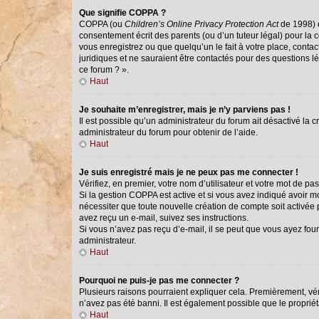
Que signifie COPPA ?
COPPA (ou
Children’s Online Privacy Protection Act
de 1998) e
consentement écrit des parents (ou d’un tuteur légal) pour la 
vous enregistrez ou que quelqu’un le fait à votre place, conta
juridiques et ne sauraient être contactés pour des questions l
ce forum ? ».
Haut
Je souhaite m’enregistrer, mais je n’y parviens pas !
Il est possible qu’un administrateur du forum ait désactivé la 
administrateur du forum pour obtenir de l’aide.
Haut
Je suis enregistré mais je ne peux pas me connecter !
Vérifiez, en premier, votre nom d’utilisateur et votre mot de passe
Si la gestion COPPA est active et si vous avez indiqué avoir m
nécessiter que toute nouvelle création de compte soit activée
avez reçu un e-mail, suivez ses instructions.
Si vous n’avez pas reçu d’e-mail, il se peut que vous ayez fourn
administrateur.
Haut
Pourquoi ne puis-je pas me connecter ?
Plusieurs raisons pourraient expliquer cela. Premièrement, véri
n’avez pas été banni. Il est également possible que le propriétai
Haut