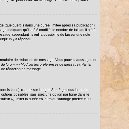
enregistré pour écrire un message. Une liste des options
e (quelquefois dans une durée limitée après sa publication)
 indiquant qu’il a été modifié, le nombre de fois qu’il a été
ssage, cependant ils ont la possibilité de laisser une note
uelqu’un y a répondu.
ormulaire de rédaction de message. Vous pouvez aussi ajouter
 du forum --> Modifier les préférences de message
). Par la
e de rédaction de message.
permissions), cliquez sur l’onglet
Sondage
sous la partie
options possibles, saisissez une option par ligne dans le
sateur », limiter la durée en jours du sondage (mettre « 0 »