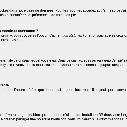
tockés dans notre base de données. Pour les modifier, accédez au
Panneau de l’uti
ous les paramètres et préférences de votre compte.
es membres connectés ?
 forum », vous trouverez l’option
Cacher mon statut en ligne
. Si vous activez cette 
res invisibles.
différent de celui dans lequel vous êtes. Dans ce cas, accédez au
panneau de l’utilis
ney, etc.). Notez que la modification du fuseau horaire, comme la plupart des par
recte !
raire et l’heure d’été et que l’heure est toujours incorrecte, il se peut que le serv
 installé votre langue ou bien que personne n’ait encore traduit phpBB dans votre 
as à créer et partager une nouvelle traduction. Vous trouverez plus d’informations sur 