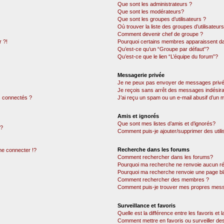
Que sont les administrateurs ?
Que sont les modérateurs?
Que sont les groupes d’utilisateurs ?
Où trouver la liste des groupes d’utilisateur
Comment devenir chef de groupe ?
 ?!
Pourquoi certains membres apparaissent dan
Qu’est-ce qu’un “Groupe par défaut”?
Qu’est-ce que le lien “L’équipe du forum”?
Messagerie privée
Je ne peux pas envoyer de messages privé
Je reçois sans arrêt des messages indésira
 connectés ?
J’ai reçu un spam ou un e-mail abusif d’un
Amis et ignorés
Que sont mes listes d’amis et d’ignorés?
 ?
Comment puis-je ajouter/supprimer des utili
Recherche dans les forums
e connecter !?
Comment rechercher dans les forums?
Pourquoi ma recherche ne renvoie aucun ré
Pourquoi ma recherche renvoie une page bl
Comment rechercher des membres ?
Comment puis-je trouver mes propres mess
Surveillance et favoris
Quelle est la différence entre les favoris et l
Comment mettre en favoris ou surveiller des