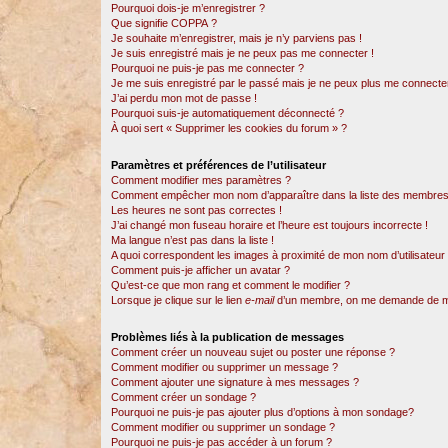
Pourquoi dois-je m’enregistrer ?
Que signifie COPPA ?
Je souhaite m’enregistrer, mais je n’y parviens pas !
Je suis enregistré mais je ne peux pas me connecter !
Pourquoi ne puis-je pas me connecter ?
Je me suis enregistré par le passé mais je ne peux plus me connecter
J’ai perdu mon mot de passe !
Pourquoi suis-je automatiquement déconnecté ?
À quoi sert « Supprimer les cookies du forum » ?
Paramètres et préférences de l’utilisateur
Comment modifier mes paramètres ?
Comment empêcher mon nom d’apparaître dans la liste des membres
Les heures ne sont pas correctes !
J’ai changé mon fuseau horaire et l’heure est toujours incorrecte !
Ma langue n’est pas dans la liste !
A quoi correspondent les images à proximité de mon nom d’utilisateur
Comment puis-je afficher un avatar ?
Qu’est-ce que mon rang et comment le modifier ?
Lorsque je clique sur le lien
e-mail
d’un membre, on me demande de m
Problèmes liés à la publication de messages
Comment créer un nouveau sujet ou poster une réponse ?
Comment modifier ou supprimer un message ?
Comment ajouter une signature à mes messages ?
Comment créer un sondage ?
Pourquoi ne puis-je pas ajouter plus d’options à mon sondage?
Comment modifier ou supprimer un sondage ?
Pourquoi ne puis-je pas accéder à un forum ?