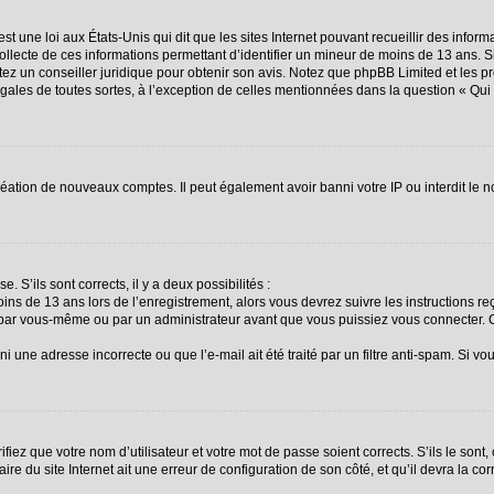
st une loi aux États-Unis qui dit que les sites Internet pouvant recueillir des info
collecte de ces informations permettant d’identifier un mineur de moins de 13 ans. 
ctez un conseiller juridique pour obtenir son avis. Notez que phpBB Limited et les p
égales de toutes sortes, à l’exception de celles mentionnées dans la question « Qu
création de nouveaux comptes. Il peut également avoir banni votre IP ou interdit le n
. S’ils sont corrects, il y a deux possibilités :
oins de 13 ans lors de l’enregistrement, alors vous devrez suivre les instructions 
 par vous-même ou par un administrateur avant que vous puissiez vous connecter. Ce
i une adresse incorrecte ou que l’e-mail ait été traité par un filtre anti-spam. Si vo
fiez que votre nom d’utilisateur et votre mot de passe soient corrects. S’ils le sont
re du site Internet ait une erreur de configuration de son côté, et qu’il devra la corr