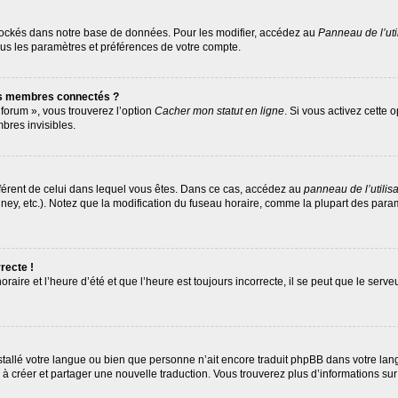
tockés dans notre base de données. Pour les modifier, accédez au
Panneau de l’uti
ous les paramètres et préférences de votre compte.
es membres connectés ?
 forum », vous trouverez l’option
Cacher mon statut en ligne
. Si vous activez cette 
res invisibles.
différent de celui dans lequel vous êtes. Dans ce cas, accédez au
panneau de l’utilis
ney, etc.). Notez que la modification du fuseau horaire, comme la plupart des par
recte !
raire et l’heure d’été et que l’heure est toujours incorrecte, il se peut que le serv
 installé votre langue ou bien que personne n’ait encore traduit phpBB dans votre 
as à créer et partager une nouvelle traduction. Vous trouverez plus d’informations sur 