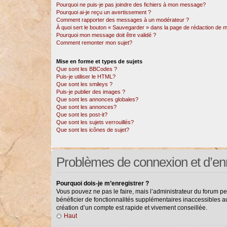
Pourquoi ne puis-je pas joindre des fichiers à mon message?
Pourquoi ai-je reçu un avertissement ?
Comment rapporter des messages à un modérateur ?
À quoi sert le bouton « Sauvegarder » dans la page de rédaction de
Pourquoi mon message doit être validé ?
Comment remonter mon sujet?
Mise en forme et types de sujets
Que sont les BBCodes ?
Puis-je utiliser le HTML?
Que sont les smileys ?
Puis-je publier des images ?
Que sont les annonces globales?
Que sont les annonces?
Que sont les post-it?
Que sont les sujets verrouillés?
Que sont les icônes de sujet?
Problèmes de connexion et d’en
Pourquoi dois-je m’enregistrer ?
Vous pouvez ne pas le faire, mais l’administrateur du forum pe
bénéficier de fonctionnalités supplémentaires inaccessibles a
création d’un compte est rapide et vivement conseillée.
Haut