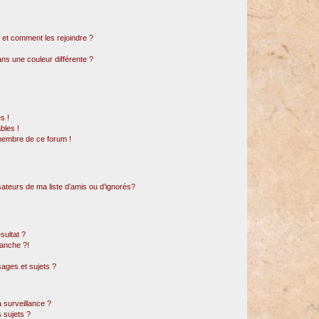
s et comment les rejoindre ?
s une couleur différente ?
s !
bles !
 membre de ce forum !
sateurs de ma liste d’amis ou d’ignorés?
sultat ?
anche ?!
ages et sujets ?
a surveillance ?
 sujets ?