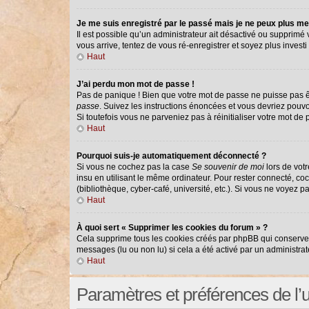
Je me suis enregistré par le passé mais je ne peux plus me
Il est possible qu’un administrateur ait désactivé ou supprimé
vous arrive, tentez de vous ré-enregistrer et soyez plus investi 
Haut
J’ai perdu mon mot de passe !
Pas de panique ! Bien que votre mot de passe ne puisse pas êtr
passe
. Suivez les instructions énoncées et vous devriez pouv
Si toutefois vous ne parveniez pas à réinitialiser votre mot de
Haut
Pourquoi suis-je automatiquement déconnecté ?
Si vous ne cochez pas la case
Se souvenir de moi
lors de vot
insu en utilisant le même ordinateur. Pour rester connecté, co
(bibliothèque, cyber-café, université, etc.). Si vous ne voyez p
Haut
À quoi sert « Supprimer les cookies du forum » ?
Cela supprime tous les cookies créés par phpBB qui conservent 
messages (lu ou non lu) si cela a été activé par un administr
Haut
Paramètres et préférences de l’ut