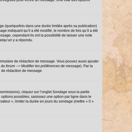
enregistré pour écrire un message. Une liste des options
e (quelquefois dans une durée limitée après sa publication)
 indiquant qu’il a été modifié, le nombre de fois qu’il a été
ssage, cependant ils ont la possibilité de laisser une note
uelqu’un y a répondu.
ormulaire de rédaction de message. Vous pouvez aussi ajouter
 du forum --> Modifier les préférences de message
). Par la
e de rédaction de message.
permissions), cliquez sur l’onglet
Sondage
sous la partie
options possibles, saisissez une option par ligne dans le
sateur », limiter la durée en jours du sondage (mettre « 0 »