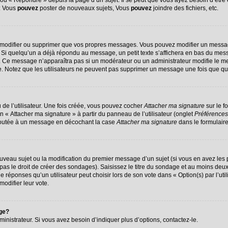
u « Répondre » depuis la page d’un sujet. Il se peut que vous ayez besoin d’être 
 : Vous
pouvez
poster de nouveaux sujets, Vous
pouvez
joindre des fichiers, etc.
 modifier ou supprimer que vos propres messages. Vous pouvez modifier un messag
 quelqu’un a déjà répondu au message, un petit texte s’affichera en bas du message
on. Ce message n’apparaîtra pas si un modérateur ou un administrateur modifie le me
ive. Notez que les utilisateurs ne peuvent pas supprimer un message une fois que q
de l’utilisateur. Une fois créée, vous pouvez cocher
Attacher ma signature
sur le f
n « Attacher ma signature » à partir du panneau de l’utilisateur (onglet
Préférences
ajoutée à un message en décochant la case
Attacher ma signature
dans le formulair
nouveau sujet ou la modification du premier message d’un sujet (si vous en avez les 
s le droit de créer des sondages). Saisissez le titre du sondage et au moins deux 
ponses qu’un utilisateur peut choisir lors de son vote dans « Option(s) par l’utili
modifier leur vote.
age?
nistrateur. Si vous avez besoin d’indiquer plus d’options, contactez-le.