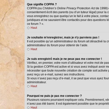
Que signifie COPPA ?
COPPA (ou
Children’s Online Privacy Protection Act
de 1998) e
consentement écrit des parents (ou d’un tuteur légal) pour la 
vous enregistrez ou que quelqu’un le fait à votre place, conta
juridiques et ne sauraient être contactés pour des questions l
ce forum ? ».
Haut
Je souhaite m’enregistrer, mais je n’y parviens pas !
Il est possible qu’un administrateur du forum ait désactivé la 
administrateur du forum pour obtenir de l’aide.
Haut
Je suis enregistré mais je ne peux pas me connecter !
Vérifiez, en premier, votre nom d’utilisateur et votre mot de passe
Si la gestion COPPA est active et si vous avez indiqué avoir m
nécessiter que toute nouvelle création de compte soit activée
avez reçu un e-mail, suivez ses instructions.
Si vous n’avez pas reçu d’e-mail, il se peut que vous ayez fourn
administrateur.
Haut
Pourquoi ne puis-je pas me connecter ?
Plusieurs raisons pourraient expliquer cela. Premièrement, véri
n’avez pas été banni. Il est également possible que le propriétai
Haut