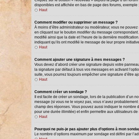
Cliquez sur le bouton « Nouveau » depuis la page d’un forum o
disponibles est affichée en bas de page des forums, exemple
Haut
Comment modifier ou supprimer un message ?
À moins d’être administrateur ou modérateur, vous ne pouvez
en cliquant sur le bouton
modifier
du message correspondant. Si
modifié ainsi que la date et l’heure de la dernière modificati
indiquant qu’ils ont modifié le message de leur propre initiat
Haut
Comment ajouter une signature à mes messages ?
Vous devez d’abord créer une signature depuis votre panneau 
la signature par défaut à tous vos messages en activant l’optio
suite, vous pourrez toujours empêcher une signature d’être 
Haut
Comment créer un sondage ?
Il est facile de créer un sondage, lors de la publication d’un 
message (si vous ne le voyez pas, vous n’avez probablement pa
champ des réponses. Vous pouvez aussi indiquer le nombre de ré
pour une durée illimitée) et enfin permettre aux utilisateurs de 
Haut
Pourquoi ne puis-je pas ajouter plus d’options à mon sond
Le nombre d’options maximum par sondage est défini par l’admi