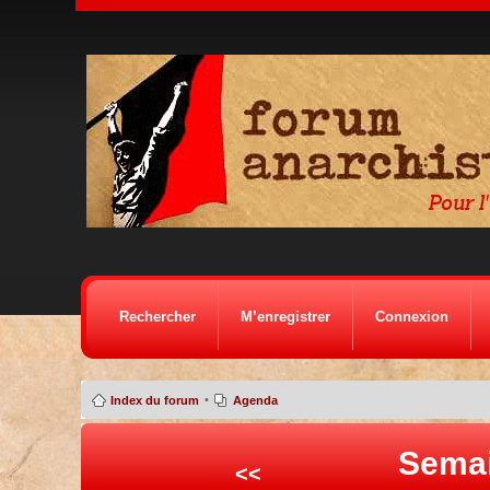
Rechercher
M’enregistrer
Connexion
•
Index du forum
Agenda
Semai
<<