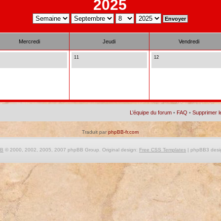
2025
Mercredi
Jeudi
Vendredi
11
12
L’équipe du forum
•
FAQ
•
Supprimer l
Traduit par
phpBB-fr.com
BB
© 2000, 2002, 2005, 2007 phpBB Group. Original design:
Free CSS Templates
| phpBB3 desi