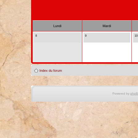
Lundi
Mardi
8
9
10
Index du forum
Powered by
php