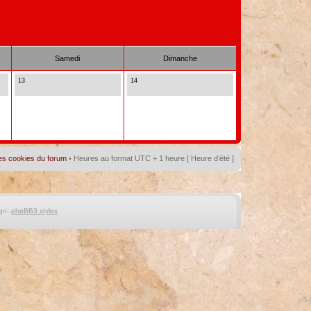
Samedi
Dimanche
13
14
es cookies du forum
• Heures au format UTC + 1 heure [ Heure d’été ]
gn:
phpBB3 styles