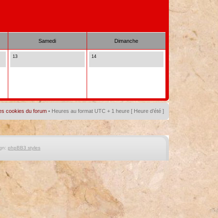
Samedi
Dimanche
13
14
es cookies du forum
• Heures au format UTC + 1 heure [ Heure d’été ]
gn:
phpBB3 styles