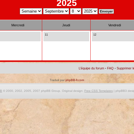
2025
Mercredi
Jeudi
Vendredi
11
12
L’équipe du forum
•
FAQ
•
Supprimer l
Traduit par
phpBB-fr.com
BB
© 2000, 2002, 2005, 2007 phpBB Group. Original design:
Free CSS Templates
| phpBB3 desi