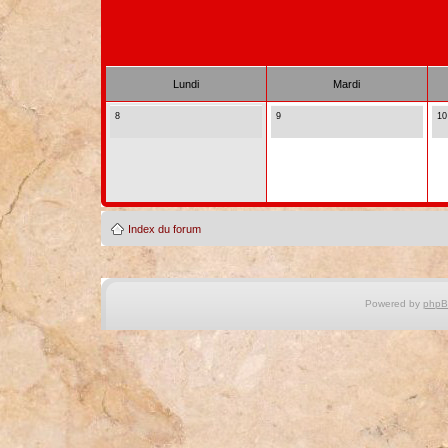
Lundi
Mardi
8
9
10
Index du forum
Powered by
php