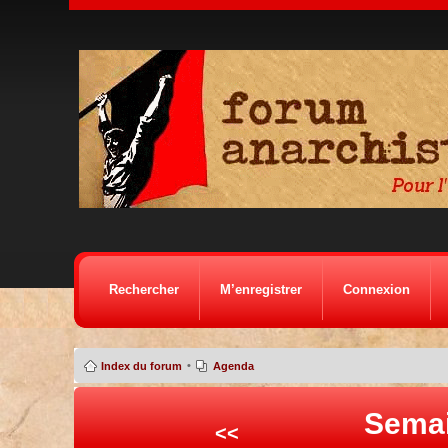
Rechercher
M’enregistrer
Connexion
•
Index du forum
Agenda
Semai
<<