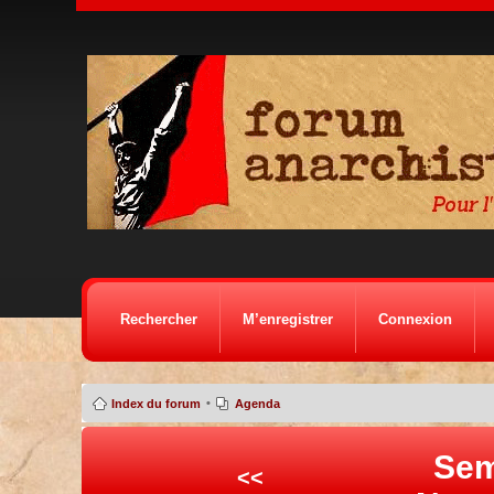
Rechercher
M’enregistrer
Connexion
•
Index du forum
Agenda
Sem
<<