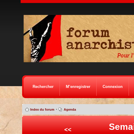
Rechercher
M’enregistrer
Connexion
•
Index du forum
Agenda
Semai
<<