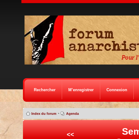
Rechercher
M’enregistrer
Connexion
•
Index du forum
Agenda
Sem
<<