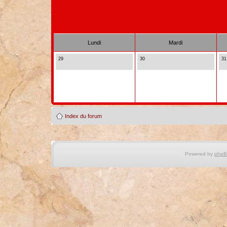
Lundi
Mardi
29
30
31
Index du forum
Powered by
php