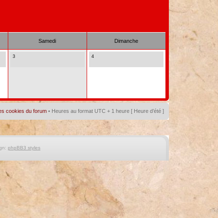
Samedi
Dimanche
3
4
es cookies du forum
• Heures au format UTC + 1 heure [ Heure d’été ]
gn:
phpBB3 styles