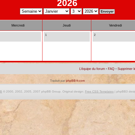
2026
Mercredi
Jeudi
Vendredi
1
2
L’équipe du forum
•
FAQ
•
Supprimer l
Traduit par
phpBB-fr.com
BB
© 2000, 2002, 2005, 2007 phpBB Group. Original design:
Free CSS Templates
| phpBB3 desi