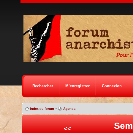
Rechercher
M’enregistrer
Connexion
•
Index du forum
Agenda
Sem
<<