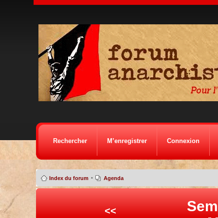
Rechercher
M’enregistrer
Connexion
•
Index du forum
Agenda
Sem
<<