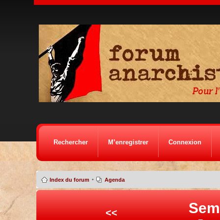
Rechercher
M’enregistrer
Connexion
•
Index du forum
Agenda
Sem
<<