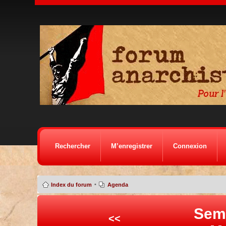
Rechercher
M’enregistrer
Connexion
•
Index du forum
Agenda
Sem
<<