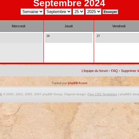
Septembre 2024
Mercredi
Jeudi
Vendredi
26
27
L’équipe du forum
•
FAQ
•
Supprimer l
Traduit par
phpBB-fr.com
BB
© 2000, 2002, 2005, 2007 phpBB Group. Original design:
Free CSS Templates
| phpBB3 desi