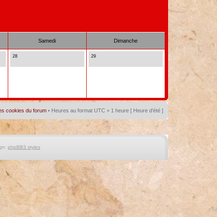
Samedi
Dimanche
28
29
es cookies du forum
• Heures au format UTC + 1 heure [ Heure d’été ]
gn:
phpBB3 styles