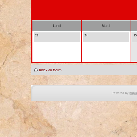
Lundi
Mardi
23
24
25
Index du forum
Powered by
php