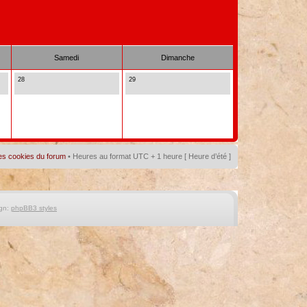
Samedi
Dimanche
28
29
es cookies du forum
• Heures au format UTC + 1 heure [ Heure d’été ]
gn:
phpBB3 styles