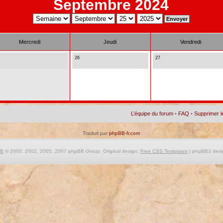
Septembre 2024
Mercredi
Jeudi
Vendredi
26
27
L’équipe du forum
•
FAQ
•
Supprimer l
Traduit par
phpBB-fr.com
BB
© 2000, 2002, 2005, 2007 phpBB Group. Original design:
Free CSS Templates
| phpBB3 desi