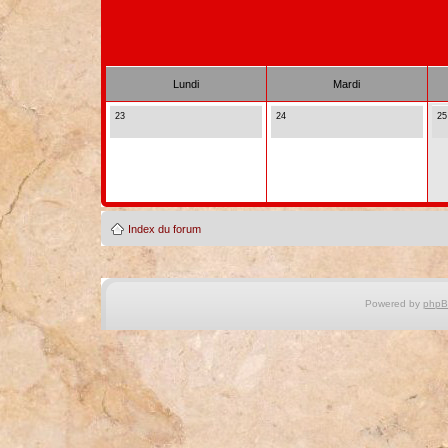
Lundi
Mardi
23
24
25
Index du forum
Powered by
php