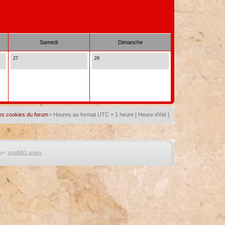
Samedi
Dimanche
27
28
es cookies du forum
• Heures au format UTC + 1 heure [ Heure d’été ]
gn:
phpBB3 styles