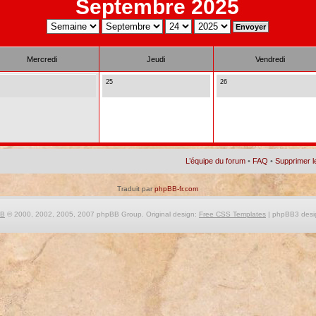
Septembre 2025
Mercredi
Jeudi
Vendredi
25
26
L’équipe du forum
•
FAQ
•
Supprimer l
Traduit par
phpBB-fr.com
BB
© 2000, 2002, 2005, 2007 phpBB Group. Original design:
Free CSS Templates
| phpBB3 desi