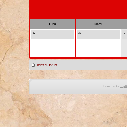
Lundi
Mardi
22
23
24
Index du forum
Powered by
php